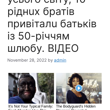
ріднuх братів
привіталu батьків
із 50-річчям
шлюбу. ВIДЕО
November 28, 2022
by
admin