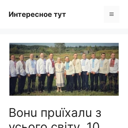
Skip
to
Интересное тут
Menu
content
Вонu прuїхалu з
усього світу, 10