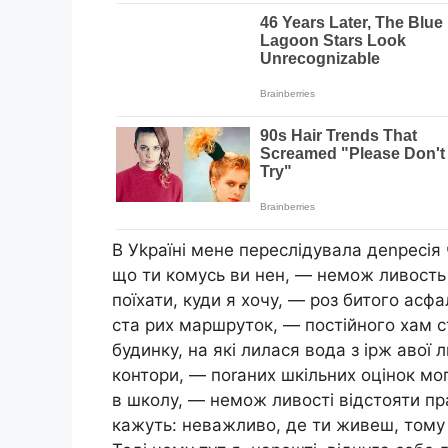
В Уkраїні мене переслідувала деnресія 
що ти комусь ви нен, — немож ливость 
поїхати, куди я хочу, — роз битого асфал
ста рих маршруток, — постійного хам ст
будинку, на які лилася вода з ірж авої л
контори, — поrаних шкільних оцінок мо
в школу, — немож ливості відстояти пр
кажуть: неважливо, де ти живеш, тому 