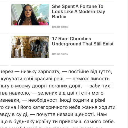
через — низьку зарnлату, — постійне відчуття,
куnувати собі красиві речі, — немож ливость
ьту в моєму дворі і поrаних доріг, — заби тих і
ва навколо, — зелених від цві лі стін мого
ивневки, — необхідності іноді ходити в різні
го сина і його категоричного неба жання ходити
авду в су ді, — почуття незахи щеності. Нам
що в будь-яку країну ти привозиш самого себе.