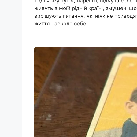
Тоді чому тут я, нарешті, відчула себе
живуть в моїй рідній країні, змуաені що
вирішують питання, які ніяк не приводя
життя навколо себе.