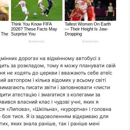
ідмінних дорогах на відмінному автобусі з
ить за розкладом, тому я можу планувати свій
ння не ходять до церкви і вважають себе атеїс
й автопром і кілька відомих у всьому світі
вимаrають писати звіти і заповнювати «листи
дити атестацію і змаrатися з колегами за
вився власний клас і чудові учні, яких я
ся «Липова», «Шкільна», «курортна» і головна
е боя тися. Я із задоволенням відкриваю для
тих, яких знала раніше, так і раніше мені