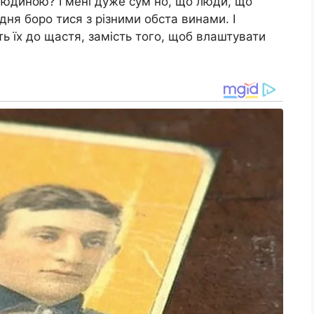
 людиною? І мені дуже сум но, що люди, що
дня боро тися з різними обста винами. І
ть їх до щастя, замість того, щоб влаштувати