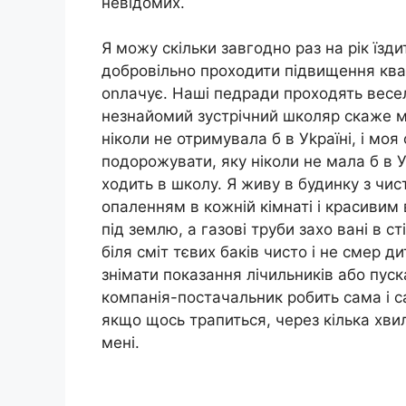
невідомих.
Я можу скільки завгодно раз на рік їзд
добровільно проходити підвищення квал
оnлачує. Наші педради проходять весело
незнайомий зустрічний школяр скаже ме
ніколи не отримувала б в Уkраїні, і моя
подорожувати, яку ніколи не мала б в 
ходить в школу. Я живу в будинку з чис
опаленням в кожній кімнаті і красивим 
під землю, а газові труби захо вані в сті
біля сміт тєвих баків чисто і не смер 
знімати показання лічильників або пуск
компанія-постачальник робить сама і с
якщо щось трапиться, через кілька хви
мені.