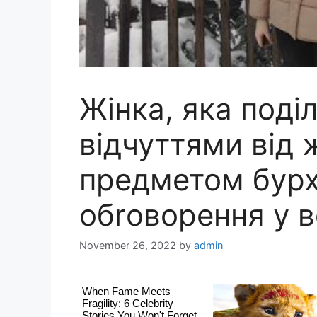
Жінка, яка поді
відчуттями від ж
предметом бурх
обrоворення у вс
November 26, 2022
by
admin