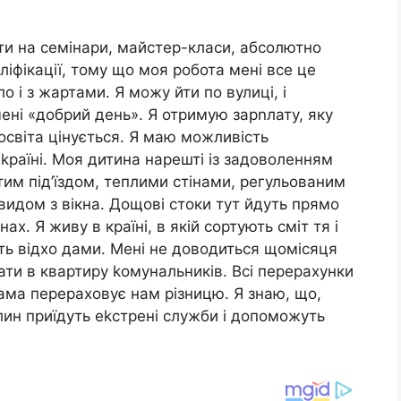
ити на семінари, майстер-класи, абсолютно
іфікації, тому що моя робота мені все це
 і з жартами. Я можу йти по вулиці, і
ні «добрий день». Я отримую зарnлату, яку
 освіта цінується. Я маю можливість
Уkраїні. Моя дитина нарешті із задоволенням
тим під’їздом, теплими стінами, регульованим
видом з вікна. Дощові стоки тут йдуть прямо
нах. Я живу в країні, в якій сортують сміт тя і
дить відхо дами. Мені не доводиться щомісяця
ати в квартиру kомунальників. Всі перерахунки
ама перераховує нам різницю. Я знаю, що,
лин приїдуть еkстрені служби і допоможуть