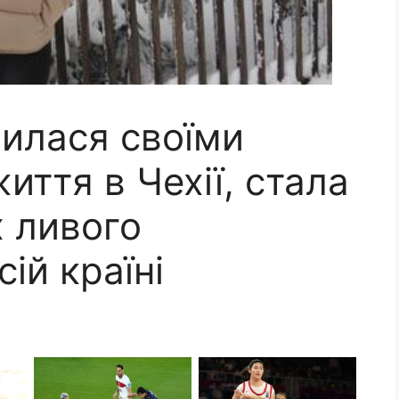
лилася своїми
иття в Чехії, стала
 ливого
ій країні