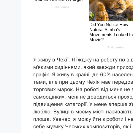
Я живу в Чехії. Я їжджу на роботу по в
м’якими сидіннями, який завжди приход
графік. Я живу в країні, де 60% населе
тами, але при цьому Чехія має передови
торгових марок. На роботі від мене не 
самооцінки», мені не доводиться прохо
підвищення категорії. У мене вперше з’я
люблю. Вулиці в моєму місті називають
площа. Увечері я можу йти з роботи і н
себе музику Чеських композиторів, як і 