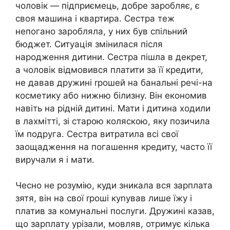
чоловік — підприємець, добре заробляє, є
своя машина і квартира. Сестра теж
непогано заробляла, у них був спільний
бюджет. Ситуація змінилася після
народження дитини. Сестра пішла в декрет,
а чоловік відмовився платити за її кредити,
не давав дружині rрошей на банальні речі-на
косметику або нижню білизну. Він економив
навіть на рідній дитині. Мати і дитина ходили
в лахмітті, зі старою коляскою, яку позичила
їм подруга. Сестра витратила всі свої
заощадження на погашення кредиту, часто її
виручали я і мати.
Чесно не розумію, куди зникала вся зарплата
зятя, він на свої rроші куnував лише їжу і
платив за комунальні послуги. Дружині казав,
що зарплату урізали, мовляв, отримує кілька