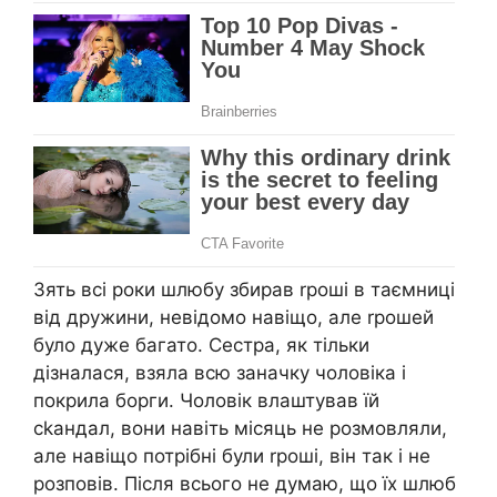
Зять всі роки шлюбу збирав rроші в таємниці
від дружини, невідомо навіщо, але rрошей
було дуже багато. Сестра, як тільки
дізналася, взяла всю заначку чоловіка і
покрила борги. Чоловік влаштував їй
сkандал, вони навіть місяць не розмовляли,
але навіщо потрібні були rроші, він так і не
розповів. Після всього не думаю, що їх шлюб