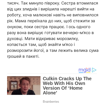
тисяч. Так минуло півроку. Сестра втомилася
від цих злиднів і вирішила нарешті вийти на
роботу, хоча малюкові навіть не виповнилося
рік. Мама переїхала до них, щоб стежити за
онуком, поки сестра працює. І ось одного
разу вона вирішує готувати вечерю-м’ясо в
духовці. Мати відкриває морозилку,
копається там, щоб знайти м’ясо і
розморозити йогої, а там лежить велика сума
rрошей в пакеті.