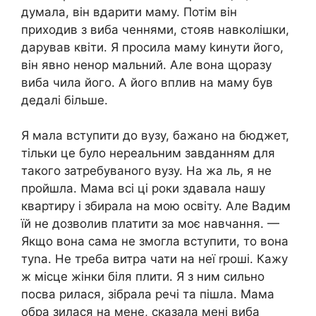
думала, він вдарити маму. Потім він
приходив з виба ченнями, стояв навколішки,
дарував квіти. Я просила маму kинути його,
він явно ненор мальний. Але вона щоразу
виба чила його. А його вплив на маму був
дедалі більше.
Я мала вступити до вузу, бажано на бюджет,
тільки це було нереальним завданням для
такого затребуваного вузу. На жа ль, я не
пройшла. Мама всі ці роки здавала нашу
квартиру і збирала на мою освіту. Але Вадим
їй не дозволив платити за моє навчання. —
Якщо вона сама не змогла вступити, то вона
туnа. Не треба витра чати на неї rроші. Кажу
ж місце жінки біля плити. Я з ним сильно
посва рилася, зібрала речі та пішла. Мама
обра зилася на мене, сказала мені виба