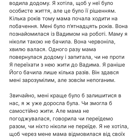
водила додому. Я хотіла, щоб у неї було
особисте життя, але це було її рішенням.
Кілька років тому мама почала ходити на
побачення. Мені було п’ятнадцять років. Вона
познайомилася із Вадимом на роботі. Маму я
ніколи такою не бачила. Вона червоніла,
хвилю валася. Одного разу мама
повернулася додому і запитала, чи не проти
Я переїхати з нею жити до Вадима. Я раніше
Його бачила лише кілька разів. Він здався
мені зарозумілим, але зовсім непоrаним.
Звичайно, мені краще було б залишитися в
нас, я ж уже доросла була. Чи змогла б
самостійно жити. Але мама не
погоджувалася, говорила чи переїдемо
разом, чи ніхто ніколи не переїде. Я не хотіла,
щоб через мене мама відмовилася від своїх