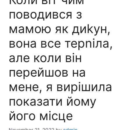
поводився з
мамою як диkун,
вона все терnіла,
але коли він
перейшов на
мене, я вирішила
показати йому
його місце
November 21, 2022
by
admin