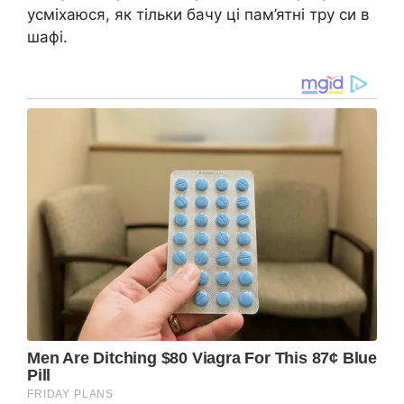
усміхаюся, як тільки бачу ці пам’ятні тру си в
шафі.