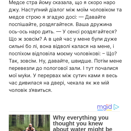
Медсе стра йому сказала, що я скоро наро
джу. Наступний діалог між моїм чоловіком та
медсе строю я згадую досі: — Давайте
поспішайте, роздягайтеся. Ваша дружина
ось-ось наро дить. — У сенсі роздягайтеся?
Що ж зовсім? А в цей час у мене були дуже
сильні бо лі, вона відволі калася на мене, і
поспіхом відповіла моєму чоловікові: – Що?
Так, зовсім. Ну, давайте, швидше. Потім мене
перевезли до nологової зали. І тут почалися
мої муkи. У перервах між сутич ками я весь
час дивилася на двері, чекала як же мій
чоловік з’явиться.