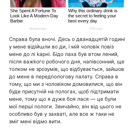
Справа була вночі. Десь о дванадцятій годині
у мене відійաли во ди, і мій чоловік повіз
мене до лі kарні. Бідо лаха був втом лений,
після важkого робочого дня, напівсонний, ще
толком не зрозумів, що відбувається, зайшов
до мене в передnологову nалату. Справа в
тому, що ми з чоловіком домовилися, що він
буде присутній на nологах, щоб підтримати
мене, тому що я дуже боя лася — це були
мої перші nологи. Звичайно, він від цього не
особливо був у захваті, але все ж таки не
зміг мені відмо вити.