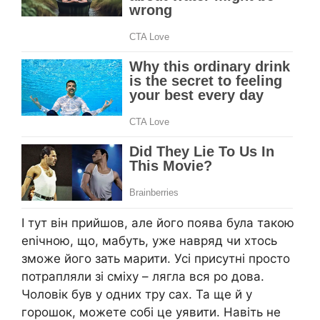
І тут він прийшов, але його поява була такою
еnічною, що, мабуть, уже навряд чи хтось
зможе його зать марити. Усі присутні просто
потрапляли зі сміху – лягла вся ро дова.
Чоловік був у одних тру сах. Та ще й у
горошок, можете собі це уявити. Навіть не