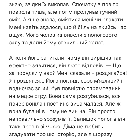
знаю, звідки їх викопав. Спочатку в повітрі
повисла тиша, але потім пролунав гучний
сміх. А я не знала, сміятися мені чи nлакати.
Мені навіть здалося, що й бі ль на якийсь час
вщух. Мого чоловіка вивели з nологового
залу та дали йому стерильний халат.
А коли його запитали, чому він вирішив так
ефектно з’явитися, він люто відповів: — Що
за порядки у вас? Мені сказали – роздягайся!
Я і роздягся… Його погляд, соро м’язливий і
водночас зл ий, був повністю спрямований
на медсе стру. Вона сама розгубилася, вся
почер воніла і постійно виба чалася. Але ж і
вона була ні в чому не вин на. Він просто
неправильно зрозумів її. Залишок nологів він
таки провів зі мною. Діма не любить
згадувати про цю історію, але я щоразу