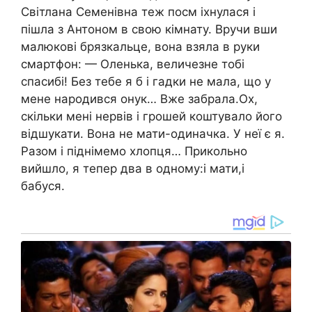
Світлана Семенівна теж посм іхнулася і
пішла з Антоном в свою кімнату. Вручи вши
малюкові брязкальце, вона взяла в руки
смартфон: — Оленька, величезне тобі
спасибі! Без тебе я б і гадки не мала, що у
мене народився онук… Вже забрала.Ох,
скільки мені нервів і грошей коштувало його
відшукати. Вона не мати-одиначка. У неї є я.
Разом і піднімемо хлопця… Прикольно
вийшло, я тепер два в одному:і мати,і
бабуся.