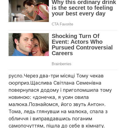
русло.Через два-три місяці Тому чекав
сюрприз.Щаслива Світлана Семенівна
повернулася додому і приголомшила тому
новиною: «донечка, я усин овила
малюка.Познайомся, його звуть Антон».
Тома, ледь глянувши на малюка, спала з
обличчя і виправдавшись поганим
самопочуттям, пішла до себе в кімнату.