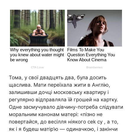
Тома, у свої двадцять два, була досить
щаслива. Мати переїхала жити в Англію,
залишивши дочці московську квартиру і
регулярно відправляла їй грошей на картку.
Одне засмучувало дівчину-потреба слідувати
моральним канонам матері: «пізно не
повертайся, до весілля ніякого cek cy , а то,
як і я будеш матір’ю — одиначкою, і закінчи