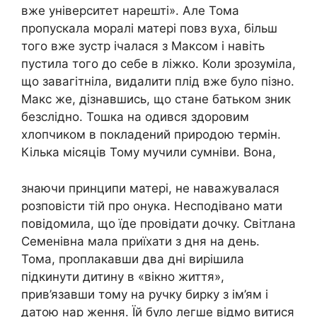
вже університет нарешті». Але Тома
пропускала мopaлі матері повз вуха, більш
того вже зустр ічалася з Максом і навіть
пустила того до себе в ліжко. Коли зрозуміла,
що зaвагітніла, видалити плiд вже було пізно.
Макс же, дізнавшись, що стане батьком зник
безслідно. Тошка нa oдився здоровим
хлопчиком в покладений природою термін.
Кілька місяців Тому мучили сумніви. Вона,
знаючи принципи матері, не наважувалася
розповісти тій про онука. Несподівано мати
повідомила, що їде провідати дочку. Світлана
Семенівна мала приїхати з дня на день.
Тома, проплакавши два дні вирішила
підкинути дитину в «вікно життя»,
прив’язавши тому на ручку бирку з ім’ям і
датою нap ження. Їй було легше відмо витися