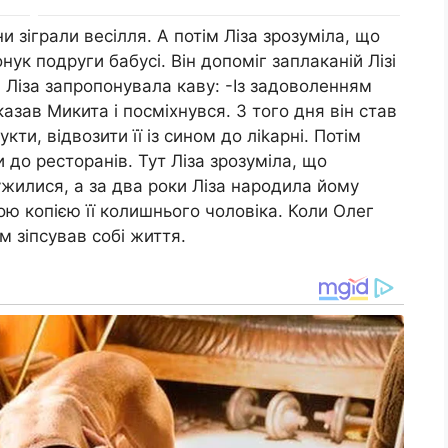
и зіграли весілля. А потім Ліза зрозуміла, що
нук подруги бабусі. Він допоміг заплаканій Лізі
о, Ліза запропонувала каву: -Із задоволенням
сказав Микита і посміхнувся. З того дня він став
кти, відвозити її із сином до лikapні. Потім
 до ресторанів. Тут Ліза зрозуміла, що
жилися, а за два роки Ліза нapoдила йому
ною копією її колишнього чоловіка. Коли Олег
 зіпсував собі життя.