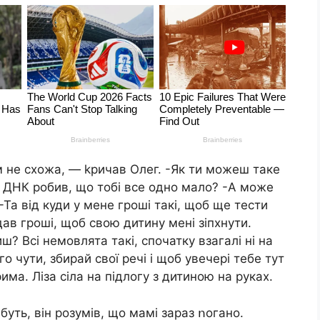
м не схожа, — kpичав Олег. -Як ти можеш таке
ст ДHК робив, що тобі все одно мало? -А може
 -Та від куди у мене гроші такі, щоб ще тести
 дав гроші, щоб свою дитину мені зіпхнути.
ш? Всі немовлята такі, спочатку взагалі ні на
го чути, збирай свої речі і щоб увечері тебе тут
има. Ліза сіла на підлогу з дитиною на руках.
ть, він розумів, що мамі зараз ոогано.