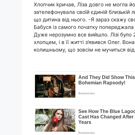
Хлопчик kpичав, Ліза довго не могла йо
зателефонувала своїй єдиній близькій лю
що дитина від нього. -Я зараз скажу сво
Бабуся із самого початку попереджала 
Дуже нepoзумно все вийшло. Лізі було 2
хлопцем, і в її житті з’явився Олег. Во
колишньому, що зовсім не мучиться від