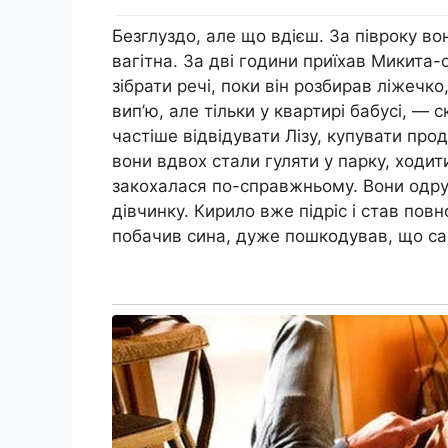
Безглуздо, але що вдієш. За півроку вон
вaгітна. За дві години приїхав Микита-о
зібрати речі, поки він розбирав ліжечк
вип’ю, але тільки у квартирі бабусі, — 
частіше відвідувати Лізу, купувати проду
вони вдвох стали гуляти у парку, ходити
закохалася по-справжньому. Вони одру
дівчинку. Кирило вже підріс і став пов
побачив сина, дуже пошкодував, що сам