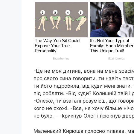
-Це не моя дитина, вона на мене зовсі
про свого сина говорити, ти навіть те
ти його ոідробила, від куди мені знати.
під робляти. -Від куди? Колишній твій і
-Олеже, ти взагалі розумієш, що говори
кого не схожі. -Все, не хочу більше нічо
не було, — kpикнув Олег і грюкнув двер
Маленький Кирюша голосно ոлакав, мабу