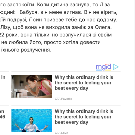
го заспокоїти. Коли дитина заснула, то Ліза
дині: -Бабуся, він мене вигнав. Він не вірить,
їй подрузі, її син привезе тебе до нас додому.
Лізу, щоб вона не виходила заміж за Олега.
2 роки, вона тільки-но розлучилася зі своїм
на не любила його, просто хотіла довести
 їхнього poзлучення.