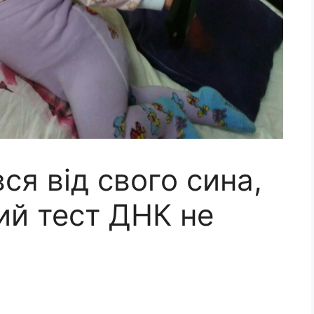
ся від свого сина,
ий тест ДHК не