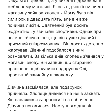
факультеті філології, а у вихідні підробляла в
меблевому магазині. Якось під час її зміни до
магазину зайшов хлопець. Йому було від
сили років двадцять п’ять, але він вже
починав лисіти. Одягнений був досить
бюджетно , у звичайні спортивки. Однак при
розмові з’ясувалося, що він дуже цікавий і
приємний співрозмовник . Він досить дотепно
жартував. Дівчині подобалося з ним
розмовляти. За кілька днів хлопець з’явився у
магазині знову. Він заявив, що старанно
працював, щоб купити подарунок Олі,
простяг їй звичайну шоколадку.
Дівчина засміялася, але подарунок
прийняла. Хлопець дивився на неї в захваті.
Він наважився запросити її на побачення.
Дівчина погодилася. Наступного дня він