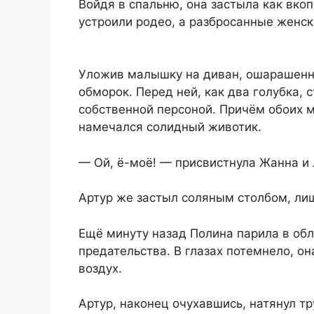
Войдя в спальню, она застыла как вкоп
устроили родео, а разбросанные женс
Уложив малышку на диван, ошарашенна
обморок. Перед ней, как два голубка, 
собственной персоной. Причём обоих м
намечался солидный животик.
— Ой, ё-моё! — присвистнула Жанна и 
Артур же застыл соляным столбом, лиш
Ещё минуту назад Полина парила в обла
предательства. В глазах потемнело, он
воздух.
Артур, наконец очухавшись, натянул т