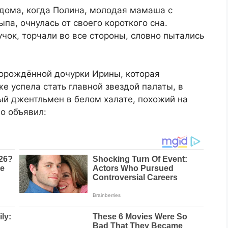
ддома, когда Полина, молодая мамаша с
па, очнулась от своего короткого сна.
чок, торчали во все стороны, словно пытались
ворождённой дочурки Ирины, которая
же успела стать главной звездой палаты, в
ый джентльмен в белом халате, похожий на
о объявил: