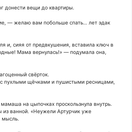
ог донести вещи до квартиры.
ие, — желаю вам побольше спать… лет эдак
ля и, сияя от предвкушения, вставила ключ в
одные! Мама вернулась!» — подумала она,
агоценный свёрток.
е с пухлыми щёчками и пушистыми ресницами,
 мамаша на цыпочках проскользнула внутрь.
ы из ванной. «Неужели Артурчик уже
 мысль.