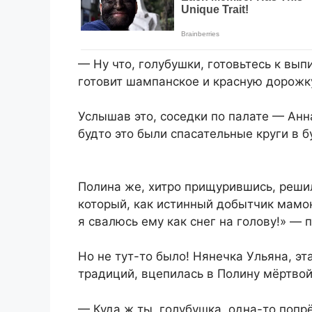
— Ну что, голубушки, готовьтесь к вы
готовит шампанское и красную дорожк
Услышав это, соседки по палате — Анн
будто это были спасательные круги в 
Полина же, хитро прищурившись, реши
который, как истинный добытчик мамон
я свалюсь ему как снег на голову!» — 
Но не тут-то было! Нянечка Ульяна, э
традиций, вцепилась в Полину мёртвой
— Куда ж ты, голубушка, одна-то попрё