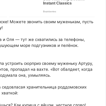
писке! Можете звонить своим муженькам, пусть
у!
а и Оля — тут же схватились за телефоны,
бушующем море подгузников и пелёнок.
ла устроить сюрприз своему муженьку Артуру,
тов, пропадал на вахте. «Вот обалдеет, когда
подумала она, ухмыляясь.
та седовласая хранительница роддомовских
 хваткой:
шься? Как курица с яйцом, честное слово!