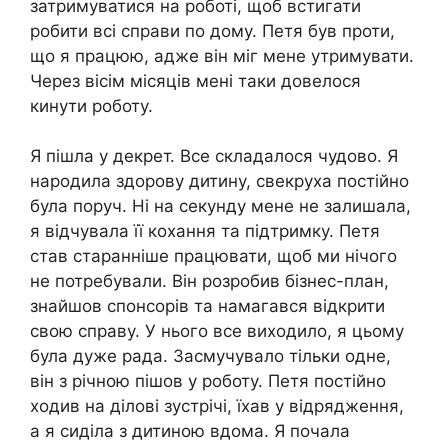
затримуватися на роботі, щоб встигати
робити всі справи по дому. Петя був проти,
що я працюю, адже він міг мене утримувати.
Через вісім місяців мені таки довелося
кинути роботу.
Я пішла у декрет. Все складалося чудово. Я
наpoдила здорову дитину, свекруха постійно
була поруч. Ні на секунду мене не залишала,
я відчувала її кохання та підтримку. Петя
став старанніше працювати, щоб ми нічого
не потребували. Він розробив бізнес-план,
знайшов спонсорів та намагався відкрити
свою справу. У нього все виходило, я цьому
була дуже рада. Засмучувало тільки одне,
він з річною пішов у роботу. Петя постійно
ходив на ділові зустрічі, їхав у відрядження,
а я сиділа з дитиною вдома. Я почала