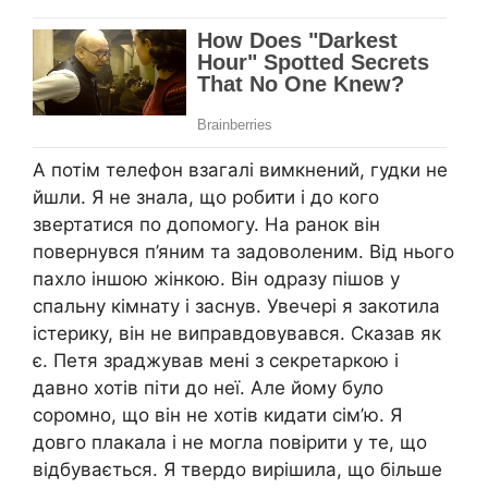
А потім телефон взагалі вимкнений, гудки не
йшли. Я не знала, що робити і до кого
звертатися по допомогу. На ранок він
повернувся п’яним та задоволеним. Від нього
пахло іншою жінкою. Він одразу пішов у
спальну кімнату і заснув. Увечері я закотила
icтерику, він не виправдовувався. Сказав як
є. Петя зраджував мені з секретаркою і
давно хотів піти до неї. Але йому було
соромно, що він не хотів кидати сім’ю. Я
довго плакала і не могла повірити у те, що
відбувається. Я твердо вирішила, що більше