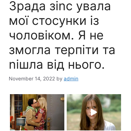
Зpада зіnс увала
мої стосунки із
чоловіком. Я не
змогла терпіти та
nішла від нього.
November 14, 2022
by
admin