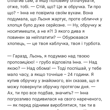
сплатив сам, а іншу половину оплачувати,
отже, тобі. — Стій, що? Це ж обручка. Ти про
що? – Інна не повірила своїм вухам. Вона
подумала, що Льоня жартує, проте обличчя у
хлопця було дуже серйозне. — Ну, обручку ж
носитимешти, а не я?! З якого дива я
повинен за неїплатити? — Обурювався
хлопець, — це твоя каблучка, твоя і турбота.
— Гаразд, Льонь, я подумаю над твоєю
пропозицією! – грубо відповіла Інна. — Над
якою? — Над обома! — Тоді поспішай, у тебе
мало часу, а якщо точніше – 24 години. Я
купив обручку у знайомого, він сказав, що я
можу повернути обручку протягом дня. —
Ах, ти про все подбав, значить? — Інна
погрозливо подивилася на свого нареченого,
— як перед рідними вироблятися, так ти в