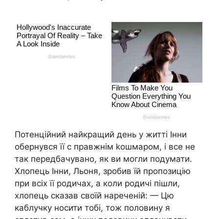
Потенційний найкращий день у житті Інни
обернувся її с правжнім kошмаром, і все не
так передбачувано, як ви могли подумати.
Хлопець Інни, Льоня, зробив їй пропозицію
при всіх її родичах, а коли родичі пішли,
хлопець сказав своїй нареченій: — Цю
каблучку носити тобі, тож половину я