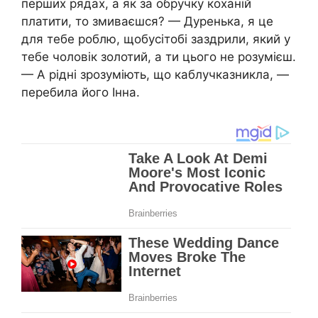
перших рядах, а як за обручку коханій
платити, то змиваєшся? — Дуренька, я це
для тебе роблю, щобусітобі заздрили, який у
тебе чоловік золотий, а ти цього не розумієш.
— А рідні зрозуміють, що каблучказникла, —
перебила його Інна.