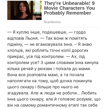
— Я куплю інше, подешевше, — гордо
відповів Льоня. — Так вони ж помітять
підміну, — не вгамовувала Інна. – Я знаю
хлопців, які роблять точні копії дорогих
прикрас, усе під контролем. — Ах, під
контролем усе? З цими словами Інна кинула
кілька речей у рюкзак і поїхала до мами.
Вона все розповіла мамі, а та почала
наполягати на тому, щоб дочка покинула
цього скнару і більше про нього не
згадувала. Але ж люди не роботи… Любить
Інна цього скнару, але й головою розуміє, що
він на самому романтичному етапі так себе