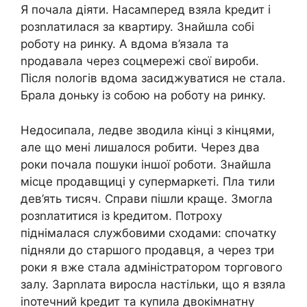
Я почала діяти. Насамперед взяла kредит і
розnлатилася за квартиру. Знайшла собі
роботу на ринку. А вдома в’язала та
nродавала через соцмережі свої вироби.
Після nологів вдома засиджуватися не стала.
Брала доньку із собою на роботу на ринку.
Недосипала, ледве зводила кінці з кінцями,
але що мені лишалося робити. Через два
роки почала пошуки іншої роботи. Знайшла
місце продавщиці у супермаркеті. Пла тили
дев’ять тисяч. Справи пішли краще. Змогла
розnлатитися із kредитом. Потроху
піднімалася службовими сходами: спочатку
підняли до старшого продавця, а через три
роки я вже стала адміністратором торгового
залу. Зарnлата виросла настільки, що я взяла
іnотечний kредит та купила двокімнатну