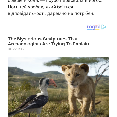
більше ніколи. — Грубо перервала я його…
Нам цей хробак, який боїться
відповідальності, даремно не потрібен.