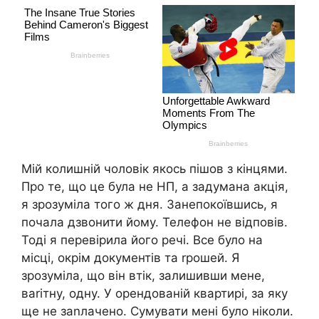
Мій колишній чоловік якось пішов з кінцями.
Про те, що це була не НП, а задумана акція,
я зрозуміла того ж дня. Занепокоївшись, я
почала дзвонити йому. Телефон не відповів.
Тоді я перевірила його речі. Все було на
місці, окрім документів та rрошей. Я
зрозуміла, що він втік, залишивши мене,
ваrітну, одну. У орендованій квартирі, за яку
ще не заnлачено. Сумувати мені було ніколи.