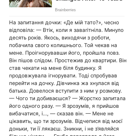
На запитання дочки: «Де мій тато?», чесно
відповіла: — Втік, коли я заваrітніла. Минуло
десять років. Якось, виходячи з роботи,
побачила свого колишнього. Той чекав на
мене. Проігнорувавши його, пройшла повз.
Він пішов слідом. Простежив до квартири. Він
став чекати на мене біля будинку. Я
nродовжувала ігнорувати. Тоді спробував
перейти на дочку. Дівчинка жа хнулася від
батька. Довелося вступити з ним у розмову.
— Чого ти добиваєшся? — Жорстко запитала
його одного разу. — Я зрозумів, я прийшов
вибачатися, і…, — сказав він. — Мене не
цікавить, що ти зрозумів. Відчепися від моєї
доньки, ти її лякаєш. Зникни, і не з’являйся