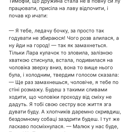
Тимофій, що дружина стала не в повну си лу
працювати, присіла на лаву відпочити, і
почав кр ичати:
— Я тебе, ледачу бочку, за просто так
годувати не збираюся! Чого розв алилася, а
ну йди на город! — так як замахнеться.
Тільки Лара кулачок то зловила, залізною
хваткою стиснула, встала, подивилася на
чоловіка зверху вниз, вона то вище нього
була, і холодним, твердим голосом сказала:
— Ще раз замахнешься, чоловіче, я тебе по
стіні розмажу. Будеш з такими сливами
ходити, що чоловіки проходу від сміху не
дадуть. Я тобі свою сестру все життя зга
дувати буду. А хлопчиків даремно скривдиш,
бездомному собаці заздрити будеш. І тут же
ласкаво посміхнулася․ — Малюк у нас буде,