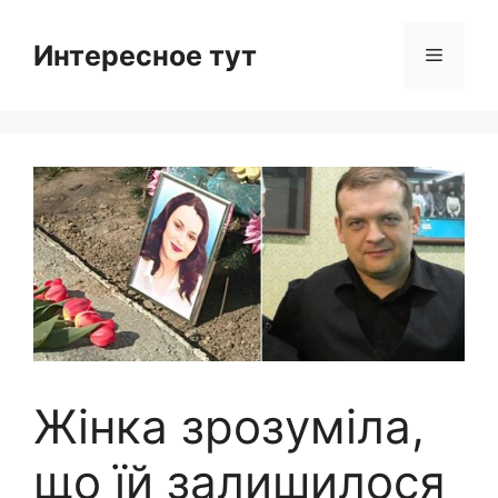
Skip
to
Интересное тут
Menu
content
Жінка зрозуміла,
що їй залишилося