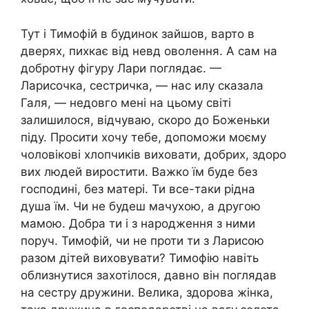
Тут і Тимофій в будинок зайшов, варто в
дверях, пихкає від невд оволення. А сам на
добротну фігуру Лари поглядає. —
Ларисочка, сестричка, — нас илу сказала
Галя, — недовго мені на цьому світі
залишилося, відчуваю, скоро до Боженьки
піду. Просити хочу тебе, допоможи моєму
чоловікові хлопчиків виховати, добрих, здоро
вих людей виростити. Важко їм буде без
господині, без матері. Ти все-таки рідна
душа їм. Чи не будеш мачухою, а другою
мамою. Добра ти і з народження з ними
поруч. Тимофій, чи не проти ти з Ларисою
разом дітей виховувати? Тимофію навіть
облизнутися захотілося, давно він поглядав
на сестру дружини. Велика, здорова жінка,