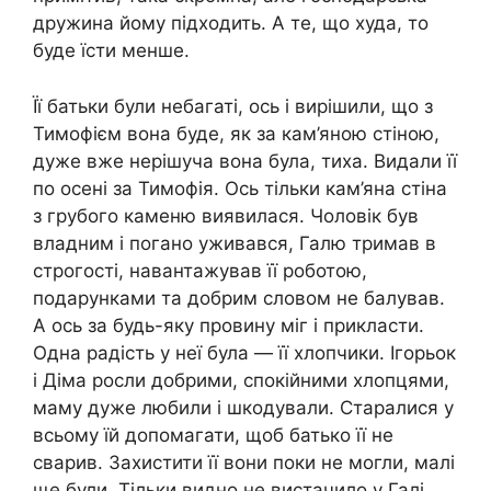
дружина йому підходить. А те, що худа, то
буде їсти менше.
Її батьки були небагаті, ось і вирішили, що з
Тимофієм вона буде, як за кам’яною стіною,
дуже вже нерішуча вона була, тиха. Видали її
по осені за Тимофія. Ось тільки кам’яна стіна
з грубого каменю виявилася. Чоловік був
владним і погано уживався, Галю тримав в
строгості, навантажував її роботою,
подарунками та добрим словом не балував.
А ось за будь-яку провину міг і прикласти.
Одна радість у неї була — її хлопчики. Ігорьок
і Діма росли добрими, спокійними хлопцями,
маму дуже любили і шкодували. Старалися у
всьому їй допомагати, щоб батько її не
сварив. Захистити її вони поки не могли, малі
ще були. Тільки видно не вистачило у Галі