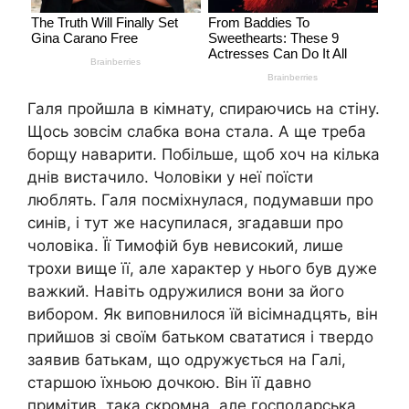
Галя пройшла в кімнату, спираючись на стіну.
Щось зовсім слабка вона стала. А ще треба
борщу наварити. Побільше, щоб хоч на кілька
днів вистачило. Чоловіки у неї поїсти
люблять. Галя посміхнулася, подумавши про
синів, і тут же насупилася, згадавши про
чоловіка. Її Тимофій був невисокий, лише
трохи вище її, але характер у нього був дуже
важкий. Навіть одружилися вони за його
вибором. Як виповнилося їй вісімнадцять, він
прийшов зі своїм батьком свататися і твердо
заявив батькам, що одружується на Галі,
старшою їхньою дочкою. Він її давно
примітив, така скромна, але господарська