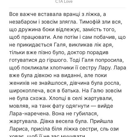
Все важче вставала вранці з ліжка, а
незабаром і зовсім злягла. Тимофій зли вся,
що дружина боки відлежує, замість того,
щоб працювати. Але потім і сам побачив, що
не прикидається Галя, викликав лік аря,
тільки вже пізно було, доктор порадив
готуватися до гіршого. Тоді Галя попросила,
щоб покликали хлопчики її сестру Лару. Лара
вже була дівкою на виданні, але поки
женихів не знайшлося, дівчина була росла,
широкоплеча, вся в батька. На Галю зовсім
не була схожа. Хлопці в селі жартували,
мовляв, на танк фату одягнути — вийде
Лара-наречена. Вона не губилася,
жартувала. Дівка весела була. Прийшла
Лариса, присіла біля ліжка сестри, сль ози
ховає, щоб її не зас мучувати.