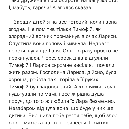
така дружина в господарстві на вагу золота.
І, мабуть, гаряча! А вголос сказав:
—Заради дітей я на все готовий, коли і вона
згодна. Не помітив тільки Тимофій, як
злорадний вогник промайнув в очах Лариси.
Опустила вона голову і кивнула. Недовго
простягнула ще Галя. Одного разу просто не
прокинулася. Через сорок днів відгуляли
Тимофій і Лариса скромне весілля. І почали
жити разом. Господиня Лариса, дійсно, була
хороша, робота так і горіла в її руках.
Тимофій був задоволений. А хлопчики, хоч і
нудьгували по мамі, і все ж рідна душа
поруч, до того ж любила їх Лара безмежно.
Незабаром відчула вона, що буде у них ще
дитина. Вирішила побе регти себе, щоб здор
ового малюка на св іт привести. Помітив