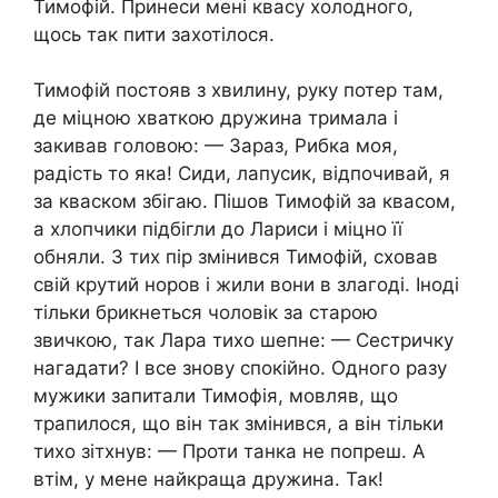
Тимофій. Принеси мені квасу холодного,
щось так пити захотілося.
Тимофій постояв з хвилину, руку потер там,
де міцною хваткою дружина тримала і
закивав головою: — Зараз, Рибка моя,
радість то яка! Сиди, лапусик, відпочивай, я
за кваском збігаю. Пішов Тимофій за квасом,
а хлопчики підбігли до Лариси і міцно її
обняли. З тих пір змінився Тимофій, сховав
свій крутий норов і жили вони в злагоді. Іноді
тільки брикнеться чоловік за старою
звичкою, так Лара тихо шепне: — Сестричку
нагадати? І все знову спокійно. Одного разу
мужики запитали Тимофія, мовляв, що
трапилося, що він так змінився, а він тільки
тихо зітхнув: — Проти танка не попреш. А
втім, у мене найкраща дружина. Так!