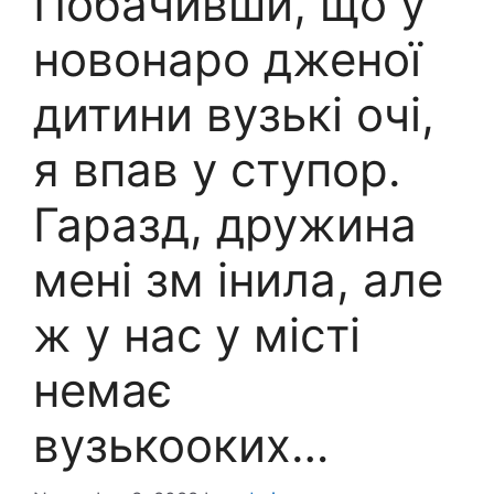
Побачивши, що у
новонаро дженої
дитини вузькі очі,
я впав у ступор.
Гаразд, дружина
мені зм інила, але
ж у нас у місті
немає
вузькооких…