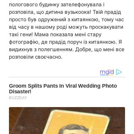
пологового будинку зателефонувала і
розповіла, що дитина вузькоока! Твій прадід
просто був одружений з китаянкою, тому час
від часу в нашому роді можуть проскакувати
такі гени! Мама показала мені стару
фотографію, де прадід поруч із китаянкою. Я
видихнув з полегшенням. Добре, що мені все
розповіли своєчасно.