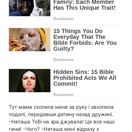
Тут мама схопила мене за руку і захопила
подалі, передавши дитину назад дружині.
-Наташа Тобі не зра джувала! Це все наші
гени! -Чого? -Наташа мені відразу з