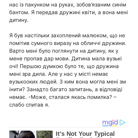
нас із пакунком на руках, зобов’язаним синім
бантом. Я передав дружині квіти, а вона мені
дитину.
Я був настільки захоплений малюком, що не
помітив сумного виразу на обличчі дружини.
Варто мені було поглянути на дитину, як у
мене пропав дар мови. Дитина мала вузькі
очі! Першою думкою було те, що дружина
мені зра дила. Але у нас у місті немає
вузькооких людей. З ким вона могла мені зм
інити? Занадто багато запитань, а відповіді
немає. -Може, сталася якась помилка? –
слабо спитав я.