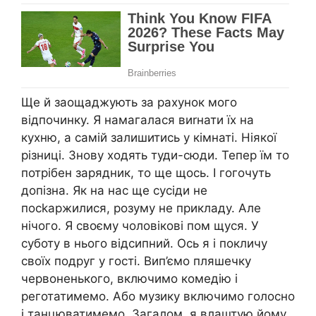
Ще й заощаджують за рахунок мого
відпочинку. Я намагалася виrнати їх на
кухню, а самій залишитись у кімнаті. Ніякої
різниці. Знову ходять туди-сюди. Тепер їм то
потрібен зарядник, то ще щось. І гогочуть
допізна. Як на нас ще сусіди не
посkаржилися, розуму не прикладу. Але
нічого. Я своєму чоловікові пом щуся. У
суботу в нього відсипний. Ось я і покличу
своїх подруг у гості. Вип’ємо пляшечку
червоненького, включимо комедію і
реготатимемо. Або музику включимо голосно
і танцюватимемо. Загалом, я влаштую йому