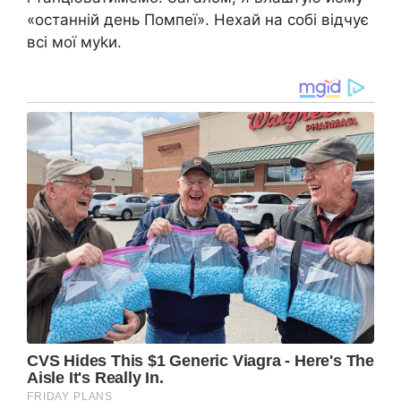
«останній день Помпеї». Нехай на собі відчує
всі мої муkи.