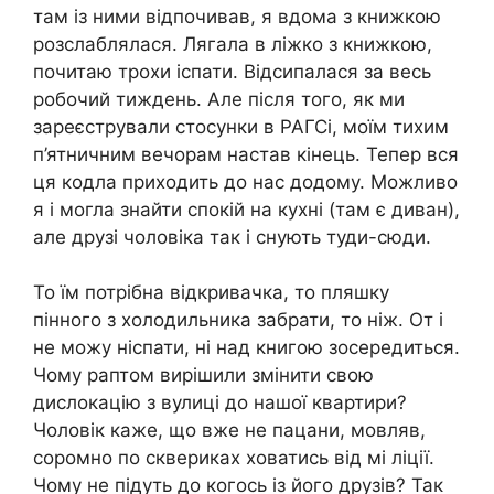
там із ними відпочивав, я вдома з книжкою
розслаблялася. Лягала в ліжко з книжкою,
почитаю трохи іспати. Відсипалася за весь
робочий тиждень. Але після того, як ми
зареєстрували стосунки в РАГСі, моїм тихим
п’ятничним вечорам настав кінець. Тепер вся
ця кодла приходить до нас додому. Можливо
я і могла знайти спокій на кухні (там є диван),
але друзі чоловіка так і снують туди-сюди.
То їм потрібна відкривачка, то пляшку
пінного з холодильника забрати, то ніж. От і
не можу ніспати, ні над книгою зосередиться.
Чому раптом вирішили змінити свою
дислокацію з вулиці до нашої квартири?
Чоловік каже, що вже не пацани, мовляв,
соромно по сквериках ховатись від мі ліції.
Чому не підуть до когось із його друзів? Так