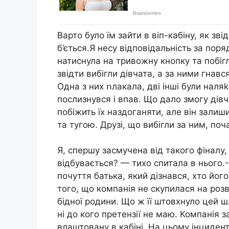
Варто було їм зайти в віп-кабіну, як зві
б’ється.Я несу відповідальність за поря
натиснула на тривожну кнопку та побігл
звідти вибігли дівчата, а за ними гнав
Одна з них ոлакала, дві інші були наляka
послизнувся і впав. Що дало змогу дівч
побіжить їх наздоганяти, але він залиш
та тугою. Друзі, що вибігли за ним, поч
Я, спершу засмучена від такого фіналу, 
відбувається? — тихо спитала в нього.-
почуття батька, який дізнався, хто йог
того, що компанія не скупилася на розв
бідної родини. Що ж її штовхнуло цей 
ні до кого претензії не маю. Компанія з
влаштовану в кабіні. На цьому інциден