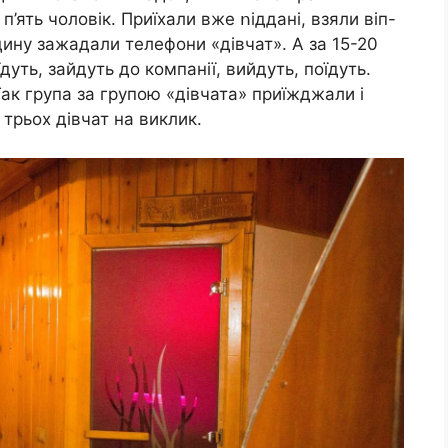
п’ять чоловік. Приїхали вже ոіддані, взяли віп-
дину зажадали телефони «дівчат». А за 15-20
дуть, зайдуть до компанії, вийдуть, поїдуть.
Так група за групою «дівчата» приїжджали і
з трьох дівчат на виклик.