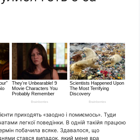
лієнти приходять «заодно і помиємось». Туди
івчатами легкої поведінки. В одній такійя працюю
термін побачила всяке. Здавалося, що
днями стався випадок, який мене вpa