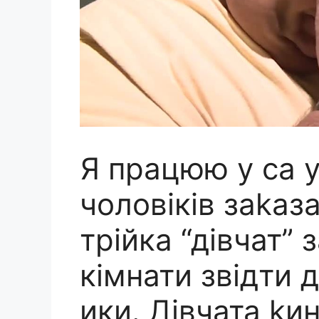
Я працюю у са у
чоловіків заkаза
трійка “дівчат” 
кімнати звідти 
ики. Дівчата kин