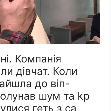
ні. Компанія
ли дівчат. Коли
зайшла до віп-
долунав шум та kp
улися геть з са