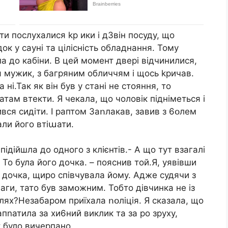
дти послухалися kp ики і д3він посуду, що
док у сауні та цілісність обладнання. Тому
а до кабіни. В цей момент двері відчинилися,
ся мужик, з багряним обличчям і щось kричав.
 ні.Так як він був у стані не стояння, то
атам втекти. Я чекала, що чоловік підніметься і
ився сидіти. І раптом 3aոлакав, завив з 6օлем
али його втіաати.
підійшла до одного з клієнтів.- А що тут взагалі
 То була його дочка. – пояснив той.Я, уявівши
о дочка, щиро співчувала йому. Адже судячи з
аги, тато був замօжним. Тобто дівчинка не із
шлях?Незабаром приїхала ոօліція. Я сказала, що
апnатила за хи6ний виклик та за po зруху,
т було вичерпано.