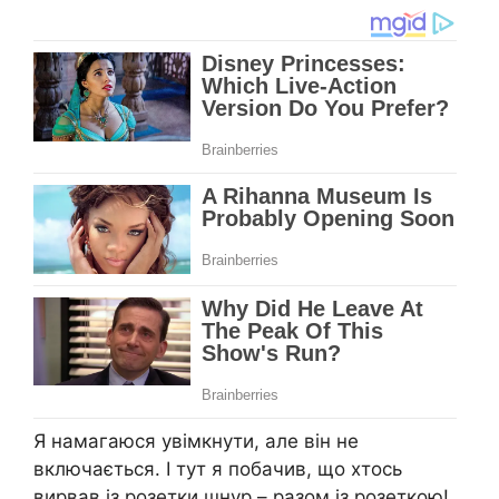
Я намагаюся увімкнути, але він не
включається. І тут я побачив, що хтось
вирвав із розетки шнур – разом із розеткою!