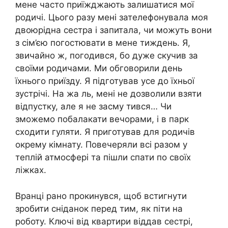
мене часто приїжджають залишатися мої
родичі. Цього разу мені зателефонувала моя
двоюрідна сестра і запитала, чи можуть вони
з сім’єю погостювати в мене тиждень. Я,
звичайно ж, погодився, бо дуже скучив за
своїми родичами. Ми обговорили день
їхнього приїзду. Я підготував усе до їхньої
зустрічі. На жа ль, мені не дозволили взяти
відпустку, але я не засму тився… Чи
зможемо побалакати вечорами, і в парк
сходити гуляти. Я приготував для родичів
окрему кімнату. Повечеряли всі разом у
теплій атмосфері та пішли спати по своїх
ліжках.
Вранці рано прокинувся, щоб встигнути
зробити сніданок перед тим, як піти на
роботу. Ключі від квартири віддав сестрі,