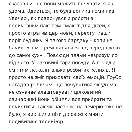
сказавши, що вони можуть почуватися як
удома. Здається, то була велика поми лка.
Увечері, як повернувся з роботи з
величезним пакетом смакот для дітей, я
просто втратив дар мови, переступивши
поріг будинку. Я такого бардаку ніколи не
бачив. Усі мої речі валялися від передпокою
до самої кухні. Повсюди плями незрозуміло
від чого. У раковині гора посуду. А поряд зі
сміттям лежали кілька розбитих келихів. Я
просто не зміг приховати своїх емоцій. Гру6о
нагадав родичам, що почуватися як удома
не означає влаштовувати цілковитий
свинарник! Вони обіцяли все прибрати та
почистити. Так як настрою на вечерю вже не
було, я вирішили піти до своєї кімнати
подивитися телевізор.