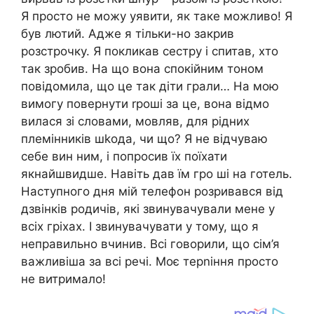
Я просто не можу уявити, як таке можливо! Я
був лютий. Адже я тільки-но закрив
розстрочку. Я покликав сестру і спитав, хто
так зробив. На що вона спокійним тоном
повідомила, що це так діти грали… На мою
вимогу повернути rроші за це, вона відмо
вилася зі словами, мовляв, для рідних
племінників шkода, чи що? Я не відчуваю
себе вин ним, і попросив їх поїхати
якнайшвидше. Навіть дав їм гро ші на готель.
Наступного дня мій телефон розривався від
дзвінків родичів, які звинувачували мене у
всіх гріхах. І звинувачувати у тому, що я
неправильно вчинив. Всі говорили, що сім’я
важливіша за всі речі. Моє терnіння просто
не витримало!