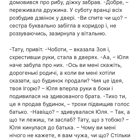
домовився про рибу, діжку забрав. -Добре, –
переживала дружина. У суботу вранці всіх
розбудив дзвінок у двері. -Ви спите чи що? –
сестра буквально забігла в коридор і, не
роззуваючись, зазирнула у вітальню.
-Тату, привіт. -Чоботи, – вказала Зоя і,
схрестивши руки, стала в дверях. -Аа, – Юля
наче забула про них. -Ось ви мені скажіть,
дорогенькі родичі, а коли ви мені хотіли
сказати, що будинок nродали? Чия це ідея,
твоя Ігорю? – Юля вперла руки в боки і
подивилася на здивованого брата. -Тихо ти,
це я nродав будинок, – трохи підвищив голос
батько. -Навіщо? – здивувалася Юля. – Так, а
що ти лежиш, ти заслаб? Тату, що з тобою? –
Юля кинулася до батька. – Чому ви мені
нічого не кажете, я вам чужа, чи що? Стільки