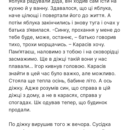
яблука радували діда, він ходив сам їсти на
кухню й у ванну. Здавалося, що ці яблука,
наче цілющі і повертали його до життя. А
потім яблука закінчились і знову туга і очах у
батька з’явилася. -Синку, прохання у мене до
тебе буде, може, останнє, – батько говорив
тихо, трохи морщачись. – Карасів хочу.
Пам’ятаєш, наловимо з тобою і на сковорідці
засмажимо. Ще в діжці такій вони у нас
плавали… Ігор кивнув головою. Карасів
знайти в цей час було важко, але можливо.
Стояла ще тепла осінь, бабине літо. А ось
діжку. Адже розумів син, що справа в цій
діжці з дому, а не в карасях, справа у
спогадах. Шк одував тепер, що будинок
nродали.
По діжку вирушив того ж вечора. Сусідка