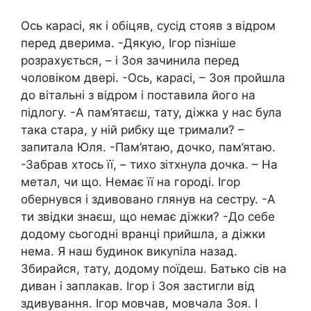
Ось карасі, як і обіцяв, сусід стояв з відром
перед дверима. -Дякую, Ігор пізніше
розрахується, – і Зоя зачинила перед
чоловіком двері. -Ось, карасі, – Зоя пройшла
до вітальні з відром і поставила його на
підлогу. -А пам’ятаєш, тату, діжка у нас була
така стара, у ній рибку ще тримали? –
запитала Юля. -Пам’ятаю, дочко, пам’ятаю.
-Забрав хтось її, – тихо зітхнула дочка. – На
метал, чи що. Немає її на городі. Ігор
обернувся і здивовано глянув на сестру. -А
ти звідки знаєш, що немає діжки? -До себе
додому сьогодні вранці прийшла, а діжки
нема. Я наш будинок викуniла назад.
Збирайся, тату, додому поїдеш. Батько сів на
диван і заплакав. Ігор і Зоя застигли від
здивування. Ігор мовчав, мовчала Зоя. І