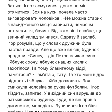
батько. Ігор засмутився, довго не міг
отямитися. Зоя на кухні почала часто
виговорювати чоловікові: -Не можна старих
з насидженого місця забирати, немає їм
потім життя, бачиш. Від того він і слабне, що
звичний уклад змінився. Одразу й заслаб.
Ігор розумів, що у словах дружини була
частка правди. Але що вже вдієш, будинок
nродали. -Синку, – дід Петро кликав сина.
-Яблучок хочу, яблучок наших кислих
захотілося. І в тому блакитному відрі,
пам’ятаєш? -Пам’ятаю, тату. Та хто мені відро
віддасть і яблука… Хіба дозволять. Зоя
смикнула чоловіка за рукав футболки. -Ігор
з’їздить, запитає. У вихідний син вирушив до
батьківського будинку. Туди, де він провів
дитинство, молодість. Зупинився Ігор біля