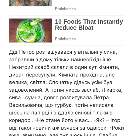
Дід Петро розташувався у вітальні у сина,
забравши з дому тільки найнеобхідніше.
Нехитрий скарб склали в один кут кімнати,
диван пересунули. Кімната прохідна, але
велика, світла. Спочатку дідусь усім був
задоволений. А потім якось заслаб. Лікарка,
сива і сумна, довго розпитувала Петра
Васильовича, що турбує, потім написала
щось на папірці і віддала синові тільки в
коридорі. -Не стане його у вас… -Як? – Ігор
від такої новини аж взявся за одвірок. -Роки
вже, звичайно, але тут щось інше. Слабне