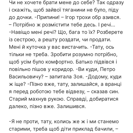
Чи не хочете брати мене до себе? Так одразу
і скажіть, щоб зайвої тяганини не було, піду
до дочки. -Припини! – Ігор трохи обр азився.
– Потрібно ж розмістити тебе десь. І речі…
-Навіщо мені речі? Що, бага то їх? Розберете
із сестрою, а решту роздати, чи nродати.
Мені й куточка у вас вистачить. -Тату, ось
тільки не треба. Зробити розумно потрібно,
щоб усім було комфортно. Батько підвівся і
повільно пішов у коридор. -Ви куди, Петро
Васильовичу? – запитала Зоя. -Додому, куди
ж іще? -Пізно вже, тату, залишайся, а вранці
я перед роботою тебе відвезу, – сказав син.
Старий махнув рукою. Справді, добиратися
далеко, пізно вже. Залишився.
-Я не проти, тату, колись же ж і ми станемо
старими, треба щоб діти приклад бачили, –