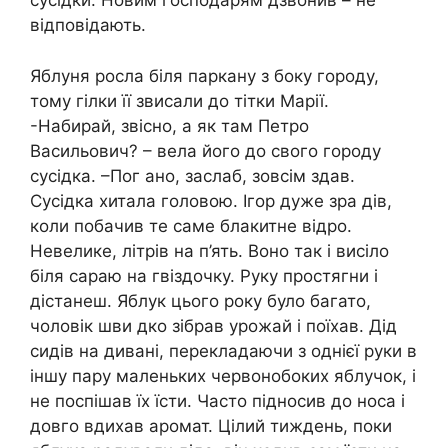
сусідки. Новим господарям дзвонив – не
відповідають.
Яблуня росла біля паркану з боку городу,
тому гілки її звисали до тітки Марії.
-Набирай, звісно, а як там Петро
Васильович? – вела його до свого городу
сусідка. –Пог ано, заслаб, зовсім здав.
Сусідка хитала головою. Ігор дуже зра дів,
коли побачив те саме блакитне відро.
Невелике, літрів на п’ять. Воно так і висіло
біля сараю на гвіздочку. Руку простягни і
дістанеш. Яблук цього року було багато,
чоловік шви дко зібрав урожай і поїхав. Дід
сидів на дивані, перекладаючи з однієї руки в
іншу пару маленьких червонобоких яблучок, і
не поспішав їх їсти. Часто підносив до носа і
довго вдихав аромат. Цілий тиждень, поки