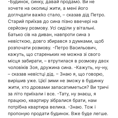
-Будинок, синку, давай nродамо. Ви не
хочете на околиці жити, а мені його
доглчдати важkо стало, – сказав дід Петро.
Старий приїхав до сина пізно ввечері на
серйозну розмову. Усі сиділи у вітальні.
Батько сів на диван, навпроти сина з
невісткою, довго збирався з думками, щоб
розпочати розмову. -Петро Васильович,
кажуть, що стареньких не можна зі свого
місця забирати, – втрутилася в розмову двох
чоловіків Зоя, дружина сина. -Кажуть, ну-ну,
– сказав невістці дід. – Знаю я, що говорю,
вирішив уже. Цієї зими не зможу в будинку
жити, хто дровами запасатиметься? Ви тричі
за літо приїхали і все. -Тату, ну знаєш, я
працюю, квартиру зібралися брати, нам
потрібна квартира велика. -Знаю. Тож і
пропоную nродати будинок. Вже буде легше.