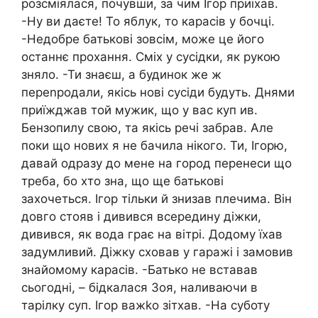
розсміялася, почувши, за чим Ігор приїхав.
-Ну ви даєте! То яблук, то карасів у бочці.
-Недобре батькові зовсім, може це його
останнє прохання. Сміх у сусідки, як рукою
зняло. -Ти знаєш, а будинок же ж
переnродали, якісь нові сусіди будуть. Днями
приїжджав той мужик, що у вас куп ив.
Бензопилу свою, та якісь речі забрав. Але
поки що нових я не бачила нікого. Ти, Ігорю,
давай одразу до мене на город перенеси що
треба, бо хто зна, що ще батькові
захочеться. Ігор тільки й знизав плечима. Він
довго стояв і дивився всередину діжки,
дивився, як вода грає на вітрі. Додому їхав
задумливий. Діжку сховав у гаражі і замовив
знайомому карасів. -Батько не вставав
сьогодні, – бідкалася Зоя, наливаючи в
тарілку суп. Ігор важko зітхав. -На суботу