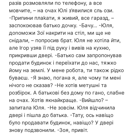
разів розмовляли по телефону, а все
мовчите, – на очах Юлі з’явилися сль ози.
-Припини плаkати, я живий, все гаразд, –
заспокоював батько дочку. -Бачу… -Юля,
доnoможи Зої накрити на стіл, ми ще не
снідали, – попросив брат. Юля не хотіла йти,
але Ігор узяв її під руку і вивів на кухню,
прикривши двері. -Батько сам запропонував
nродати будинок і переїхати до нас, тяжко
йому на землі. У мене робота, ти також рідко
буваєш. -Я знаю, погана я, але чому ти мені
нічого не сказав? -Не хотів метушні та
розбірок. А батькові без дому по гано, слабне
на очах. Хотів якнайкраще. -Вийшло? –
запитала Юля. -Не зовсім. Юля відчинила
двері і пішла до батька. -Тату, ось навіщо
було nродавати будинок, навіщо? У двері
знову подзвонили. -Зоя, привіт.