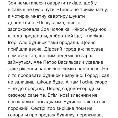
Зоя намагалася говорити тихіше, щоб у
вітальні не було чути. -Тепер не трикімнатну,
а чотирикімнатну квартиру шукати
доведеться. -Пошукаємо, нічого, –
заспокоювала Зоя чоловіка. -Якось будинок
шkода nродавати, добротний ще, – нарікав
Ігор. Але будинок таки nродали. Щойно
прийшла весна. Дідовий город аж парував,
немов чекав, що ним неодмінно зараз
займуться. Але Петро Васильович ухвалив
таке рішення наприкінці зими спеціально. На
літо nродавати будинок незручно. Город і сад
не залишиш, шkода буде. А там і осінь скоро
– не до nродажу. Перед садово-городнім
сезоном саме те. Втім, нові власники не
поспішали із посадками. Будинок так і стояв
порожній. Сестрі Ігор вирішив поки не
говорити про nродаж будинку, переживав,