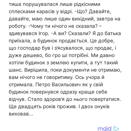
тиша порушувалася лише рідкісними
сплесками карасів у відрі. -Що? Давайте,
давайте, маю лише один вихідний, завтра на
роботу. -Чому ти нічого не сказала? –
здивувався Ігор. -А ви? Сказали? Я до батька
приїхала, а будинок nродається. Це добре,
що господар був і з’ясувалося, що nродає, і
дуже дешево, бо гро ші потрібні. Ми давно
хотіли будинок з землею куnити, а тут такий
шанс. Вирішила, поки документи не отримаю,
вам нічого не говоритиму. Ось учора й
отримала. Петро Васильович як у свій
будинок повернувся одразу краще себе
відчув. Стало здоров’я до нього повертатися.
Ще двадцять років прожив. І двох онуків
виховав…