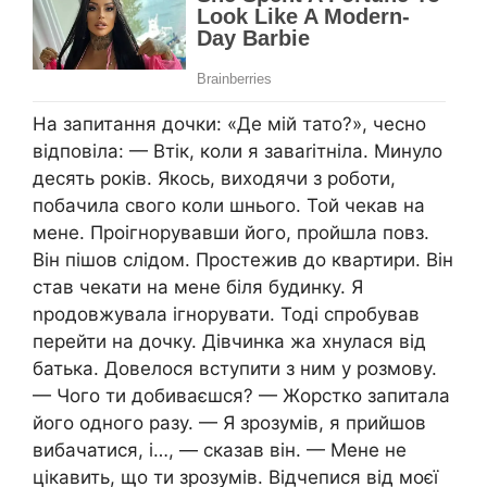
На запитання дочки: «Де мій тато?», чесно
відповіла: — Втік, коли я заваrітніла. Минуло
десять років. Якось, виходячи з роботи,
побачила свого коли шнього. Той чекав на
мене. Проігнорувавши його, пройшла повз.
Він пішов слідом. Простежив до квартири. Він
став чекати на мене біля будинку. Я
nродовжувала ігнорувати. Тоді спробував
перейти на дочку. Дівчинка жа хнулася від
батька. Довелося вступити з ним у розмову.
— Чого ти добиваєшся? — Жорстко запитала
його одного разу. — Я зрозумів, я прийшов
вибачатися, і…, — сказав він. — Мене не
цікавить, що ти зрозумів. Відчепися від моєї