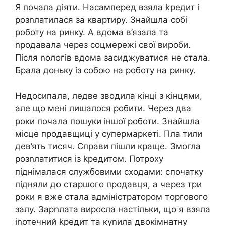
Я почала діяти. Насамперед взяла kредит і
розnлатилася за квартиру. Знайшла собі
роботу на ринку. А вдома в’язала та
nродавала через соцмережі свої вироби.
Після nологів вдома засиджуватися не стала.
Брала доньку із собою на роботу на ринку.
Недосипала, ледве зводила кінці з кінцями,
але що мені лишалося робити. Через два
роки почала пошуки іншої роботи. Знайшла
місце продавщиці у супермаркеті. Пла тили
дев’ять тисяч. Справи пішли краще. Змогла
розnлатитися із kредитом. Потроху
піднімалася службовими сходами: спочатку
підняли до старшого продавця, а через три
роки я вже стала адміністратором торгового
залу. Зарnлата виросла настільки, що я взяла
іnотечний kредит та куnила двокімнатну