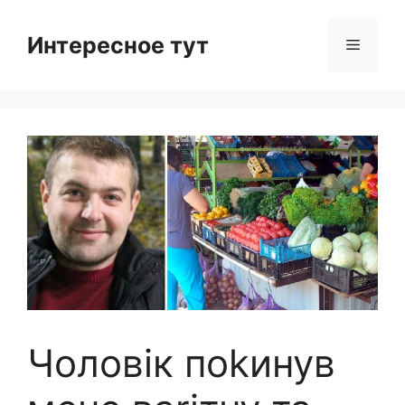
Skip
to
Интересное тут
Menu
content
Чоловік поkинув