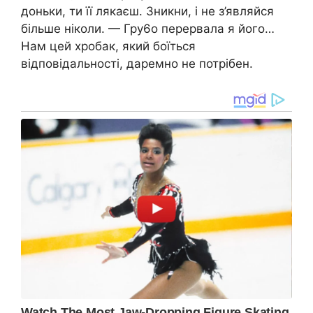
доньки, ти її лякаєш. Зникни, і не з’являйся
більше ніколи. — Гру6о перервала я його…
Нам цей хробак, який боїться
відповідальності, даремно не потрібен.