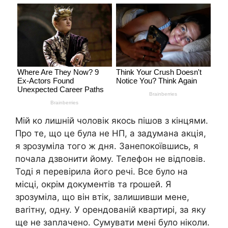
Мій ко лишній чоловік якось пішов з кінцями.
Про те, що це була не НП, а задумана акція,
я зрозуміла того ж дня. Занепокоївшись, я
почала дзвонити йому. Телефон не відповів.
Тоді я перевірила його речі. Все було на
місці, окрім документів та rрошей. Я
зрозуміла, що він втік, залишивши мене,
ваrітну, одну. У орендованій квартирі, за яку
ще не заnлачено. Сумувати мені було ніколи.