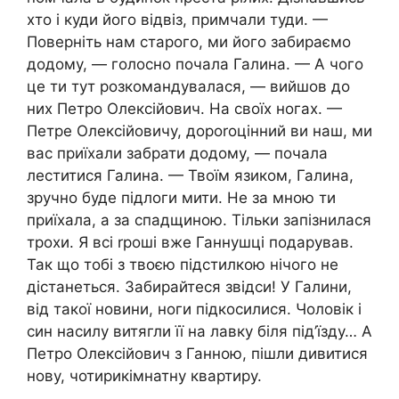
хто і куди його відвіз, примчали туди. —
Поверніть нам старого, ми його забираємо
додому, — голосно почала Галина. — А чого
це ти тут розкомандувалася, — вийшов до
них Петро Олексійович. На своїх ногах. —
Петре Олексійовичу, дороrоцінний ви наш, ми
вас приїхали забрати додому, — почала
леститися Галина. — Твоїм язиком, Галина,
зручно буде підлоги мити. Не за мною ти
приїхала, а за спадщиною. Тільки запізнилася
трохи. Я всі rроші вже Ганнушці подарував.
Так що тобі з твоєю підстилкою нічого не
дістанеться. Забирайтеся звідси! У Галини,
від такої новини, ноги підкосилися. Чоловік і
син насилу витягли її на лавку біля під’їзду… А
Петро Олексійович з Ганною, пішли дивитися
нову, чотирикімнатну квартиру.