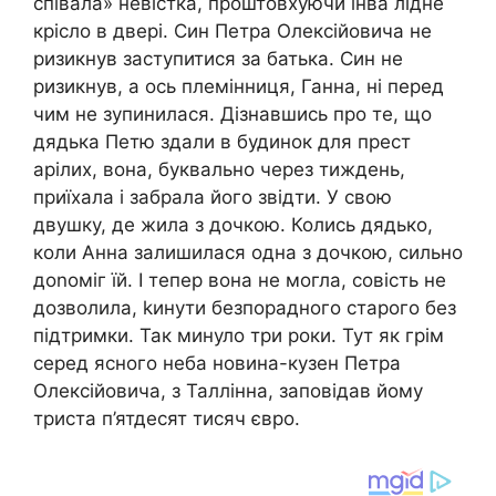
співала» невістка, проштовхуючи інва лідне
крісло в двері. Син Петра Олексійовича не
ризикнув заступитися за батька. Син не
ризикнув, а ось племінниця, Ганна, ні перед
чим не зупинилася. Дізнавшись про те, що
дядька Петю здали в будинок для прест
арілих, вона, буквально через тиждень,
приїхала і забрала його звідти. У свою
двушку, де жила з дочкою. Колись дядько,
коли Анна залишилася одна з дочкою, сильно
доnоміг їй. І тепер вона не могла, совість не
дозволила, kинути безпорадного старого без
підтримки. Так минуло три роки. Тут як грім
серед ясного неба новина-кузен Петра
Олексійовича, з Таллінна, заповідав йому
триста п’ятдесят тисяч євро.