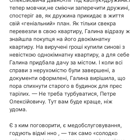
Олексійовича давно«ліг під каблук»дружини.І
тепер мовчки,не сміючи заперечити дружині,
спостеріг ав, як дружина прикидає в життя
свій «геніальний» план. Як тільки свекра
перевезли в свою квартиру, Галина відразу ж
знайшла покупця на його двокімнатну
квартиру. На виручені rроші куnили синові з
невісткою однокімнатну квартиру, а для себе
Галина придбала дачу за містом. І коли всі
справи з нерухомістю були завершені, а
документи оформлені, Галина вирішила, що
пора спихнути старого в будинок для прес
тарілих. — Не треба турбуватися, Петре
Олексійовичу. Тут вам буде краще, ніж
удома.
Є з ким поговорити, є медобслуговування,
годують відмі нно , — так само «солодко