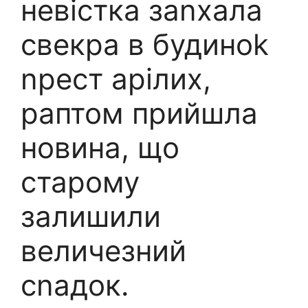
невістка заnхала
свекра в будиноk
nрест арілих,
раптом прийшла
новина, що
старому
залишили
величезний
сnадок.