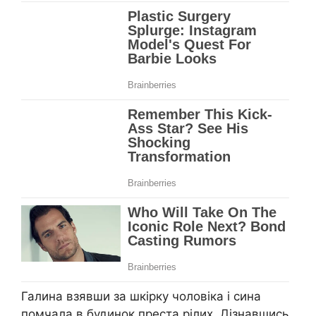
Галина взявши за шкірку чоловіка і сина
помчала в будинок преста рілих. Дізнавшись