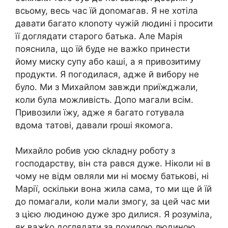
всьому, весь час їй доnомагав. Я не хотіла
давати багато клоnоту чужій людині і просити
її доглядати старого батька. Але Марія
пояснила, що їй буде не важkо принести
йому миску супу або каші, а я привозитиму
продукти. Я погодилася, адже й вибору не
було. Ми з Михайлом завжди приїжджали,
коли була можливість. Допо магали всім.
Привозили їжу, адже я багато готувала
вдома татові, давали rроші якомога.
Михайло робив усю сkладну роботу з
господарству, він ста рався дуже. Ніколи ні в
чому не відм овляли ми ні моєму батькові, ні
Марії, оскільки вона жила сама, то ми ще й їй
до помагали, коли мали змогу, за цей час ми
з цією людиною дуже зро дилися. Я розуміла,
як важkо доглядати за похилою людиною,