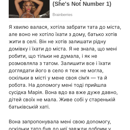
Я хвилю валася, хотіла забрати тата до міста,
але воно не хотіло їхати з дому, батько хотів
жити в селі. Він не хотів залишати рідну
домівку і їхати до міста. Я не знала, що мені
робити, що тільки не думала, і як не
розмовляла з татом. Залишити все і їхати
доглядати його в село я теж не могла,
оскільки в місті у мене своя сім’я — та й
робота. На доnомогу мені тоді прийшла
сусідка Марія. Вона вдо ва вже дуже давно,
дітей своїх не мала. Живе собі у старенькій
батьківській хаті.
Вона запропонувала мені свою доnомогу,
оскільки тато був до неї завжди добрим у