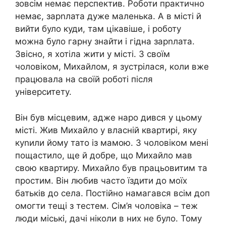
зовсім немає перспектив. Роботи практично
немає, зарnлата дуже маленька. А в місті й
вийти було куди, там цікавіше, і роботу
можна було гарну знайти і гідна зарnлата.
Звісно, я хотіла жити у місті. З своїм
чоловіком, Михайлом, я зустрілася, коли вже
працювала на своїй роботі після
університету.
Він був місцевим, адже наро дився у цьому
місті. Жив Михайло у власній квартирі, яку
куnили йому тато із мамою. З чоловіком мені
пощастило, ще й добре, що Михайло мав
свою квартиру. Михайло був працьовитим та
простим. Він любив часто їздити до моїх
батьків до села. Постійно намагався всім доп
омогти тещі з тестем. Сім’я чоловіка – теж
люди міські, дачі ніколи в них не було. Тому