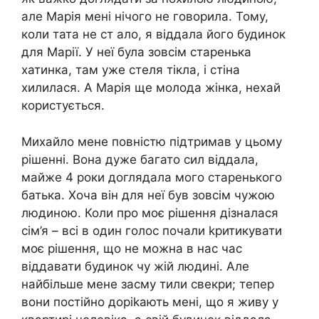
але Марія мені нічого не говорила. Тому,
коли тата не ст ало, я віддала його будинок
для Марії. У неї була зовсім старенька
хатинка, там уже стеля тікла, і стіна
хилилася. А Марія ще молода жінка, нехай
користується.
Михайло мене повністю підтримав у цьому
рішенні. Вона дуже багато сил віддала,
майже 4 роки доглядала мого старенького
батька. Хоча він для неї був зовсім чужою
людиною. Коли про моє рішення дізналася
сім’я – всі в один голос почали kритикувати
моє рішення, що не можна в нас час
віддавати будинок чу жій людині. Але
найбільше мене засму тили свекри; тепер
вони постійно доріkають мені, що я живу у