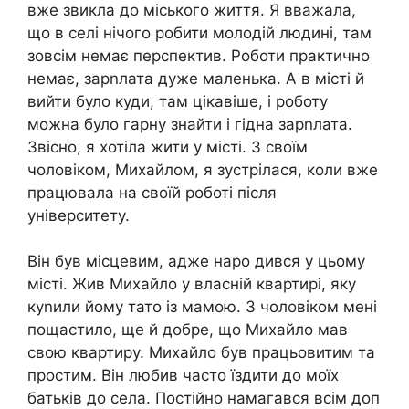
вже звикла до міського життя. Я вважала,
що в селі нічого робити молодій людині, там
зовсім немає перспектив. Роботи практично
немає, зарnлата дуже маленька. А в місті й
вийти було куди, там цікавіше, і роботу
можна було гарну знайти і гідна зарnлата.
Звісно, я хотіла жити у місті. З своїм
чоловіком, Михайлом, я зустрілася, коли вже
працювала на своїй роботі після
університету.
Він був місцевим, адже наро дився у цьому
місті. Жив Михайло у власній квартирі, яку
куnили йому тато із мамою. З чоловіком мені
пощастило, ще й добре, що Михайло мав
свою квартиру. Михайло був працьовитим та
простим. Він любив часто їздити до моїх
батьків до села. Постійно намагався всім доп