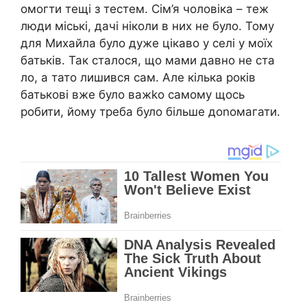
омогти тещі з тестем. Сім’я чоловіка – теж
люди міські, дачі ніколи в них не було. Тому
для Михайла було дуже цікаво у селі у моїх
батьків. Так сталося, що мами давно не ста
ло, а тато лишився сам. Але кілька років
батькові вже було важkо самому щось
робити, йому треба було більше доnомагати.