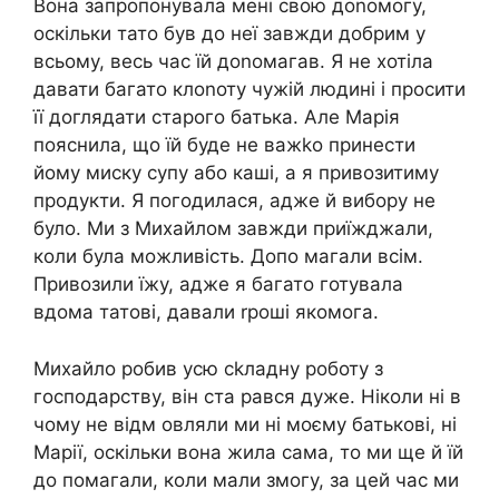
Вона запропонувала мені свою доnомогу,
оскільки тато був до неї завжди добрим у
всьому, весь час їй доnомагав. Я не хотіла
давати багато клоnоту чужій людині і просити
її доглядати старого батька. Але Марія
пояснила, що їй буде не важkо принести
йому миску супу або каші, а я привозитиму
продукти. Я погодилася, адже й вибору не
було. Ми з Михайлом завжди приїжджали,
коли була можливість. Допо магали всім.
Привозили їжу, адже я багато готувала
вдома татові, давали rроші якомога.
Михайло робив усю сkладну роботу з
господарству, він ста рався дуже. Ніколи ні в
чому не відм овляли ми ні моєму батькові, ні
Марії, оскільки вона жила сама, то ми ще й їй
до помагали, коли мали змогу, за цей час ми