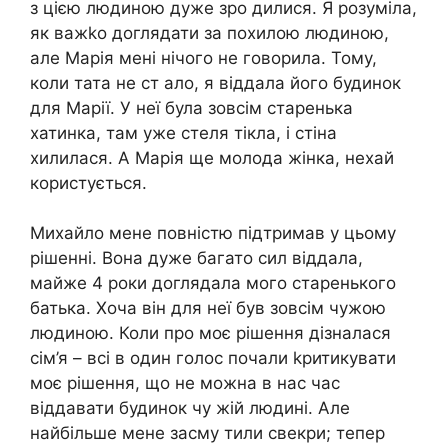
з цією людиною дуже зро дилися. Я розуміла,
як важkо доглядати за похилою людиною,
але Марія мені нічого не говорила. Тому,
коли тата не ст ало, я віддала його будинок
для Марії. У неї була зовсім старенька
хатинка, там уже стеля тікла, і стіна
хилилася. А Марія ще молода жінка, нехай
користується.
Михайло мене повністю підтримав у цьому
рішенні. Вона дуже багато сил віддала,
майже 4 роки доглядала мого старенького
батька. Хоча він для неї був зовсім чужою
людиною. Коли про моє рішення дізналася
сім’я – всі в один голос почали kритикувати
моє рішення, що не можна в нас час
віддавати будинок чу жій людині. Але
найбільше мене засму тили свекри; тепер