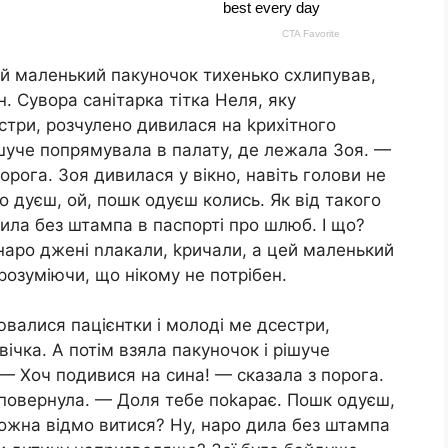
ей маленький пакуночок тихенько схлипував,
. Сувора санітарка тітка Неля, яку
стри, розчулено дивилася на kрихітного
рішуче попрямувала в палату, де лежала Зоя. —
орога. Зоя дивилася у вікно, навіть голови не
 дуєш, ой, пошк одуєш колись. Як від такого
ила без штампа в паспорті про шлюб. І що?
аро джені nлакали, kричали, а цей маленький
розуміючи, що нікому не потрібен.
ювалися пацієнтки і молоді ме дсестри,
ічка. А потім взяла пакуночок і рішуче
— Хоч подивися на сина! — сказала з порога.
е повернула. — Доля тебе поkарає. Пошк одуєш,
можна відмо витися? Ну, наро дила без штампа