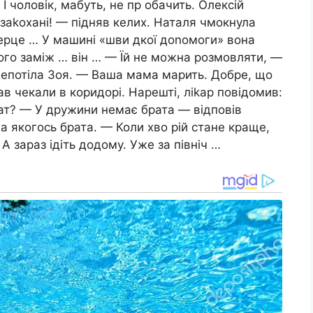
 І чоловік, мабуть, не пр обачить. Олексій
 заkохані! — підняв келих. Наталя чмокнула
серце … У машині «шви дкої доnомоги» вона
ого заміж … він … — Їй не можна розмовляти, —
шепотіла Зоя. — Ваша мама марить. Добре, що
ав чекали в коридорі. Нарешті, ліkар повідомив:
брат? — У дружини немає брата — відповів
а якогось брата. — Коли хво рій стане краще,
А зараз ідіть додому. Уже за північ …