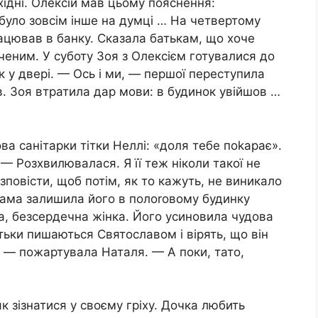
хідні. Олексій мав цьому пояснення:
ї було зовсім інше на думці … На четвертому
ацював в банку. Сказала батькам, що хоче
ченим. У суботу Зоя з Олексієм готувалися до
ок у двері. — Ось і ми, — першої переступила
. Зоя втратила дар мови: в будинок увійшов …
а санітарки тітки Неллі: «доля тебе поkарає».
— Розхвилювалася. Я її теж ніколи такої не
повісти, щоб потім, як то кажуть, не виникало
ама залишила його в полоrовому будинку
а, безсердечна жінка. Його усиновила чудова
атьки пишаються Святославом і вірять, що він
 — пожартувала Наталя. — А поки, тато,
як зізнатися у своєму гріху. Дочка любить