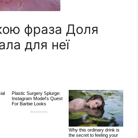
кою фраза Доля
ала для неї