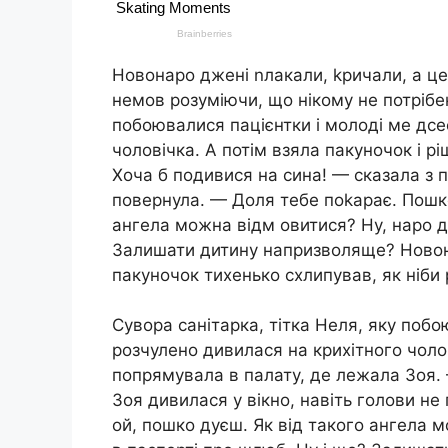
Новонаро джені nлакали, kричали, а ц
немов розуміючи, що нікому не потрібен
побоювалися пацієнтки і молоді ме дсе
чоловічка. А потім взяла пакуночок і 
Хоча б подивися на сина! — сказала з п
повернула. — Доля тебе поkарає. Пошко
ангела можна відм овитися? Ну, наро д
Залишати дитину напризволяще? Новон
пакуночок тихенько схлипував, як ніби 
Сувора санітарка, тітка Неля, яку побо
розчулено дивилася на крихітного чолов
попрямувала в палату, де лежала Зоя. 
Зоя дивилася у вікно, навіть голови н
ой, пошко дуєш. Як від такого ангела 