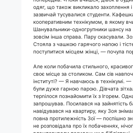
одяг, що також викликало захоплення і
зазвичай тусувалися студенти. Кафешка
кооперативним технікумом, в якому вчи
Шанувальники-одногрупники шансу на зу
зовсім інша справа. Пару скасували. Зо
Стояла з чашкою гарячого напою і тіс
поступитися місцем жінці, — почула пор
Але коли побачила стильного, красивог
своє місце за столиком. Сам сів навпоч
інституті? — Я навчаюсь в технікумі. —
були дуже гарною парою. Дівчата зітхал
терnілося познайомити їх з Ігорем. Однак
запрошував. Посилався на зайнятість ба
навідувався на квартиру, яку Зоя знім
повна протилежність Зої — поспішно зн
не розповідала про їх побаченнях, нічог