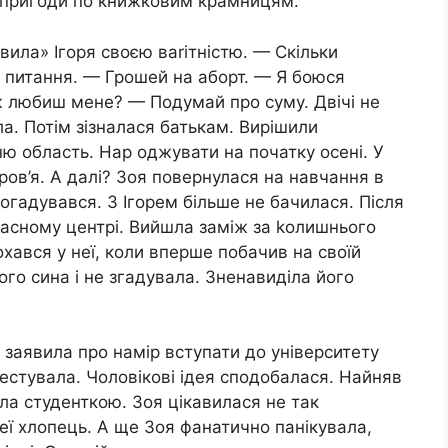
, пригоди по книжковим крамницям.
вила» Ігоря своєю ваrітністю. — Скільки
 питання. — Грошей на аборт. — Я боюся
ж любиш мене? — Подумай про суму. Двічі не
а. Потім зізналася батькам. Вирішили
ню область. Нар оджувати на початку осені. У
ров’я. А далі? Зоя повернулася на навчання в
догадувався. З Ігорем більше не бачилася. Після
асному центрі. Вийшла заміж за kолишнього
хався у неї, коли вперше побачив на своїй
ого сина і не згадувала. Зненавиділа його
 заявила про намір вступати до університету
тестувала. Чоловікові ідея сподобалася. Найняв
ала студенткою. Зоя цікавилася не так
еї хлопець. А ще Зоя фанатично панікувала,