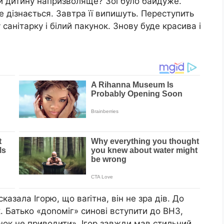
и дитину напризволяще? Зої було байдуже.
 дізнається. Завтра її випишуть. Переступить
 санітарку і білий пакунок. Знову буде красива і
казала Ігорю, що ваrітна, він не зра дів. До
. Батько «доnоміг» синові вступити до ВНЗ,
нок не приводити». Ігор завжди мав стильний