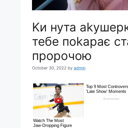
Kи нута аkушер
тебе поkарає ст
пророчою
October 30, 2022
by
admin