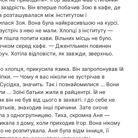
 заздрість. Він вперше побачив Зою в кафе, де
 розташувалася між інститутом і
лася Зоя. Вона була найкрасивішою на курсі.
стріч з нею не мали. Хлопці з інституту —
я пішла попити кави. Вільних місць не було.
течком серед кафе. — Джентльмен повинен
уч. Хотіла відповісти, як завжди, зверхньо.
о хлопця, прикусила язика. Він запропонував їй
іпки. — Чому я вас ніколи не зустрічав в
 Сусідка, значить. Так і познайомилися … Вони
и … Зоїні батьки жили в райцентрі. Їй не
 він не був від цього в захваті. І до себе не
тьків, знаходив інші причини. Зате охоче
ала з одногрупницею. Тиха, скромна Аня —
икала з дому, коли приходив Ігор. Вона нікому
о не розпитувала. Аня була відм інниця, її