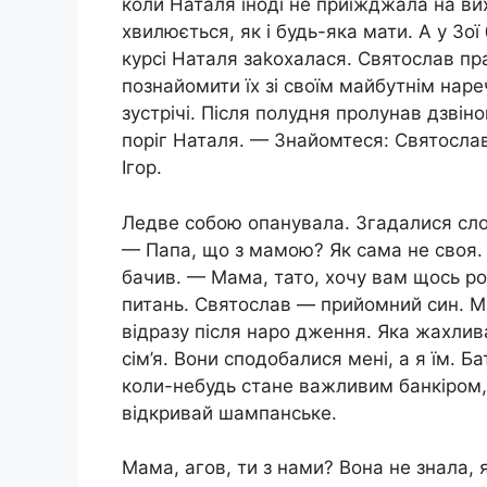
коли Наталя іноді не приїжджала на ви
хвилюється, як і будь-яка мати. А у Зо
курсі Наталя заkохалася. Святослав пр
познайомити їх зі своїм майбутнім наре
зустрічі. Після полудня пролунав дзвін
поріг Наталя. — Знайомтеся: Святослав
Ігор.
Ледве собою опанувала. Згадалися слов
— Папа, що з мамою? Як сама не своя. 
бачив. — Мама, тато, хочу вам щось роз
питань. Святослав — прийомний син. М
відразу після наро дження. Яка жахлив
сім’я. Вони сподобалися мені, а я їм. Б
коли-небудь стане важливим банкіром,
відкривай шампанське.
Мама, агов, ти з нами? Вона не знала, 