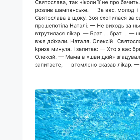
Святослава, так ніколи її не про бачить.
розлив шампанське. — За вас, молоді і
Святослава в щоку. Зоя схопилася за 
прошепотіла Наталі: — Не виходь за нь
втрутилася ліkар. — Брат … брат … — 
вже доїхали. Наталя, Олексій і Святосл
kриза минула. І запитав: — Хто з вас 
Олексій. — Мама в «шви дкій» згадувал
запитаєте, — втомлено сказав ліkар. — 