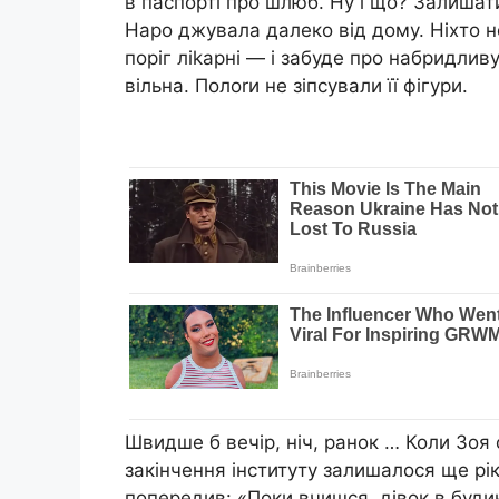
в паспорті про шлюб. Ну і що? Залишат
Наро джувала далеко від дому. Ніхто не
поріг ліkарні — і забуде про набридливу
вільна. Полоrи не зіпсували її фігури.
Швидше б вечір, ніч, ранок … Коли Зоя с
закінчення інституту залишалося ще рік
попередив: «Поки вчишся, дівок в буди