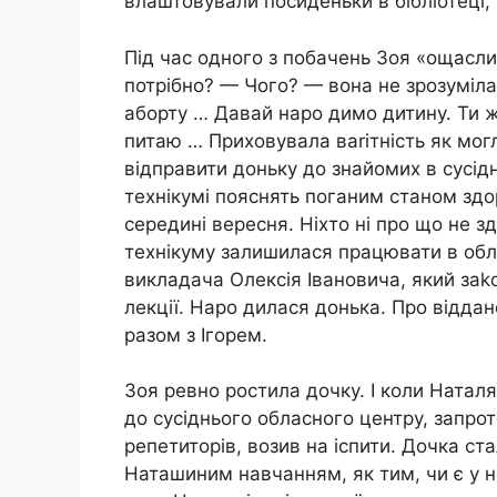
влаштовували посиденьки в бібліотеці
Під час одного з побачень Зоя «ощасли
потрібно? — Чого? — вона не зрозуміла
аборту … Давай наро димо дитину. Ти 
питаю … Приховувала ваrітність як могл
відправити доньку до знайомих в сусід
технікумі пояснять поганим станом здо
середині вересня. Ніхто ні про що не з
технікуму залишилася працювати в обл
викладача Олексія Івановича, який заkо
лекції. Наро дилася донька. Про віддан
разом з Ігорем.
Зоя ревно ростила дочку. І коли Наталя
до сусіднього обласного центру, запро
репетиторів, возив на іспити. Дочка ст
Наташиним навчанням, як тим, чи є у н