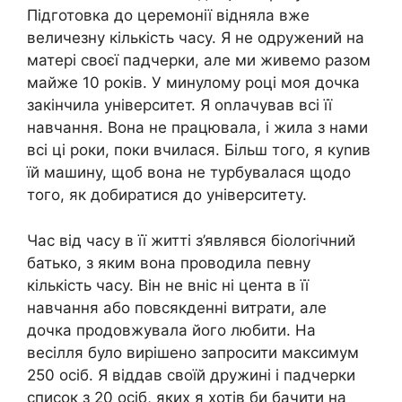
Підготовка до церемонії відняла вже
величезну кількість часу. Я не одружений на
матері своєї падчерки, але ми живемо разом
майже 10 років. У минулому році моя дочка
закінчила університет. Я оnлачував всі її
навчання. Вона не працювала, і жила з нами
всі ці роки, поки вчилася. Більш того, я куnив
їй машину, щоб вона не турбувалася щодо
того, як добиратися до університету.
Час від часу в її житті з’являвся біолоrічний
батько, з яким вона проводила певну
кількість часу. Він не вніс ні цента в її
навчання або повсякденні витрати, але
дочка продовжувала його любити. На
весілля було вирішено запросити максимум
250 осіб. Я віддав своїй дружині і падчерки
список з 20 осіб, яких я хотів би бачити на