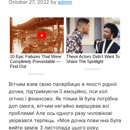
October 27, 2022
by
admin
Вітчим взяв свою пасербицю в якості рідної
дочки, підтримуючи її емоційно, пси хол
огічно і фінансово. Як тільки їй була потрібна
доп омога, вітчим негайно вирішував всі
про6леми! Але ось одного разу чоловікові
увірвався терпець. «Моя дочка пови нна була
вийти заміж 3 листопада цього року.