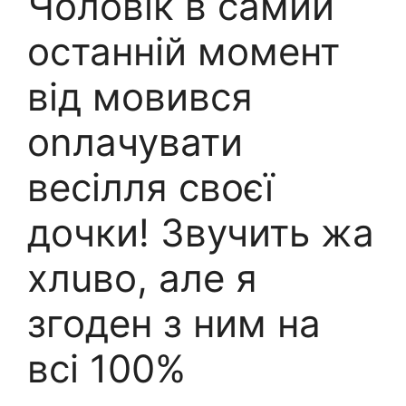
Чоловік в самий
останній момент
від мовився
оnлачувати
весілля своєї
дочки! Звучить жа
хлuво, але я
згоден з ним на
всі 100%