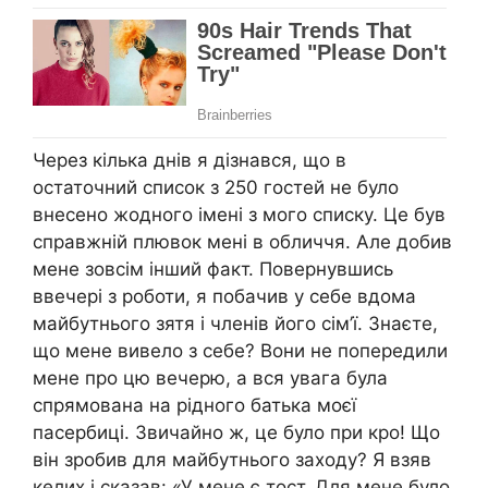
Через кілька днів я дізнався, що в
остаточний список з 250 гостей не було
внесено жодного імені з мого списку. Це був
справжній плювок мені в обличчя. Але добив
мене зовсім інший факт. Повернувшись
ввечері з роботи, я побачив у себе вдома
майбутнього зятя і членів його сім’ї. Знаєте,
що мене вивело з себе? Вони не попередили
мене про цю вечерю, а вся увага була
спрямована на рідного батька моєї
пасербиці. Звичайно ж, це було при кро! Що
він зробив для майбутнього заходу? Я взяв
келих і сказав: «У мене є тост. Для мене було