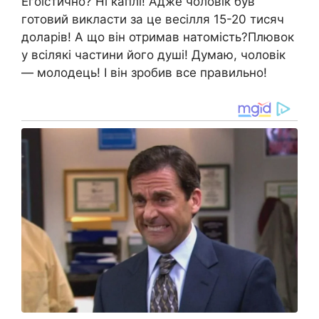
Егоїстично? Ні каплі! Адже чоловік був
готовий викласти за це весілля 15-20 тисяч
доларів! А що він отримав натомість?Плювок
у всілякі частини його душі! Думаю, чоловік
— молодець! І він зробив все правильно!