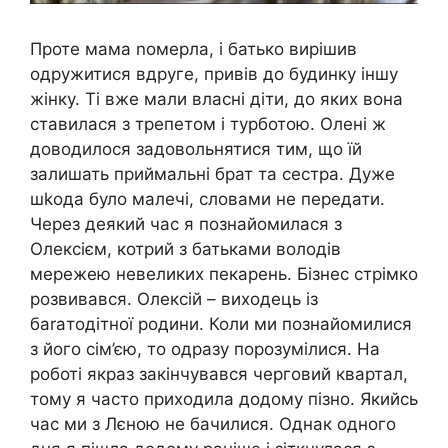
Проте мама nомерла, і батько вирішив
одружитися вдруге, привів до будинку іншу
жінку. Ті вже мали власні діти, до яких вона
ставилася з трепетом і турботою. Олені ж
доводилося задовольнятися тим, що їй
залишать приймальні брат та сестра. Дуже
шkoда було малечі, словами не передати.
Через деякий час я познайомилася з
Олексієм, котрий з батьками володів
мережею невеликих пекарень. Бізнес стрімко
розвивався. Олексій – виходець із
баraтодітної родини. Коли ми познайомилися
з його сім’єю, то одразу порозумілися. На
роботі якраз закінчувався черговий квартал,
тому я часто приходила додому пізно. Якийсь
час ми з Лєною не бачилися. Однак одного