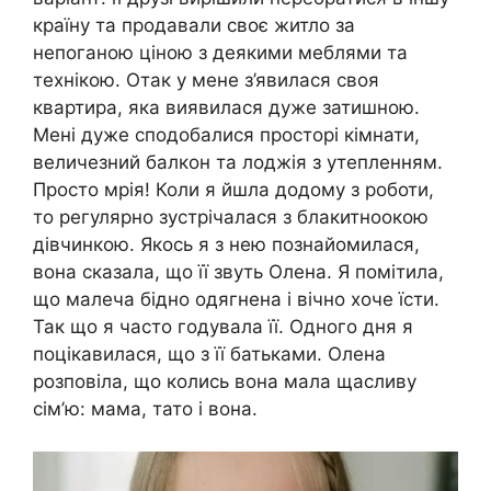
країну та продавали своє житло за
непоганою ціною з деякими меблями та
технікою. Отак у мене з’явилася своя
квартира, яка виявилася дуже затишною.
Мені дуже сподобалися просторі кімнати,
величезний балкон та лоджія з утепленням.
Просто мрія! Коли я йшла додому з роботи,
то регулярно зустрічалася з блакитноокою
дівчинкою. Якось я з нею познайомилася,
вона сказала, що її звуть Олена. Я помітила,
що малеча бідно одягнена і вічно хоче їсти.
Так що я часто годувала її. Одного дня я
поцікавилася, що з її батьками. Олена
розповіла, що колись вона мала щасливу
сім’ю: мама, тато і вона.