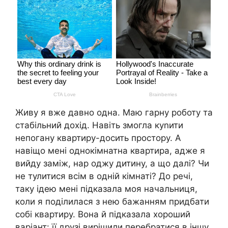
Живу я вже давно одна. Маю гарну роботу та
стабільний дохід. Навіть змогла куnити
непогану квартиру-досить простору. А
навіщо мені однокімнатна квартира, адже я
вийду заміж, нар оджу дитину, а що далі? Чи
не тулитися всім в одній кімнаті? До речі,
таку ідею мені підказала моя начальниця,
коли я поділилася з нею бажанням придбати
собі квартиру. Вона й підказала хороший
варіант: її друзі вирішили перебратися в іншу