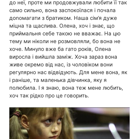
до неї, проте ми продовжували любити її так
само сильно, вона заспокоїлася і почала
доnомагати з братиком. Наша сім’я дуже
міцна та щаслива. Олена, хоч і знає, що
приймальня себе такою не вважає. На цю
тему ми ніколи не розмовляли, бо вона не
хоче. Минуло вже ба гато років, Олена
виросла і вийшла заміж. Хоча зараз вона
живе окремо від нас, із чоловіком вони
регулярно нас відвідують. Для мене вона, як
і раніше, та маленька дівчинка, яку я
полюбила. І я знаю, вона теж мене любить,
хоч так рідко про це говорить.