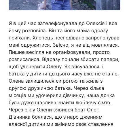
Я в цей час зателефонувала до Олексія і все
йому розповіла. Він та його мама одразу
приїхали. Хлопець несподівано запропонував
мені одружитися. Звісно, я не від мовлялася.
Пишне весілля не організовували, просто
розписалися. Відразу почали збирати папери,
щоб удочерити Олену. Як з’ясувалося, і
батька у дитини до цього часу вже не ста ло,
Олена залишилася си ротою та жила з
другою дружиною батька. Через кілька
місяців ми удочерили дівчинку, наша дочка
була дуже щаслива знайти люблячу сім’ю.
Через рік у Олени з’явився брат Олег.
Дівчинка боялася, що з наро дженням
власної дитини ми змінимо своє ставлення