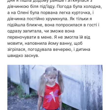
дня я пішла додому раніше і зіткнулася з
дівчинкою біля під’їзду. Погода була холодна,
а на Олені була порвана легка курточка, і
дівчинка постійно хрумкнула. Як тільки я
підійшла ближче, вона попросилася в гості і
одразу запитала, чи зможе вона
переночувати в мене. Я не змогла їй від
мовити, наповнила йому ванну, щоб
зігрілася, погодувала вечерею, і дитина
швидко заснув.