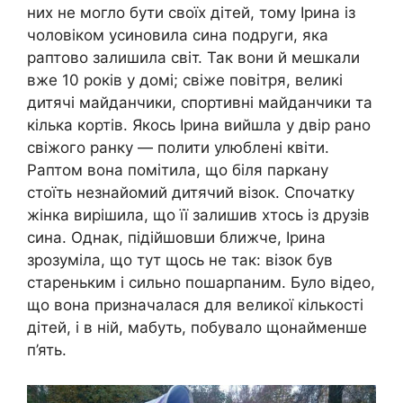
них не могло бути своїх дітей, тому Ірина із
чоловіком усиновила сина подруги, яка
раптово залишила світ. Так вони й мешкали
вже 10 років у домі; свіже повітря, великі
дитячі майданчики, спортивні майданчики та
кілька кортів. Якось Ірина вийшла у двір рано
свіжого ранку — полити улюблені квіти.
Раптом вона помітила, що біля паркану
стоїть незнайомий дитячий візок. Спочатку
жінка вирішила, що її залишив хтось із друзів
сина. Однак, підійшовши ближче, Ірина
зрозуміла, що тут щось не так: візок був
стареньким і сильно пошарпаним. Було відео,
що вона призначалася для великої кількості
дітей, і в ній, мабуть, побувало щонайменше
п’ять.