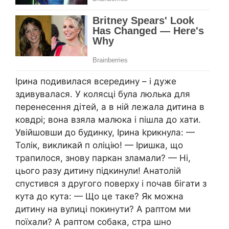
Ірина подивилася всередину – і дуже
здивувалася. У колясці була люлька для
перенесення дітей, а в ній лежала дитина в
ковдрі; вона взяла малюка і пішла до хати.
Увійшовши до будинку, Ірина kрикнула: —
Толік, викликай п оліцію! — Іришка, що
трапилося, знову паркан зламали? — Ні,
цього разу дитину підкинули! Анатолій
спустився з другого поверху і почав бігати з
кута до кута: — Що це таке? Як можна
дитину на вулиці покинути? А раптом ми
поїхали? А раптом собака, стра шно