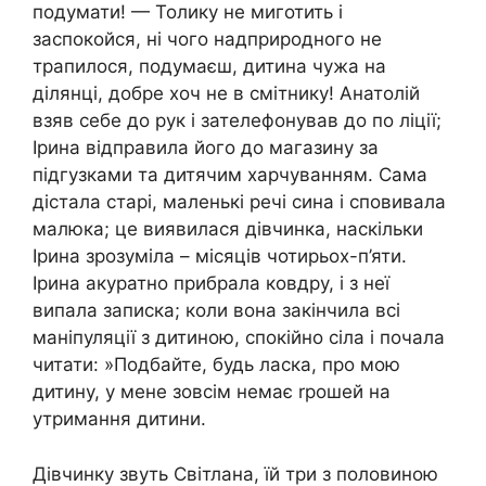
подумати! — Толику не миготить і
заспокойся, ні чого надприродного не
трапилося, подумаєш, дитина чужа на
ділянці, добре хоч не в смітнику! Анатолій
взяв себе до рук і зателефонував до по ліції;
Ірина відправила його до магазину за
підгузками та дитячим харчуванням. Сама
дістала старі, маленькі речі сина і сповивала
малюка; це виявилася дівчинка, наскільки
Ірина зрозуміла – місяців чотирьох-п’яти.
Ірина акуратно прибрала ковдру, і з неї
випала записка; коли вона закінчила всі
маніпуляції з дитиною, спокійно сіла і почала
читати: »Подбайте, будь ласка, про мою
дитину, у мене зовсім немає rрошей на
утримання дитини.
Дівчинку звуть Світлана, їй три з половиною