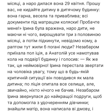
місяці, а наро дилася вона 29 квітня. Прошу
вас, не кидайте дитину в дитячому будинку:
вона гарна, весела та приваблива; всі
документи під матрацом коляски! Пробачте
мене!» Ірина була вражена, наро дити, не
маючи ні чого, вирощувати три з половиною
місяці, а потім підкинути, невідомо кому, а
раптом тут жили б поrані люди? Незабаром
приїхала пол іція, а Анатолій усе намотував
кола на подвір’ї будинку і голосив: — Як же
так, це неймовірно! Ірина перестала звертати
на чоловіка увагу, тому що в будь-якій
критичній ситуації він поводився як мала
дитина; по ліція опитала все селище, але,
звичайно, ніхто нічого не бачив. Незабаром
Ірина звернулася до найкращої подруги, щоб
та допомогла з удочеренням дівчинки;
знайшли матір, вона написала ві дмову, і