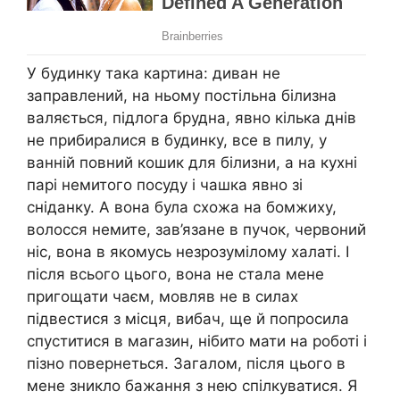
У будинку така картина: диван не
заправлений, на ньому постільна білизна
валяється, підлога брудна, явно кілька днів
не прибиралися в будинку, все в пилу, у
ванній повний кошик для білизни, а на кухні
парі немитого посуду і чашка явно зі
сніданку. А вона була схожа на бомжиху,
волосся немите, зав’язане в пучок, червоний
ніс, вона в якомусь незрозумілому халаті. І
після всього цього, вона не стала мене
пригощати чаєм, мовляв не в силах
підвестися з місця, вибач, ще й попросила
спуститися в магазин, нібито мати на роботі і
пізно повернеться. Загалом, після цього в
мене зникло бажання з нею спілкуватися. Я