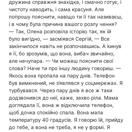
дружина справжня знахідка, і смачно готує, і
чистоту наводить, і сама красуня. Але
попрошу пояснити, навіщо ти її так називаєш,
і в чому була причина вашого розлу чення?
— Так, Олена розповіла історію так, як їй
було вигідно, — засміявся Сергій, — Все
закінчилося навіть не розпочавшись. А kинув
я її, бо зрозумів, що вона, вибач звичайно,
але нечупара. — Чи можеш пояснити свої
слова? Наче ти про іншу людину говориш. —
Якось вона пропала на пару днів. Телефон
був вимкнений, не з’являвся у соцмережах. Я
турбувався. Через пару днів я все ж таки
додзвонився до неї, каже, захво ріла. Мама
доглядала її, вона ж відключила телефон,
щоб дочка спокійно спала. Вона мала
температуру 40 градусів. Я говорю їй, прийду
до тебе, а вона не треба, я не у формі. Я