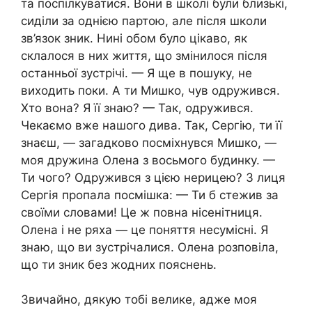
та поспілкуватися. Вони в школі були близькі,
сиділи за однією партою, але після школи
зв’язок зник. Нині обом було цікаво, як
склалося в них життя, що змінилося після
останньої зустрічі. — Я ще в пошуку, не
виходить поки. А ти Мишко, чув одружився.
Хто вона? Я її знаю? — Так, одружився.
Чекаємо вже нашого дива. Так, Сергію, ти її
знаєш, — загадково посміхнувся Мишко, —
моя дружина Олена з восьмого будинку. —
Ти чого? Одружився з цією нерицею? З лиця
Сергія пропала посмішка: — Ти б стежив за
своїми словами! Це ж повна нісенітниця.
Олена і не ряха — це поняття несумісні. Я
знаю, що ви зустрічалися. Олена розповіла,
що ти зник без жодних пояснень.
Звичайно, дякую тобі велике, адже моя