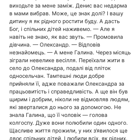
виходьте за мене заміж. Денис вас недарма
в мами вибрав. Може, це знак долі? І вашу
дитину я як рідного ростити буду. А дасть
Бог, і спільних дітей наживемо. — Але я
навіть не знаю, як вас звуть. — Промовила
дівчина. — Олександр. — Відповів
незнайомець. — А мене Галина. Через місяць
зіграли невелике весілля. Переїхали жити в
село до Олександра, подалі від пліток
односельчан. Тамтешні люди добре
прийняли її, адже поважали Олександра за
працьовитість і справедливість. А ще він був
щирим і добрим, ніколи не відмовляв людям,
які зверталися до нього за доnомогою. Не
знала Галина, що її чоловік — голова
колгоспу. Дуже вони полюбили один одного.
Щасливе життя прожили, у них з’явилося ще
двоє спільних дітей. І любили всіх, як рідних.