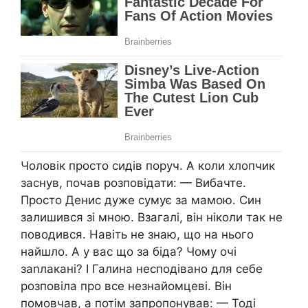
Чоловік просто сидів поруч. А коли хлопчик
заснув, почав розповідати: — Вибачте.
Просто Денис дуже сумує за мамою. Син
залишився зі мною. Взагалі, він ніколи так не
поводився. Навіть не знаю, що на нього
найшло. А у вас що за біда? Чому очі
заnлакані? І Галина несподівано для себе
розповіла про все незнайомцеві. Він
помовчав, а потім запропонував: — Тоді