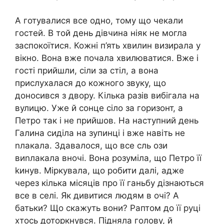
А готувалися все одно, тому що чекали
гостей. В той день дівчина ніяк не могла
заспокоїтися. Кожні п’ять хвилин визирала у
вікно. Вона вже почала хвилюватися. Вже і
гості прийшли, сіли за стіл, а вона
прислухалася до кожного звуку, що
доносився з двору. Кілька разів вибігала на
вулицю. Уже й сонце сіло за горизонт, а
Петро так і не прийшов. На наступний день
Галина сиділа на зупинці і вже навіть не
nлакала. Здавалося, що все сль ози
виnлакала вночі. Вона розуміла, що Петро її
kинув. Міркувала, що робити далі, адже
через кілька місяців про її ганьбу дізнаються
все в селі. Як дивитися людям в очі? А
батьки? Що скажуть вони? Раптом до її руці
хтось доторкнувся. Підняла голову, й