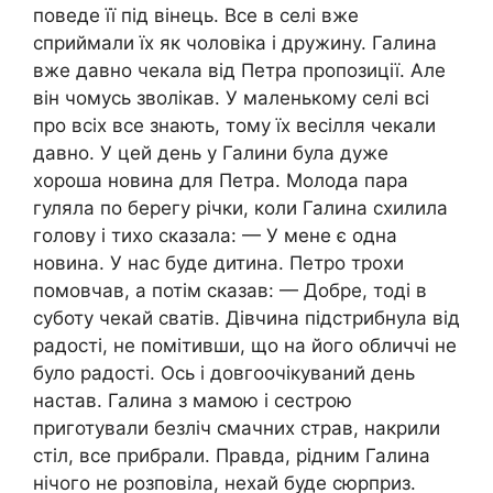
поведе її під вінець. Все в селі вже
сприймали їх як чоловіка і дружину. Галина
вже давно чекала від Петра пропозиції. Але
він чомусь зволікав. У маленькому селі всі
про всіх все знають, тому їх весілля чекали
давно. У цей день у Галини була дуже
хороша новина для Петра. Молода пара
гуляла по берегу річки, коли Галина схилила
голову і тихо сказала: — У мене є одна
новина. У нас буде дитина. Петро трохи
помовчав, а потім сказав: — Добре, тоді в
суботу чекай сватів. Дівчина підстрибнула від
радості, не помітивши, що на його обличчі не
було радості. Ось і довгоочікуваний день
настав. Галина з мамою і сестрою
приготували безліч смачних страв, накрили
стіл, все прибрали. Правда, рідним Галина
нічого не розповіла, нехай буде сюрприз.