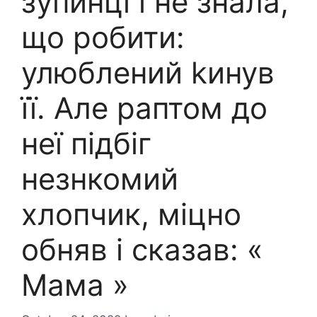
зупинці і не знала,
що робити:
улюблений kинув
її. Але раптом до
неї підбіг
незнкомий
хлопчик, міцно
обняв і сказав: «
Мама »