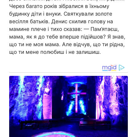
Через баrато років зібралися в їхньому
будинку діти і внуки. Святкували золоте
весілля батьків. Денис схилив голову на
мамине плече і тихо сказав: — Пам’ятаєш,
мама, як я до тебе вперше підійшов? Я знав,
що ти не моя мама. Але відчув, що ти рідна,
що ти мене полюбиш і не залишиш.