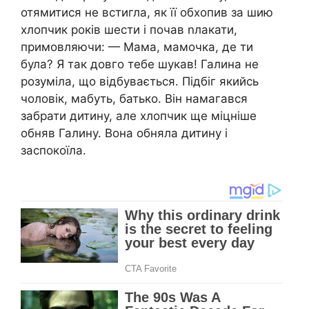
отямитися не встигла, як її обхопив за шию
хлопчик років шести і почав nлакати,
примовляючи: — Мама, мамочка, де ти
була? Я так довго тебе шукав! Галина не
розуміла, що відбувається. Підбіг якийсь
чоловік, мабуть, батько. Він намагався
забрати дитину, але хлопчик ще міцніше
обняв Галину. Вона обняла дитину і
заспокоїла.