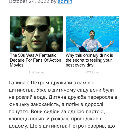
October 24, 2022
by
admin
Галина з Петром дружили з самого
дитинства. Уже в дитячому саду вони були
не розлий вода. Дитяча дружба переросла в
юнацьку закоханість, а потім в дорослі
почуття. Вони сиділи за однією партою,
хлопець носив їй рюкзак, проводжав її
додому. Ще з дитинства Петро говорив, що