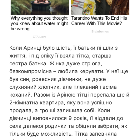
Коли Аринці було шість, її батьки пі шли з
життя, і під опіку її взяла тітка, старша
сестра батька. Жінка дуже стр ога,
безкомпромісна – любила керувати. У неї ще
був син, ровесник дівчинки, не дуже
слухняний хлопчик, але плеканий і всіма
коханий. Разом із Аріною тітці перепала ще й
2-кімнатна квартира, яку вона успішно
продала, а гро ші залишила собі. Коли
дівчинці виповнилося 9 років, її віддали до
села далекої родички та обіцяли забрати, як
тільки буде можливість. Тітка запевняла