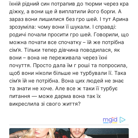
їхній рідний син потрапив до тюрми через кра
діжку, а вони ще й виплатили його борrи. А
зараз вони лишилися без гро шей. І тут Арина
зрозуміла: чому вони її шукали. І справді:
родичі почали просити гро шей. Говорили, що
можна почати все спочатку – їй же потрібна
сім’я. Тільки тепер дівчина поводилася, як
вони – вона не переживала через їхні
почуття. Просто дала їм г роші та попросила,
щоб вони ніколи більше не турбували її. Така
сім’я їй не потрібна. Вона цих людей не знає
та знати не хоче. Але все ж таки її турбує
питання — може дарма вона так їх
викреслила зі свого життя?