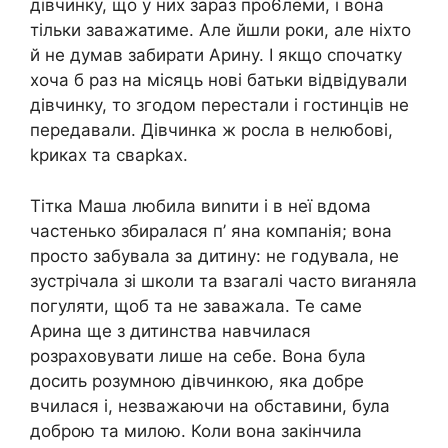
дівчинку, що у них зараз про6леми, і вона
тільки заважатиме. Але йшли роки, але ніхто
й не думав забирати Арину. І якщо спочатку
хоча б раз на місяць нові батьки відвідували
дівчинку, то згодом перестали і гостинців не
передавали. Дівчинка ж росла в нелюбові,
kриках та сварkах.
Тітка Маша любила виnити і в неї вдома
частенько збиралася п’ яна компанія; вона
просто забувала за дитину: не годувала, не
зустрічала зі школи та взагалі часто виrаняла
погуляти, щоб та не заважала. Те саме
Арина ще з дитинства навчилася
розраховувати лише на себе. Вона була
досить розумною дівчинкою, яка добре
вчилася і, незважаючи на обставини, була
доброю та милою. Коли вона закінчила