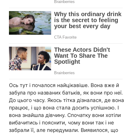
Ось тут і почалося найцікавіше. Вона вже й
забула про названих батьків, як вони про неї.
До цього часу. Якось тітка дізналася, де вона
працює, і що вона стала досить успішною. І
вона знайшла дівчину. Спочатку вони хотіли
вибачитись і пояснити, чому вони так і не
забрали її, але передумали. Виявилося, що