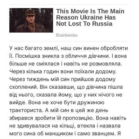
У нас багато землі, наш син винен обробляти
її. Посмішка зникла з обличчя дівчини. І вона
більше не сміялася і навіть не розмовляла.
Через кілька годин вони поїхали додому.
Через тиждень мій син прийшов додому
схоплений. Він сказавши, що дівчина пішла
від нього, сказала йому, що у них нічого не
вийде. Вона не хоче бути дружиною
тракториста. А мій син в цей же день
збирався зробити їй пропозицію. Вона навіть
не здивувалася на кільці, втекла і назвала
мого сина об манщиком і само званцем. Я