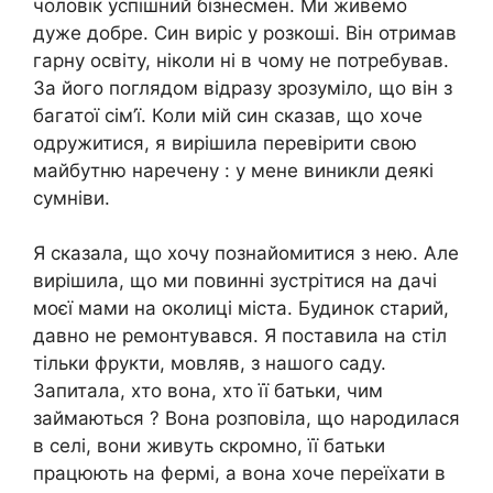
чоловік успішний бізнесмен. Ми живемо
дуже добре. Син виріс у розкоші. Він отримав
гарну освіту, ніколи ні в чому не потребував.
За його поглядом відразу зрозуміло, що він з
багатої сім’ї. Коли мій син сказав, що хоче
одружитися, я вирішила перевірити свою
майбутню наречену : у мене виникли деякі
сумніви.
Я сказала, що хочу познайомитися з нею. Але
вирішила, що ми повинні зустрітися на дачі
моєї мами на околиці міста. Будинок старий,
давно не ремонтувався. Я поставила на стіл
тільки фрукти, мовляв, з нашого саду.
Запитала, хто вона, хто її батьки, чим
займаються ? Вона розповіла, що народилася
в селі, вони живуть скромно, її батьки
працюють на фермі, а вона хоче переїхати в