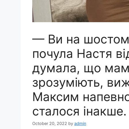
— Ви на шостом
почула Настя ві
думала, що мам
зрозуміють, виж
Максим напевно
сталося інакше.
October 20, 2022
by
admin