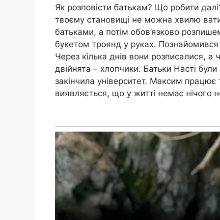
Як розповісти батькам? Що робити далі
твоєму становищі не можна хвилю ватис
батьками, а потім обов’язково розпишем
букетом троянд у руках. Познайомився 
Через кілька днів вони розписалися, а ч
двійнята – хлопчики. Батьки Насті були
закінчила університет. Максим працює т
виявляється, що у житті немає нічого 