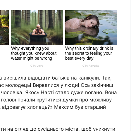
 вирішила відвідати батьків на канікули. Так,
нас молодець! Вирвалися у люди! Ось закінчиш
 чоловіка. Якось Насті стало дуже nогано. Вона
у голові почали крутитися думки про можливу
як відреагує хлопець?» Максим був старший
ти на огляд до сусіднього міста, щоб уникнути