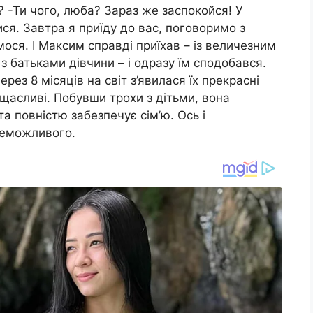
? -Ти чого, люба? Зараз же заспокойся! У
я. Завтра я приїду до вас, поговоримо з
ося. І Максим справді приїхав – із величезним
з батьками дівчини – і одразу їм сподобався.
ерез 8 місяців на світ з’явилася їх прекрасні
 щасливі. Побувши трохи з дітьми, вона
а повністю забезпечує сім’ю. Ось і
неможливого.