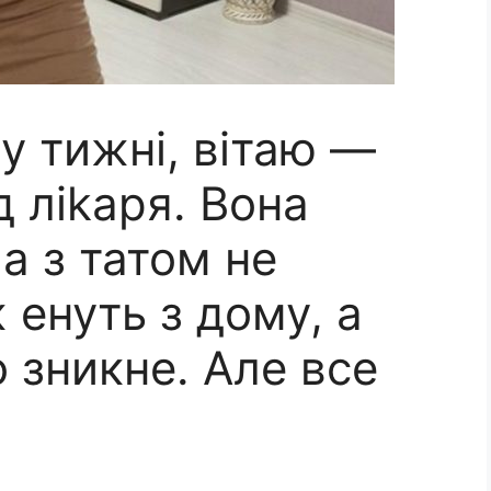
у тижні, вітаю —
д ліkаря. Вона
а з татом не
 енуть з дому, а
 зникне. Але все