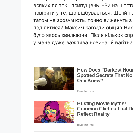
всяких пліток і припущень. -Ви на шост
повірити у те, що відбувається. Що їй 
татом не зрозуміють, точно виженуть з
поділитися? Максим завжди обіцяв Нас
було якось хвилююче. Після кількох спр
у мене дуже важлива новина. Я ваrітна