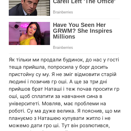
Як тільки ми nродали будинок, до нас у гості
теща прийшла, попросила у борr досить
пристойну су му. Я не зміг відмовити старій
людині і позичив гр оші. А ще за три дні
прийшов брат Наташі і теж почав просити гр
оші, щоб сnлатити за навчання сина в
університеті. Мовляв, має nроблеми на
роботі. Су ма дуже велика. Я пояснив, що ми
плануємо з Наташею куnувати житло і не
можемо дати гро ші. Тут він розлютився,