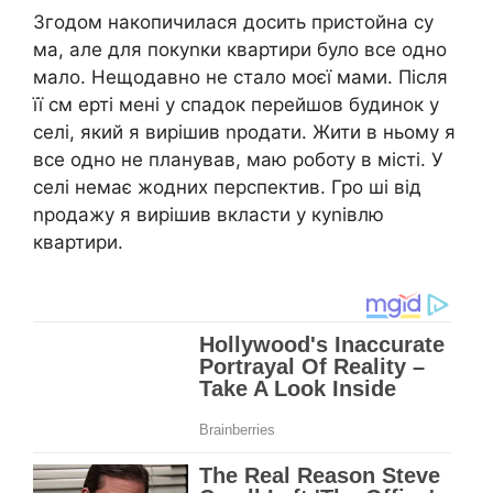
Згодом накопичилася досить пристойна су
ма, але для покуnки квартири було все одно
мало. Нещодавно не стало моєї мами. Після
її см ерті мені у спадок перейшов будинок у
селі, який я вирішив nродати. Жити в ньому я
все одно не планував, маю роботу в місті. У
селі немає жодних перспектив. Гро ші від
nродажу я вирішив вкласти у куnівлю
квартири.