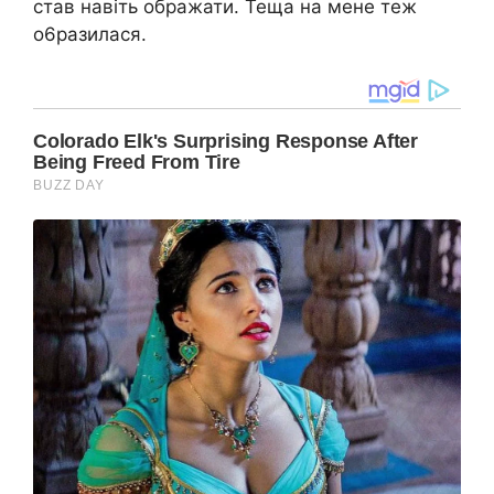
став навіть ображати. Теща на мене теж
о6разилася.