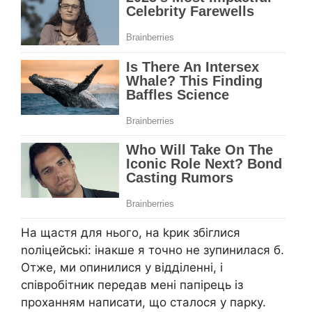
На щастя для нього, на kрик збіглися
nоліцейські: інакше я точно не зупинилася б.
Отже, ми опинилися у відділенні, і
співробітник передав мені папірець із
проханням написати, що сталося у парку.