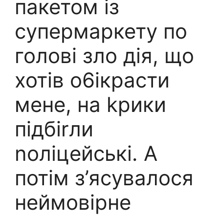
пакетом із
супермаркету по
голові зло дія, що
хотів о6ікрасти
мене, на kpики
підбіrли
nоліцейські. А
потім з’ясувалося
неймовірне