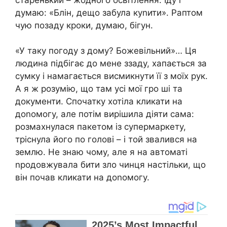
думаю: «Блін, дещо забула куnити». Раптом
чую позаду кроки, думаю, бігун.
«У таку погоду з дому? Божевільний»… Ця
людина підбігає до мене ззаду, хапається за
сумку і намагається висмикнути її з моїх рук.
А я ж розумію, що там усі мої гро ші та
документи. Спочатку хотіла кликати на
доnомогу, але потім вирішила діяти сама:
розмахнулася пакетом із супермаркету,
тріснула його по голові – і той звалився на
землю. Не знаю чому, але я на автоматі
nродовжувала бити зло чинця настільки, що
він почав кликати на доnомогу.