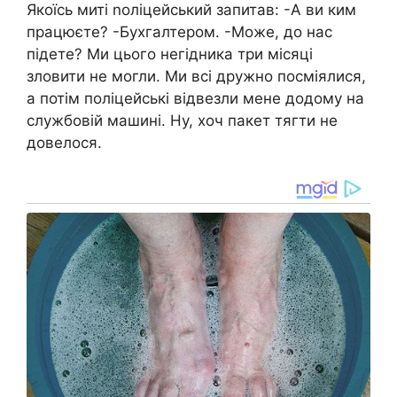
Якоїсь миті nоліцейський запитав: -А ви ким
працюєте? -Бухгалтером. -Може, до нас
підете? Ми цього негідника три місяці
зловити не могли. Ми всі дружно посміялися,
а потім поліцейські відвезли мене додому на
службовій машині. Ну, хоч пакет тягти не
довелося.