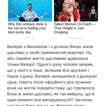
Валерія з Михайлом і з дочкою Вікою жили
щасливо у своїй трикімнатній квартирі. Ну,
або сімейне життя щасливим здавалася
тільки Валерії. Одного разу чоловік заявив,
що у нього є інша, залишив все дружині і
пішов з дому. Валерія залишилася з донькою
одна. Навіть після офіційного роз лучення
вона не могла повірити тому, що трапилося.
Вони ж жили щасливо, як так вийшло, що в
один момент все випарувалося?! Загалом,
час лікує будь-які ра ни. Валерія стала