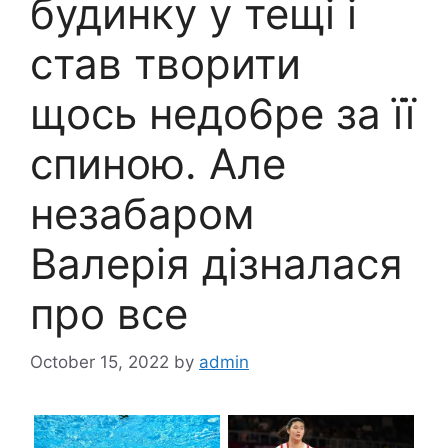
будинку у тещі і
став творити
щось недо6ре за її
спиною. Але
незабаром
Bалерія дізналася
про все
October 15, 2022
by
admin