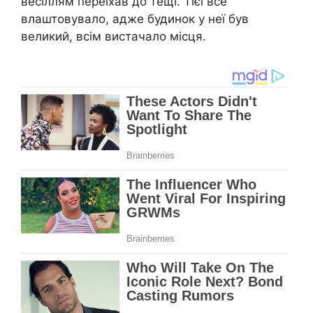
весіллям переїхав до тещі. Тієї все
влаштовувало, адже будинок у неї був
великий, всім вистачало місця.