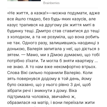
«Не життя, а казка!»—можна подумати, адже
все йшло гладко, без будь-яких казусів, але
казус трапився на другому рік життя миті в
будинку тещі. Дмитро став ставитися до тещі
з холодком, а та не розуміла, що вона робить
не так. Одного разу, залишившись наодинці з
донькою, Валерія запитала у неї, що діється з
зятем. — Мамо, ми з Дімою думаємо, що тобі
потрібно з’їхати. Ти могла б зняти квартиру …
не знаю. А то нам вже некомфортно втрьох.
Слова Вікі сильно поранили Валерію. Коли
зять повернувся додому в той день, йому
було сказано, що у нього рівно 3 дні, щоб
зібрати речі і зникнути з дому. Віка
підтримала чоловіка, звичайно ж,
образилася на матір, і вони переїхали жити