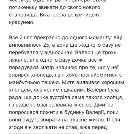
потихеньку звикати до свого нового
становища. Віка росла розумницею і
красунею.
Все йшло прекрасно до одного моменту: віці
виповнилося 25, а вона ще жодного разу не
перебувала у відносинах. Валерії це трохи
лякало, але одного разу дочка все ж
порадувала матір новиною про те, що у неї
з’явився хлопець, і він хоче познайомитися з
майбутньою тещею. Митя виявився хорошим
хлопцем, освіченим і цікавим. Валерія була
рада, що дочка зустріла саме такого хлопця,
і з радістю благословила їх союз. Дмитро
попросився пожити в будинку Валерії, поки
вони будуть збирати на власне житло. Після
згоди він зволікати не став, вже перед