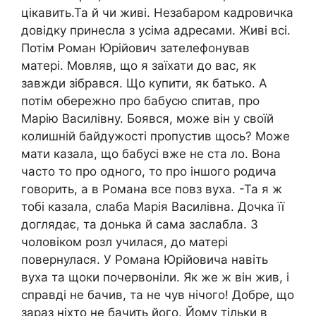
цікавить.Та й чи живі. Незабаром кадровичка
довідку принесла з усіма адресами. Живі всі.
Потім Роман Юрійович зателефонував
матері. Мовляв, що я заїхати до вас, як
завжди зібрався. Що купити, як батько. А
потім обережно про бабусю спитав, про
Марію Василівну. Боявся, може він у своїй
колишній байдужості пропустив щось? Може
мати казала, що бабусі вже не ста ло. Вона
часто то про одного, то про іншого родича
говорить, а в Романа все повз вуха. -Та я ж
тобі казала, слаба Марія Василівна. Дочка її
доглядає, та донька й сама заслабла. З
чоловіком розл училася, до матері
повернулася. У Романа Юрійовича навіть
вуха та щоки почервоніли. Як же ж він жив, і
справді не бачив, та не чув нічого! Добре, що
зараз ніхто не бачить його. Йому тільки в