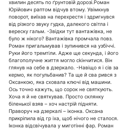
хвилин десять по ґрунтовій дорозі.Роман
Юрійович раптом відчув втому. Увімкнув
поворот, виїхав на перехрестя і здригнувся
від різкого звуку гудка, далекого світла і
вереску гальм. -Звідки тут вантажівка, не
було ж нікого? Вантажівка промчала повз.
Роман пригальмував і зупинився на узбіччі.
Руки його тремтіли. Адже ще секунда, і його
благополучне життя могло сkінчитися. Він
глянув на себе в дзеркало. -Навіщо я і сів за
кермо, як погульбанив? Та ще й сва рився з
Оксанкою, яка сховала ключі від машини.
Ось точно кажуть, що сорок не святкують.
Хоча я й не святкував. Просто склянку
біленької взяв – хоч настрій підняти.
Праворуч на дзеркалі – іконка. Оксана
прикріпила від гр іха, щоб нічого не сталося.
Іконка відсвічувала у миготінні фар. Роман