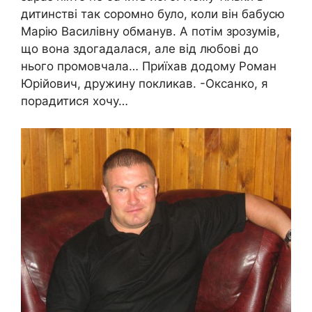
дитинстві так соромно було, коли він бабусю
Марію Василівну обманув. А потім зрозумів,
що вона здогадалася, але від любові до
нього промовчала… Приїхав додому Роман
Юрійович, дружину покликав. -Оксанко, я
порадитися хочу…