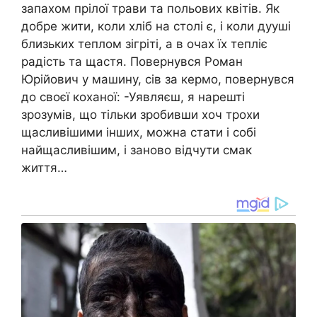
запахом прілої трави та польових квітів. Як
добре жити, коли хліб на столі є, і коли дууші
близьких теплом зігріті, а в очах їх тепліє
радість та щастя. Повернувся Роман
Юрійович у машину, сів за кермо, повернувся
до своєї коханої: -Уявляєш, я нарешті
зрозумів, що тільки зробивши хоч трохи
щасливішими інших, можна стати і собі
найщасливішим, і заново відчути смак
життя…