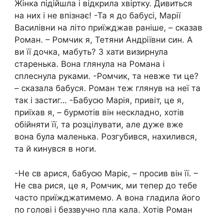
Жінка підійшла і відкрила хвіртку. Дивиться
на них і не впізнає! -Та я до бабусі, Марії
Василівни на літо приїжджав раніше, – сказав
Роман. – Ромчик я, Тетяни Андріївни син. А
ви її дочка, мабуть? З хати визирнула
старенька. Вона глянула на Романа і
сплеснула руками. -Ромчик, та невже ти це?
– сказала бабуся. Роман теж глянув на неї та
так і застиг… -Бабусю Марія, привіт, це я,
приїхав я, – бурмотів він нескладно, хотів
обійняти її, та розцілувати, але дуже вже
вона була маленька. Розгубився, нахилився,
та й кинувся в ноги.
-Не св арися, бабусю Маріє, – просив він її. –
Не сва рися, це я, Ромчик, ми тепер до тебе
часто приїжджатимемо. А вона гладила його
по голові і беззвучно пла кала. Хотів Роман