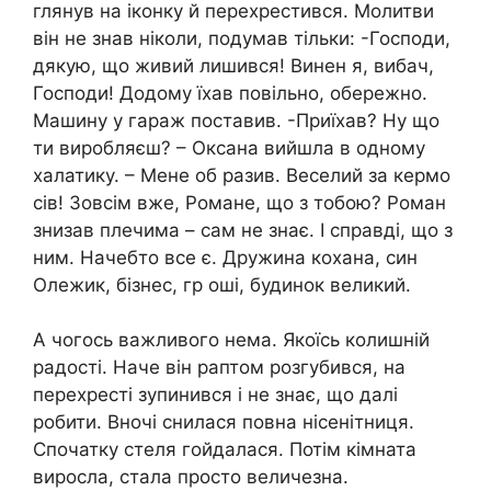
глянув на іконку й перехрестився. Молитви
він не знав ніколи, подумав тільки: -Господи,
дякую, що живий лишився! Винен я, вибач,
Господи! Додому їхав повільно, обережно.
Машину у гараж поставив. -Приїхав? Ну що
ти виробляєш? – Оксана вийшла в одному
халатику. – Мене об разив. Веселий за кермо
сів! Зовсім вже, Романе, що з тобою? Роман
знизав плечима – сам не знає. І справді, що з
ним. Начебто все є. Дружина кохана, син
Олежик, бізнес, гр оші, будинок великий.
А чогось важливого нема. Якоїсь колишній
радості. Наче він раптом розгубився, на
перехресті зупинився і не знає, що далі
робити. Вночі снилася повна нісенітниця.
Спочатку стеля гойдалася. Потім кімната
виросла, стала просто величезна.