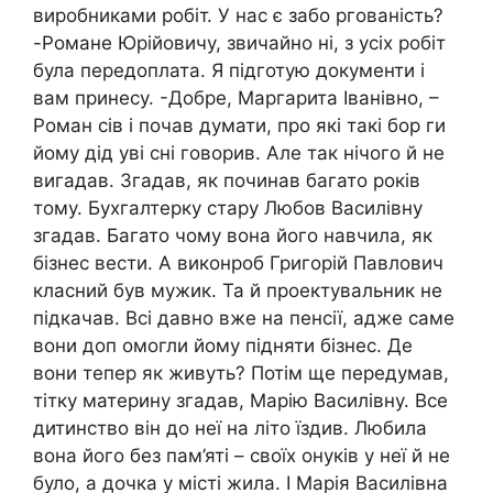
виробниками робіт. У нас є забо ргованість?
-Романе Юрійовичу, звичайно ні, з усіх робіт
була передоплата. Я підготую документи і
вам принесу. -Добре, Маргарита Іванівно, –
Роман сів і почав думати, про які такі бор ги
йому дід уві сні говорив. Але так нічого й не
вигадав. Згадав, як починав багато років
тому. Бухгалтерку стару Любов Василівну
згадав. Багато чому вона його навчила, як
бізнес вести. А виконроб Григорій Павлович
класний був мужик. Та й проектувальник не
підкачав. Всі давно вже на пенсії, адже саме
вони доп омогли йому підняти бізнес. Де
вони тепер як живуть? Потім ще передумав,
тітку материну згадав, Марію Василівну. Все
дитинство він до неї на літо їздив. Любила
вона його без пам’яті – своїх онуків у неї й не
було, а дочка у місті жила. І Марія Василівна