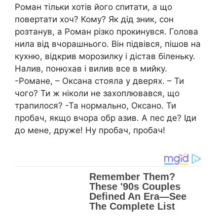
Роман тільки хотів його спитати, а що
повертати хоч? Кому? Як дід зник, сон
розтанув, а Роман різко прокинувся. Голова
нила від вчорашнього. Він підвівся, пішов на
кухню, відкрив морозилку і дістав біленьку.
Налив, понюхав і вилив все в мийку.
-Романе, – Оксана стояла у дверях. – Ти
чого? Ти ж ніколи не захоплювався, що
трапилося? -Та нормально, Оксано. Ти
пробач, якщо вчора обр азив. А пес де? Іди
до мене, друже! Ну пробач, пробач!