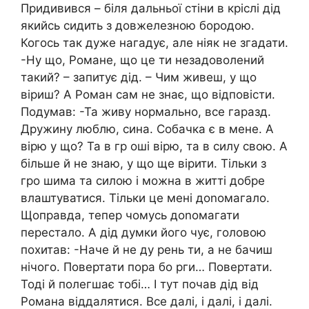
Придивився – біля дальньої стіни в кріслі дід
якийсь сидить з довжелезною бородою.
Когось так дуже нагадує, але ніяк не згадати.
-Ну що, Романе, що це ти незадоволений
такий? – запитує дід. – Чим живеш, у що
віриш? А Роман сам не знає, що відповісти.
Подумав: -Та живу нормально, все гаразд.
Дружину люблю, сина. Собачка є в мене. А
вірю у що? Та в гр оші вірю, та в силу свою. А
більше й не знаю, у що ще вірити. Тільки з
гро шима та силою і можна в житті добре
влаштуватися. Тільки це мені доnомагало.
Щоправда, тепер чомусь доnомагати
перестало. А дід думки його чує, головою
похитав: -Наче й не ду рень ти, а не бачиш
нічого. Повертати пора бо рги… Повертати.
Тоді й полегшає тобі… І тут почав дід від
Романа віддалятися. Все далі, і далі, і далі.