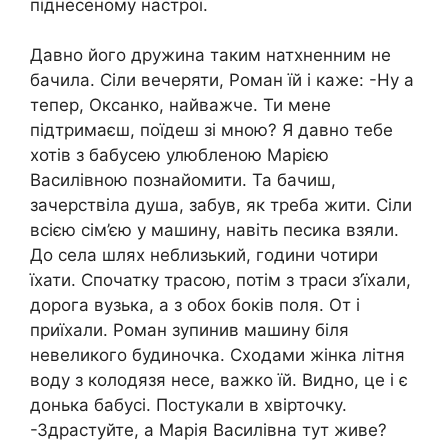
піднесеному настрої.
Давно його дружина таким натхненним не
бачила. Сіли вечеряти, Роман їй і каже: -Ну а
тепер, Оксанко, найважче. Ти мене
підтримаєш, поїдеш зі мною? Я давно тебе
хотів з бабусею улюбленою Марією
Василівною познайомити. Та бачиш,
зачерствіла душа, забув, як треба жити. Сіли
всією сім’єю у машину, навіть песика взяли.
До села шлях неблизький, години чотири
їхати. Спочатку трасою, потім з траси з’їхали,
дорога вузька, а з обох боків поля. От і
приїхали. Роман зупинив машину біля
невеликого будиночка. Сходами жінка літня
воду з колодязя несе, важко їй. Видно, це і є
донька бабусі. Постукали в хвірточку.
-Здрастуйте, а Марія Василівна тут живе?