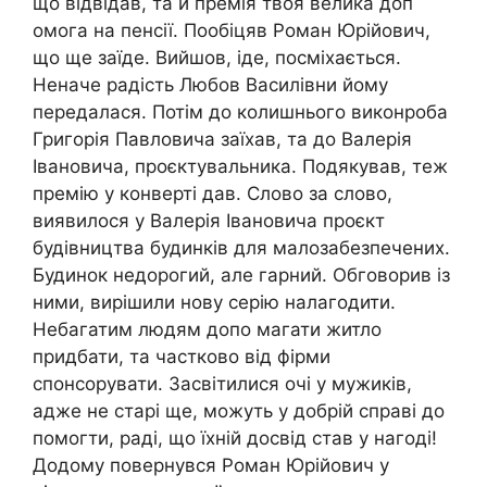
що відвідав, та й премія твоя велика доп
омога на пенсії. Пообіцяв Роман Юрійович,
що ще заїде. Вийшов, іде, посміхається.
Неначе радість Любов Василівни йому
передалася. Потім до колишнього виконроба
Григорія Павловича заїхав, та до Валерія
Івановича, проєктувальника. Подякував, теж
премію у конверті дав. Слово за слово,
виявилося у Валерія Івановича проєкт
будівництва будинків для малозабезпечених.
Будинок недорогий, але гарний. Обговорив із
ними, вирішили нову серію налагодити.
Небагатим людям допо магати житло
придбати, та частково від фірми
спонсорувати. Засвітилися очі у мужиків,
адже не старі ще, можуть у добрій справі до
помогти, раді, що їхній досвід став у нагоді!
Додому повернувся Роман Юрійович у