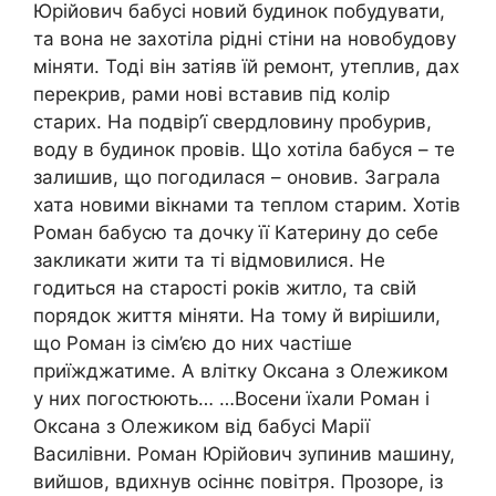
Юрійович бабусі новий будинок побудувати,
та вона не захотіла рідні стіни на новобудову
міняти. Тоді він затіяв їй ремонт, утеплив, дах
перекрив, рами нові вставив під колір
старих. На подвір’ї свердловину пробурив,
воду в будинок провів. Що хотіла бабуся – те
залишив, що погодилася – оновив. Заграла
хата новими вікнами та теплом старим. Хотів
Роман бабусю та дочку її Катерину до себе
закликати жити та ті відмовилися. Не
годиться на старості років житло, та свій
порядок життя міняти. На тому й вирішили,
що Роман із сім’єю до них частіше
приїжджатиме. А влітку Оксана з Олежиком
у них погостюють… …Восени їхали Роман і
Оксана з Олежиком від бабусі Марії
Василівни. Роман Юрійович зупинив машину,
вийшов, вдихнув осіннє повітря. Прозоре, із