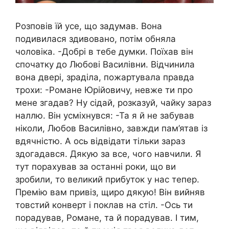
Розповів їй усе, що задумав. Вона
подивилася здивовано, потім обняла
чоловіка. -Добрі в тебе думки. Поїхав він
спочатку до Любові Василівни. Відчинила
вона двері, зраділа, пожартувала правда
трохи: -Романе Юрійовичу, невже ти про
мене згадав? Ну сідай, розказуй, ​​чайку зараз
наллю. Він усміхнувся: -Та я й не забував
ніколи, Любов Василівно, завжди пам’ятав із
вдячністю. А ось відвідати тільки зараз
здогадався. Дякую за все, чого навчили. Я
тут порахував за останні роки, що ви
зробили, то великий прибуток у нас тепер.
Премію вам привіз, щиро дякую! Він вийняв
товстий конверт і поклав на стіл. -Ось ти
порадував, Романе, та й порадував. І тим,