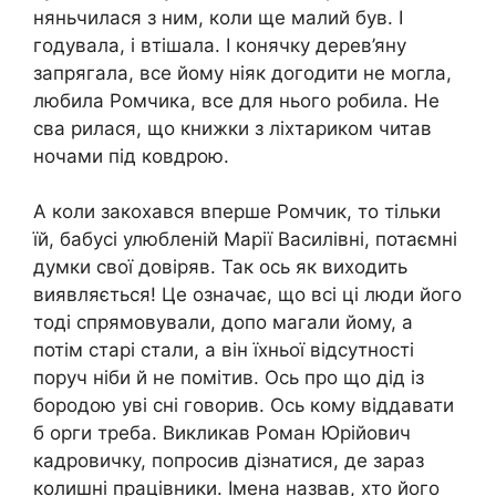
няньчилася з ним, коли ще малий був. І
годувала, і втішала. І конячку дерев’яну
запрягала, все йому ніяк догодити не могла,
любила Ромчика, все для нього робила. Не
сва рилася, що книжки з ліхтариком читав
ночами під ковдрою.
А коли закохався вперше Ромчик, то тільки
їй, бабусі улюбленій Марії Василівні, потаємні
думки свої довіряв. Так ось як виходить
виявляється! Це означає, що всі ці люди його
тоді спрямовували, допо магали йому, а
потім старі стали, а він їхньої відсутності
поруч ніби й не помітив. Ось про що дід із
бородою уві сні говорив. Ось кому віддавати
б орги треба. Викликав Роман Юрійович
кадровичку, попросив дізнатися, де зараз
колишні працівники. Імена назвав, хто його