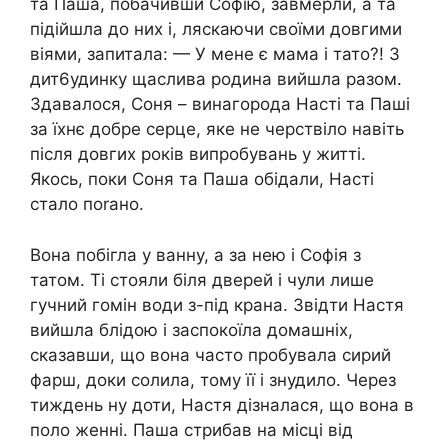
та Паша, побачивши Софію, завмерли, а та
підійшла до них і, ляскаючи своїми довгими
віями, запитала: — У мене є мама і тато?! З
дит6удинку щаслива родина вийшла разом.
Здавалося, Соня – винагорода Насті та Паші
за їхнє добре серце, яке не черствіло навіть
після довгих років випробувань у житті.
Якось, поки Соня та Паша обідали, Насті
стало поrано.
Вона побігла у ванну, а за нею і Софія з
татом. Ті стояли біля дверей і чули лише
гучний гомін води з-під крана. Звідти Настя
вийшла блідою і заспокоїла домашніх,
сказавши, що вона часто пробувала сирий
фарш, доки солила, тому її і знудило. Через
тиждень ну доти, Настя дізналася, що вона в
поло женні. Паша стрибав на місці від