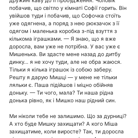
дружині каву до її пробудження. Чоловік
побачив, що світло у кімнаті Софії горить. Він
увійшов туди і побачив, що Софочка стоїть
уже одягнена, а поряд з нею рюкзачок з її
одягом і маленька коробка з-під взуття з
кількома іграшками. — Я знаю, що я вже
доросла, вам уже не потрібна. У вас уже є
Мишенька. Ви здасте мене назад до дитбу
динку… я не хочу туди, але не обра жаюся.
Тільки я кілька іграшок із собою заберу.
Решту я дарую Мишці — у мене не тільки
ляльки є. Паша підійшов і міцно обійняв
доньку. — Ти чого, мала? Ти наша рідна
донька рівно, як і Мишко наш рідний син.
Ми ніколи тебе не залишимо. Що за дурниці?
А хто буде Мишку захищати? А кого Міша
захищатиме, коли виросте? Так, ти доросла