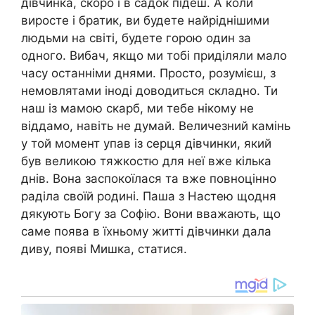
дівчинка, скоро і в садок підеш. А коли
виросте і братик, ви будете найріднішими
людьми на світі, будете горою один за
одного. Вибач, якщо ми тобі приділяли мало
часу останніми днями. Просто, розумієш, з
немовлятами іноді доводиться складно. Ти
наш із мамою скарб, ми тебе нікому не
віддамо, навіть не думай. Величезний камінь
у той момент упав із серця дівчинки, який
був великою тяжкостю для неї вже кілька
днів. Вона заспокоїлася та вже повноцінно
раділа своїй родині. Паша з Настею щодня
дякують Богу за Софію. Вони вважають, що
саме поява в їхньому житті дівчинки дала
диву, появі Мишка, статися.