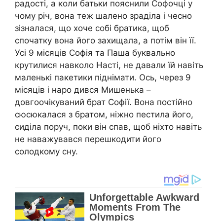
радості, а коли батьки пояснили Софочці у
чому річ, вона теж шалено зраділа і чесно
зізналася, що хоче собі братика, щоб
спочатку вона його захищала, а потім він її.
Усі 9 місяців Софія та Паша буквально
крутилися навколо Насті, не давали їй навіть
маленькі пакетики піднімати. Ось, через 9
місяців і наро дився Мишенька –
довгоочікуваний брат Софії. Вона постійно
сюсюкалася з братом, ніжно пестила його,
сиділа поруч, поки він спав, щоб ніхто навіть
не наважувався перешкодити його
солодкому сну.