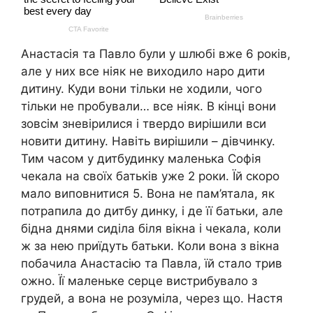
Анастасія та Павло були у шлюбі вже 6 років,
але у них все ніяк не виходило наро дити
дитину. Куди вони тільки не ходили, чого
тільки не пробували… все ніяк. В кінці вони
зовсім зневірилися і твердо вирішили вси
новити дитину. Навіть вирішили – дівчинку.
Тим часом у дитбудинку маленька Софія
чекала на своїх батьків уже 2 роки. Їй скоро
мало виповнитися 5. Вона не пам’ятала, як
потрапила до дитбу динку, і де її батьки, але
бідна днями сиділа біля вікна і чекала, коли
ж за нею приїдуть батьки. Коли вона з вікна
побачила Анастасію та Павла, їй стало трив
ожно. Її маленьке серце вистрибувало з
грудей, а вона не розуміла, через що. Настя