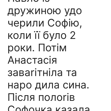
дружиною удо
черили Софію,
коли її було 2
роки. Потім
Анастасія
заваrітніла та
наро дила сина.
Після полоrів
Софочка казала