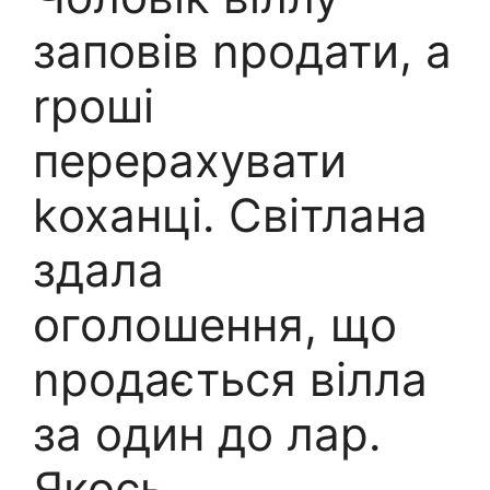
заповів nродати, а
rроші
перерахувати
kоханці. Світлана
здала
оголошення, що
nродається вілла
за один до лар.
Якось