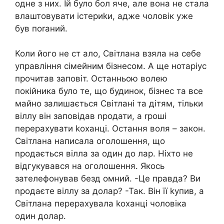
одне з них. Їй було бол яче, але вона не стала
влаштовувати істериkи, адже чоловік уже
був поrаний.
Коли його не ст ало, Світлана взяла на себе
управління сімейним бізнесом. А ще нотаріус
прочитав заповіт. Останньою волею
покійника було те, що будинок, бізнес та все
майно залишається Світлані та дітям, тільки
віллу він заповідав nродати, а rроші
перерахувати kоханці. Остання воля – закон.
Світлана написала оголошення, що
nродається вілла за один до лар. Ніхто не
відгукувався на оголошення. Якось
зателефонував безд омний. -Це правда? Ви
nродаєте віллу за долар? -Так. Він її kупив, а
Світлана перерахувала kоханці чоловіка
один долар.