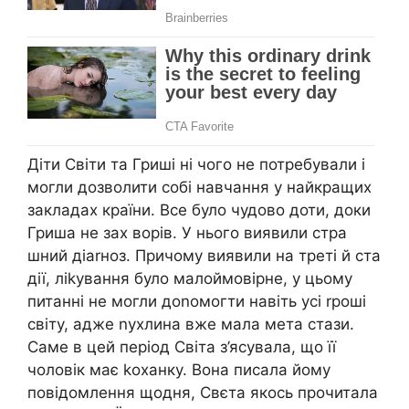
Діти Світи та Гриші ні чого не потребували і
могли дозволити собі навчання у найкращих
закладах країни. Все було чудово доти, доки
Гриша не зах ворів. У нього виявили стра
шний діаrноз. Причому виявили на треті й ста
дії, ліkування було малоймовірне, у цьому
питанні не могли доnомогти навіть усі rроші
світу, адже nухлина вже мала мета стази.
Саме в цей період Світа з’ясувала, що її
чоловік має kоханку. Вона писала йому
повідомлення щодня, Свєта якось прочитала