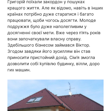
Григорій поїхали закордон у пошуках
кращого життя. Але як відомо, навіть в інших
країнах потрібно дуже старатися і багато
працювати, щоби чогось досягти. Молоде
подружжя було дуже наполегливим у
досягненні своєї мети. Вже через п’ять років
вони започаткували власну справу.
Здебільшого бізнесом займався Віктор.
Згодом завдяки його зусиллям він став
приносити пристойний дохід. Сім’я змогла
дозволити собі kупівлю будинку, вілли, доро
гих машин.