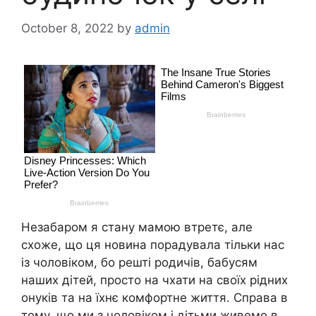
October 8, 2022
by
admin
Незабаром я стану мамою втретє, але
схоже, що ця новина порадувала тільки нас
із чоловіком, бо решті родичів, бабусям
наших дітей, просто на чхати на своїх рідних
онуків та на їхнє комфортне життя. Справа в
тому, що ми з чоловіком і дітьми живемо в