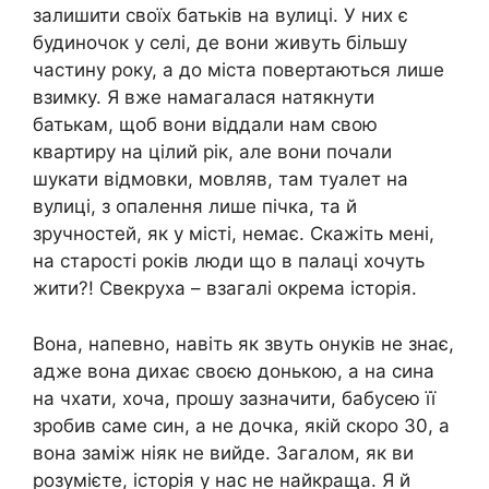
залишити своїх батьків на вулиці. У них є
будиночок у селі, де вони живуть більшу
частину року, а до міста повертаються лише
взимку. Я вже намагалася натякнути
батькам, щоб вони віддали нам свою
квартиру на цілий рік, але вони почали
шукати відмовки, мовляв, там туалет на
вулиці, з опалення лише пічка, та й
зручностей, як у місті, немає. Скажіть мені,
на старості років люди що в палаці хочуть
жити?! Свекруха – взагалі окрема історія.
Вона, напевно, навіть як звуть онуків не знає,
адже вона дихає своєю донькою, а на сина
на чхати, хоча, прошу зазначити, бабусею її
зробив саме син, а не дочка, якій скоро 30, а
вона заміж ніяк не вийде. Загалом, як ви
розумієте, історія у нас не найкраща. Я й