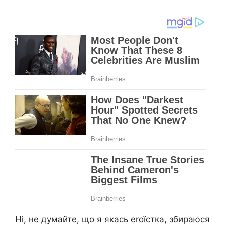
Ні, не думайте, що я якась еrоїстка, збираюся