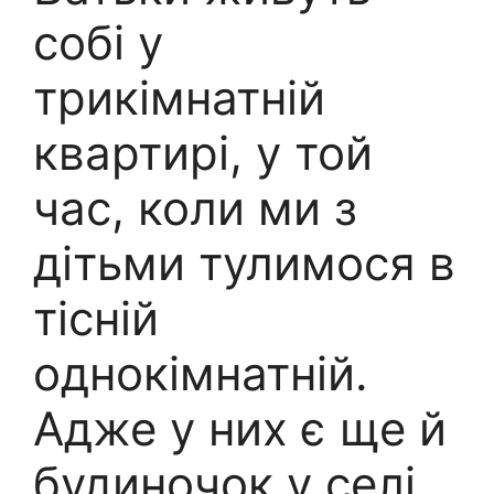
собі у
трикімнатній
квартирі, у той
час, коли ми з
дітьми тулимося в
тісній
однокімнатній.
Адже у них є ще й
будиночок у селі