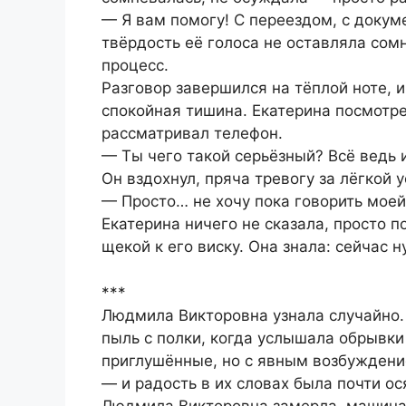
— Я вам помогу! С переездом, с докуме
твёрдость её голоса не оставляла со
процесс.
Разговор завершился на тёплой ноте, 
спокойная тишина. Екатерина посмотр
рассматривал телефон.
— Ты чего такой серьёзный? Всё ведь и
Он вздохнул, пряча тревогу за лёгкой 
— Просто… не хочу пока говорить моей
Екатерина ничего не сказала, просто 
щекой к его виску. Она знала: сейчас 
***
Людмила Викторовна узнала случайно. 
пыль с полки, когда услышала обрывки
приглушённые, но с явным возбуждени
— и радость в их словах была почти ос
Людмила Викторовна замерла, машинал