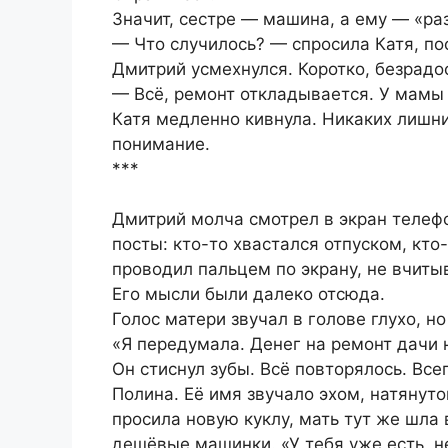
Значит, сестре — машина, а ему — «ра
— Что случилось? — спросила Катя, пос
Дмитрий усмехнулся. Коротко, безрадо
— Всё, ремонт откладывается. У мамы 
Катя медленно кивнула. Никаких лишни
понимание.
***
Дмитрий молча смотрел в экран телеф
посты: кто-то хвастался отпуском, кт
проводил пальцем по экрану, не вчиты
Его мысли были далеко отсюда.
Голос матери звучал в голове глухо, но
«Я передумала. Денег на ремонт дачи 
Он стиснул зубы. Всё повторялось. Все
Полина. Её имя звучало эхом, натянуто
просила новую куклу, мать тут же шла
дешёвые машинки. «У тебя уже есть, н