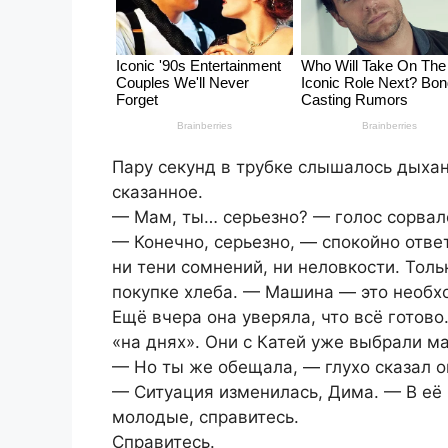
Пару секунд в трубке слышалось дыха
сказанное.
— Мам, ты… серьезно? — голос сорвалс
— Конечно, серьезно, — спокойно отве
ни тени сомнений, ни неловкости. Толь
покупке хлеба. — Машина — это необх
Ещё вчера она уверяла, что всё готово
«на днях». Они с Катей уже выбрали м
— Но ты же обещала, — глухо сказал о
— Ситуация изменилась, Дима. — В её 
молодые, справитесь.
Справитесь.