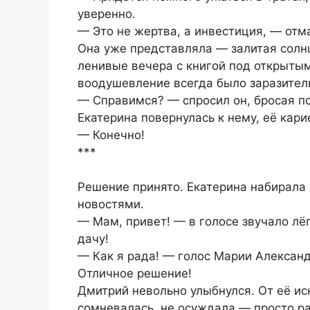
уверенно.
— Это не жертва, а инвестиция, — отм
Она уже представляла — залитая солн
ленивые вечера с книгой под открытым
воодушевление всегда было заразител
— Справимся? — спросил он, бросая по
Екатерина повернулась к нему, её кари
— Конечно!
***
Решение принято. Екатерина набирала 
новостями.
— Мам, привет! — в голосе звучало лё
дачу!
— Как я рада! — голос Марии Алексан
Отличное решение!
Дмитрий невольно улыбнулся. От её ис
сомневалась, не осуждала — просто р