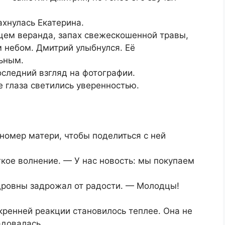
ахнулась Екатерина.
цем веранда, запах свежескошенной травы,
 небом. Дмитрий улыбнулся. Её
ьным.
следний взгляд на фотографии.
е глаза светились уверенностью.
номер матери, чтобы поделиться с ней
гкое волнение. — У нас новость: мы покупаем
дровны задрожал от радости. — Молодцы!
кренней реакции становилось теплее. Она не
адовалась.