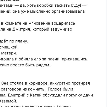
нтами — да, хоть коробки таскать буду! —
мнений: она уже мысленно организовывала
и в комнате на мгновение воцарилась
ела на Дмитрия, который задумчиво
дёт по плану.
усмешкой.
 матери.
подошла и обняла его за плечи, прижавшись
нужно просто быть рядом.
Она стояла в коридоре, аккуратно протирая
 разговора из комнаты. Голоса были
ем. Дмитрий с Катей обсуждали покупку дачи
язаемой.
ьно держа тряпку в руках. Мысли