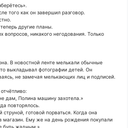
зберётесь».
ле того как он завершил разговор.
стно.
теперь другие планы.
х вопросов, никакого негодования. Только
она. В новостной ленте мелькали обычные
о-то выкладывал фотографии детей. Он
ваясь, не замечая мелькающих лиц и подписей.
 отчётливо:
не дам, Полина машину захотела.»
гда повторялось.
й струной, готовой порваться. Когда она
 в магазин. Ему же на день рождения покупали
е будь жадным.»