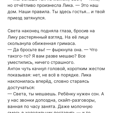
но отчётливо произнесла Лика. — Это наш
дом. Наши правила. Ты здесь гостья… и твой
приезд затянулся.
Света наконец подняла глаза, бросив на
Лику растерянный взгляд. На её лице
скользнула обиженная гримаса.
— Да бросьте вы! — фыркнула она. — Что
такого-то? Я вам разве мешаю? Все
уместились, ничего страшного.
Антон чуть качнул головой, коротким жестом
показывая: нет, не всё в порядке. Лика
наклонилась вперёд, словно стараясь
достучаться:
— Света, ты мешаешь. Ребёнку нужен сон. А
у нас звонки допоздна, скайп-разговоры,
ванная по часу занята. Даже молочную
смесь в холодильник поставить — и то