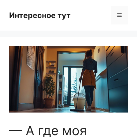
Skip
to
Интересное тут
Menu
content
— А где моя