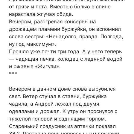
от грязи и пота. Вместе с болью в спине
нарастала жгучая обида.
Вечером, разогревая консервы на
дрожащем пламени буржуйки, он вспомнил
слова сестры: «Ненадолго, правда. Полгода,
ну год максимум».
Прошло уже почти три года. А у него теперь
— чадящая печка, колодец с ледяной водой
и ржавые «Жигули».
***
Вечером в дачном доме снова вырубился
свет. Ветер стучал в ставни, буржуйка
чадила, а Андрей лежал под двумя
одеялами и дрожал. К утру он проснулся с
тяжелой головой и саднящим горлом.
Старенький градусник из аптечки показал
38,2. Растопив печь непослушными руками,