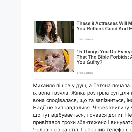
Михайло пішов у душ, а Тетяна почала ш
їх вона і взяла. Жінка розігріла суп для
вона сподівалася, що та запізниться, ін
Надії не виправдалися. Через хвилину 
що тут відбувається, почався допит. Н
привітався трохи збентежено і винувато
Чоловік сів за стіл. Попросив телефон,