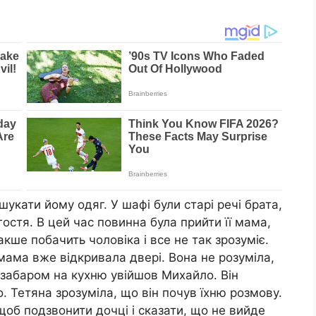
укати йому одяг. У шафі були старі речі брата,
 гостя. В цей час повинна була прийти її мама,
акше побачить чоловіка і все не так зрозуміє.
мама вже відкривала двері. Вона не розуміла,
езабаром на кухню увійшов Михайло. Він
. Тетяна зрозуміла, що він почув їхню розмову.
 щоб подзвонити дочці і сказати, що не вийде