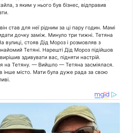
айла, з яким у нього був бізнес, відправив
ати.
 він став для неї рідним за ці пару годин. Мамі
идати дочку заміж. Минуло три тижні. Тетяна
 вулиці, стояв Дід Мороз і розмовляв з
найомий Тетяні. Нарешті Дід Мороз підійшов
 вирішив здивувати вас, підняти настрій.
я на Тетяну. — Вийшло — Тетяна засміялася.
в інше місто. Мати була дуже рада за свою
иві.