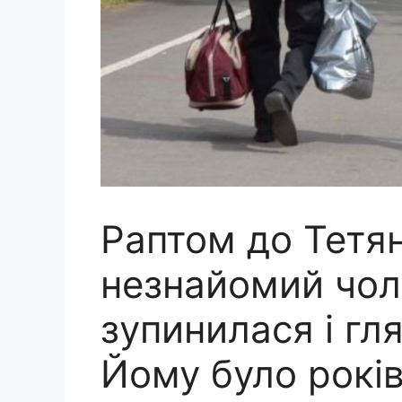
Раптом до Тетян
незнайомий чоло
зупинилася і гля
Йому було років 