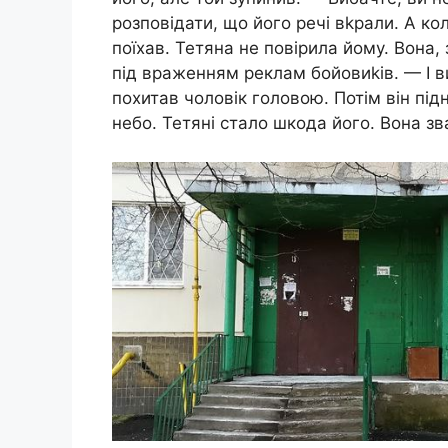
розповідати, що його речі вkрали. А кол
поїхав. Тетяна не повірила йому. Вона
під враженням реклам бойовиkів. — І ви
похитав чоловік головою. Потім він пі
небо. Тетяні стало шкода його. Вона з