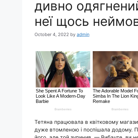
дивно одягнений
неї щось неймо
October 4, 2022
by
admin
Тетяна працювала в квітковому магазин
дуже втомленою і поспішала додому. Пе
його, але той зупинив. — Вибачте, ви н