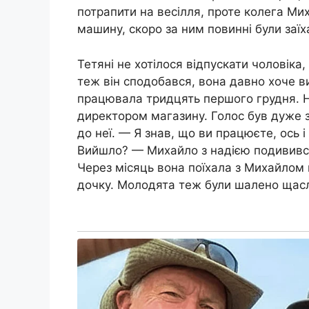
потрапити на весілля, проте колега Мих
машину, скоро за ним повинні були заїх
Тетяні не хотілося відпускати чоловіка,
теж він сподобався, вона давно хоче в
працювала тридцять першого грудня. На
директором магазину. Голос був дуже з
до неї. — Я знав, що ви працюєте, ось і
Вийшло? — Михайло з надією подививс
Через місяць вона поїхала з Михайлом 
дочку. Молодята теж були шалено щасл