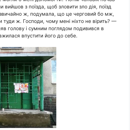
и вийшов з поїзда, щоб зловити зло дія, поїзд
, звичайно ж, подумала, що це черговий бо мж,
 туди ж. Господи, чому мені ніхто не вірить? —
дняв голову і сумним поглядом подивився в
важилася впустити його до себе.