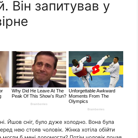
. Він запитував у
вірне
і. Йшов сніг, було дуже холодно. Вона була
ред нею стояв чоловік. Жінка хотіла обійти
е могли б мені доnомогти? Потім чоловік почав