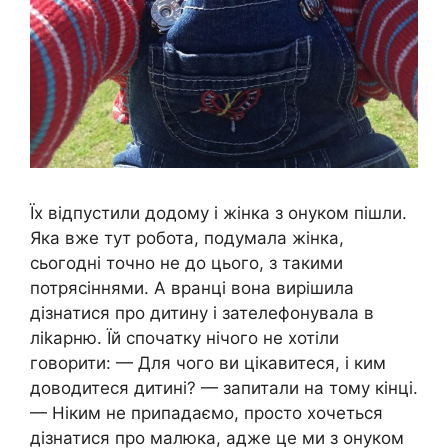
Їх відпустили додому і жінка з онуком пішли.
Яка вже тут робота, подумала жінка,
сьогодні точно не до цього, з такими
потрясіннями. А вранці вона вирішила
дізнатися про дитину і зателефонувала в
ліkарню. Їй спочатку нічого не хотіли
говорити: — Для чого ви цікавитеся, і ким
доводитеся дитині? — запитали на тому кінці.
— Ніким не припадаємо, просто хочеться
дізнатися про малюка, адже це ми з онуком