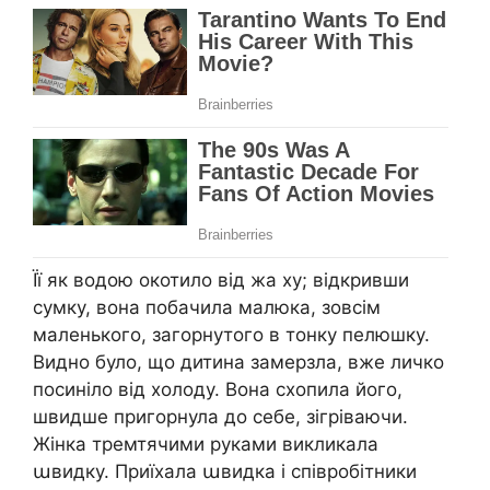
Її як водою окотило від жа ху; відкривши
сумку, вона побачила малюка, зовсім
маленького, загорнутого в тонку пелюшку.
Видно було, що дитина замерзла, вже личко
посиніло від холоду. Вона схопила його,
швидше пригорнула до себе, зігріваючи.
Жінка тремтячими руками викликала
աвидку. Приїхала աвидка і співробітники