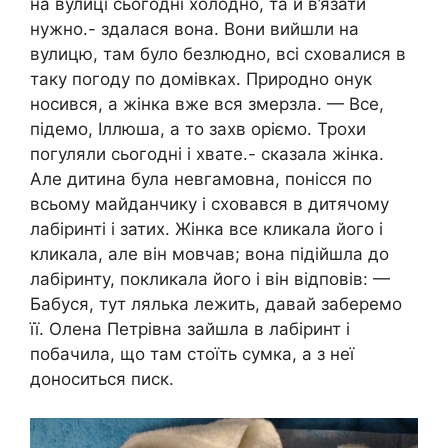
на вулиці сьогодні холодно, та й в’язати
нужно.- здалася вона. Вони вийшли на
вулицю, там було безлюдно, всі сховалися в
таку погоду по домівках. Природно онук
носився, а жінка вже вся змерзла. — Все,
підемо, Іллюша, а то захв оріємо. Трохи
погуляли сьогодні і хвате.- сказала жінка.
Але дитина була невгамовна, понісся по
всьому майданчику і сховався в дитячому
лабіринті і затих. Жінка все кликала його і
кликала, але він мовчав; вона підійшла до
лабіринту, покликала його і він відповів: —
Бабуся, тут лялька лежить, давай заберемо
її. Олена Петрівна зайшла в лабіринт і
побачила, що там стоїть сумка, а з неї
доноситься писк.