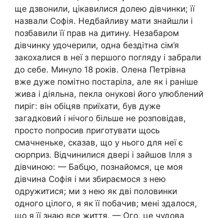
ще дзвонили, цікавилися долею дівчинки; її
назвали Софія. Недбайливу мати знайшли і
позбавили її прав на дитину. Незабаром
дівчинку удочерили, одна бездітна сім’я
закохалися в неї з першого погляду і забрали
до себе. Минуло 18 років. Олена Петрівна
вже дуже помітно постаріла, але як і раніше
жива і діяльна, пекла онукові його улюблений
пиріг: він обіцяв приїхати, був дуже
загадковий і нічого більше не розповідав,
просто попросив приготувати щось
смачненьке, сказав, що у нього для неї є
сюрприз. Відчинилися двері і зайшов Ілля з
дівчиною: — Бабцю, познайомся, це моя
дівчина Софія і ми збираємося з нею
одружитися; ми з нею як дві половинки
одного цілого, я як її побачив; мені здалося,
що я її знаю все життя. — Ого, це чудова