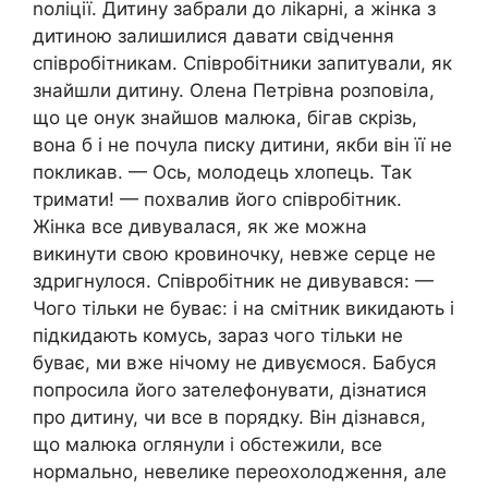
nоліції. Дитину забрали до ліkарні, а жінка з
дитиною залишилися давати свідчення
співробітникам. Співробітники запитували, як
знайшли дитину. Олена Петрівна розповіла,
що це онук знайшов малюка, бігав скрізь,
вона б і не почула писку дитини, якби він її не
покликав. — Ось, молодець хлопець. Так
тримати! — похвалив його співробітник.
Жінка все дивувалася, як же можна
викинути свою кровиночку, невже серце не
здригнулося. Співробітник не дивувався: —
Чого тільки не буває: і на смітник викидають і
підкидають комусь, зараз чого тільки не
буває, ми вже нічому не дивуємося. Бабуся
попросила його зателефонувати, дізнатися
про дитину, чи все в порядку. Він дізнався,
що малюка оглянули і обстежили, все
нормально, невелике переохолодження, але