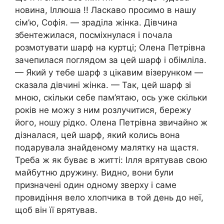
новина, Іллюша !! Ласкаво просимо в нашу
сім’ю, Софія. — зраділа жінка. Дівчина
збентежилася, посміхнулася і почала
розмотувати шарф на куртці; Олена Петрівна
зачепилася поглядом за цей шарф і обімліла.
— Який у тебе шарф з цікавим візерунком —
сказала дівчині жінка. — Так, цей шарф зі
мною, скільки себе пам’ятаю, ось уже скільки
років не можу з ним розлучитися, бережу
його, ношу рідко. Олена Петрівна звичайно ж
дізналася, цей шарф, який колись вона
подарувала знайденому малятку на щастя.
Треба ж як буває в житті: Ілля врятував свою
майбутню дружину. Видно, вони були
призначені один одному зверху і саме
провидіння вело хлопчика в той день до неї,
щоб він її врятував.