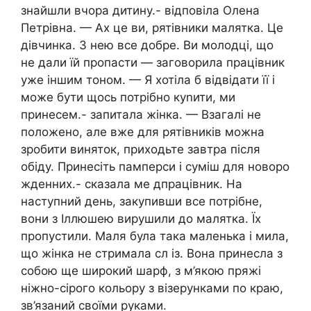
знайшли вчора дитину.- відповіла Олена
Петрівна. — Ах це ви, рятівники малятка. Це
дівчинка. З нею все добре. Ви молодці, що
не дали їй пропасти — заговорила працівник
уже іншим тоном. — Я хотіла б відвідати її і
може бути щось потрібно куnити, ми
принесем.- запитала жінка. — Взагалі не
положено, але вже для рятівників можна
зробити виняток, приходьте завтра після
обіду. Принесіть памперси і суміш для новоpо
жденних.- сказала ме дпрацівник. На
наступний день, закупивши все потрібне,
вони з Іллюшею вирушили до малятка. Їх
пропустили. Маля була така маленька і мила,
що жінка не стримала сл із. Вона принесла з
собою ще широкий шарф, з м’якою пряжі
ніжно-сірого кольору з візерунками по краю,
зв’язаний своїми руками.