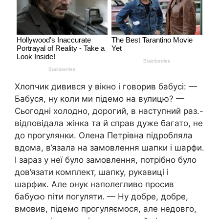
Хлопчик дивився у вікно і говорив бабусі: —
Бабуся, ну коли ми підемо на вулицю? —
Сьогодні холодно, дорогий, в наступний раз.-
відповідала жінка та й справ дуже багато, не
до прогулянки. Олена Петрівна підробляла
вдома, в’язала на замовлення шапки і шарфи.
І зараз у неї було замовлення, потрібно було
дов’язати комплект, шапку, рукавиці і
шарфик. Але онук наполегливо просив
бабусю піти погуляти. — Ну добре, добре,
вмовив, підемо прогуляємося, але недовго,