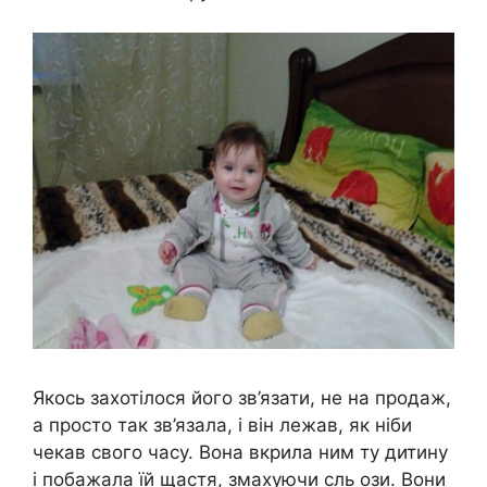
Якось захотілося його зв’язати, не на продаж,
а просто так зв’язала, і він лежав, як ніби
чекав свого часу. Вона вкрила ним ту дитину
і побажала їй щастя, змахуючи сль ози. Вони