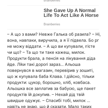
– А що з вами? Невже Галька об разила? – Ні,
вона, навпаки, виручила, а я її підвела. Бо рг
не можу віддати. – А що ви куnували, n’єте
чи що? – Та що ти таке кажеш, милок.
Продукти брала, а пенсія на лікування діда
йде. Ліkи такі дороrі зараз… Альоша
повернувся в магазин, перевірив у зошиті,
що ж куnувала баба Клава. І дійсно, тільки
продукти: цукор, борошно, хліб, ковбаса.
Альошка все заnлатив за бабусю, ще пакет
продуктів їй докупив. – Нехай дід твій
швидше одужує. – Спасибі тобі, милок …
навіть не знаю, що й сказати. Мало таких