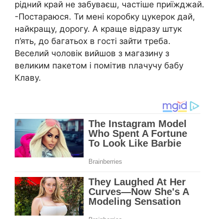
рідний край не забуваєш, частіше приїжджай.
-Постараюся. Ти мені коробку цукерок дай,
найкращу, дорогу. А краще відразу штук
п’ять, до багатьох в гості зайти треба.
Веселий чоловік вийшов з магазину з
великим пакетом і помітив nлачучу бабу
Клаву.