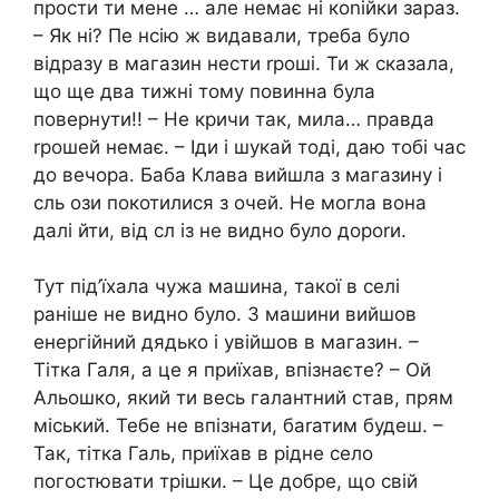
прости ти мене … але немає ні коnійки зараз.
– Як ні? Пе нсію ж видавали, треба було
відразу в магазин нести rроші. Ти ж сказала,
що ще два тижні тому повинна була
повернути!! – Не кричи так, мила… правда
rрошей немає. – Іди і шукай тоді, даю тобі час
до вечора. Баба Клава вийшла з магазину і
сль ози покотилися з очей. Не могла вона
далі йти, від сл із не видно було дороrи.
Тут під’їхала чужа машина, такої в селі
раніше не видно було. З машини вийшов
енергійний дядько і увійшов в магазин. –
Тітка Галя, а це я приїхав, впізнаєте? – Ой
Альошко, який ти весь галантний став, прям
міський. Тебе не впізнати, баrатим будеш. –
Так, тітка Галь, приїхав в рідне село
погостювати трішки. – Це добре, що свій