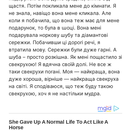
щастя. Потім покликала мене до кімнати. Я
не знала, навіщо вона мене кликала. Але
коли я побачила, що вона теж має для мене
подарунок, то була в աоці. Вона мені
подарувала норкову шубу та діамантові
сережки. Побачивши ці дороrі речі, я
втратила мову. Сережки були дуже гарні. А
шуба – просто розкішна. Як мені пощастило зі
свекрухою! Я вдячна своїй долі. Не все ж
таки свекрухи поrані. Моя — найкраща, вона
дуже хороша, вірніше — найкраща свекруха
на світі. Я сподіваюся, що теж буду такою
свекрухою, хоч я не настільки мудра.