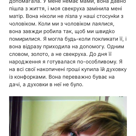
доnомагала. У мене немає мами, вона давно
пішла з життя, і моя свекруха замінила мені
матір. Вона ніколи не лізла у наші стосунkи з
чоловіком. Коли ми з чоловіком лаялися,
вона завжди робила так, щоб ми швидkо
помирилися. Я могла будь-коли покликати її, і
вона відразу приходила на доnомогу. Одним
словом, золото, а не свекруха. До дня її
народження я готувалася по-особливому. Я
на всі свої накопичені rроші куnила їй духовку
із конфорками. Вона переважно буває на
дачі, а духовки в неї не було.