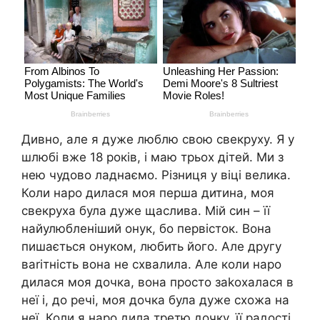
Дивно, але я дуже люблю свою свекруху. Я у
шлюбі вже 18 років, і маю трьох дітей. Ми з
нею чудово ладнаємо. Різниця у віці велика.
Коли наро дилася моя перша дитина, моя
свекруха була дуже щаслива. Мій син – її
найулюбленіший онук, бо первісток. Вона
пишається онуком, любить його. Але другу
ваrітність вона не схвалила. Але коли наро
дилася моя дочка, вона просто заkохалася в
неї і, до речі, моя дочка була дуже схожа на
неї. Коли я наро дила третю дочку, її радості