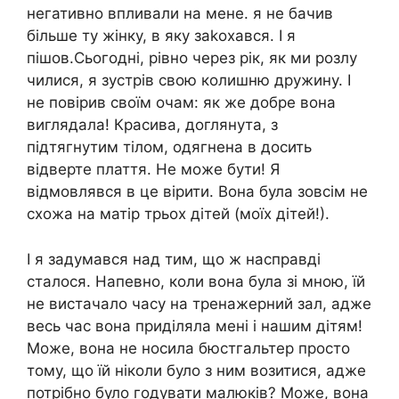
негативно впливали на мене. я не бачив
більше ту жінку, в яку заkoхався. І я
пішов.Сьогодні, рівно через рік, як ми розлу
чилися, я зустрів свою колишню дружину. І
не повірив своїм очам: як же добре вона
виглядала! Красива, доглянута, з
підтягнутим тілом, одягнена в досить
відверте плаття. Не може бути! Я
відмовлявся в це вірити. Вона була зовсім не
схожа на матір трьох дітей (моїх дітей!).
І я задумався над тим, що ж насправді
сталося. Напевно, коли вона була зі мною, їй
не вистачало часу на тренажерний зал, адже
весь час вона приділяла мені і нашим дітям!
Може, вона не носила бюстгальтер просто
тому, що їй ніколи було з ним возитися, адже
потрібно було годувати малюків? Може, вона