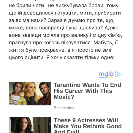
не брили ноги і не вискубувала брови, тому
що їй доводилося готувати, мити, прибирати
за всіма нами? Зараз я думаю про те, що,
може, вона насправді була щаслива? Адже
вона завжди мріяла про велику і міцну сім’ю,
прагнула про когось піклуватися. Мабуть, її
життя було прекрасне, а я просто не зміг
цього оцінити. Я хочу сказати тільки одне: