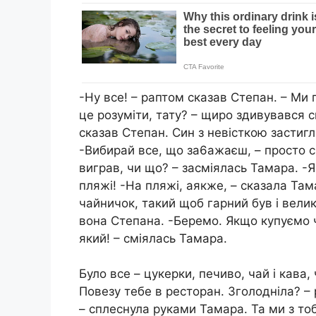
-Ну все! – раптом сказав Степан. – Ми 
це розуміти, тату? – щиро здивувався с
сказав Степан. Син з невісткою застигл
-Вибирай все, що за6ажаєш, – просто с
виграв, чи що? – засміялась Тамара. -
пляжі! -На пляжі, аякже, – сказала Та
чайничок, такий щоб гарний був і велики
вона Степана. -Беремо. Якщо купуємо 
який! – сміялась Тамара.
Було все – цукерки, печиво, чай і кава,
Повезу тебе в ресторан. Зголодніла? – 
– сплеснула руками Тамара. Та ми з то