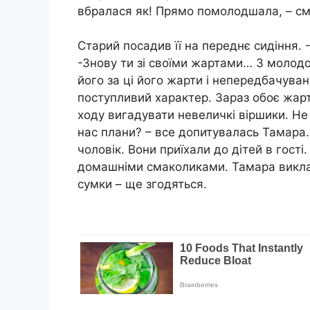
вбралася як! Прямо помолодшала, – смі
Старий посадив її на переднє сидіння. 
-Знову ти зі своїми жартами… З молодо
його за ці його жарти і непередбачувані
поступливий характер. Зараз обоє жарт
ходу вигадувати невеличкі віршики. Не 
нас плани? – все допитувалась Тамара. 
чоловік. Вони приїхали до дітей в гості
домашніми смаколиками. Тамара виклала
сумки – ще згодяться.