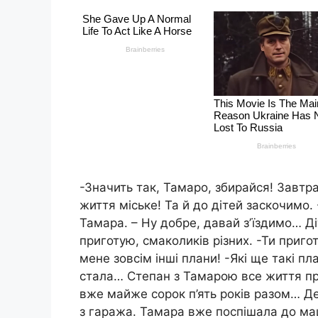
-Значить так, Тамаро, збирайся! Завтра
життя міське! Та й до дітей заскочимо.
Тамара. – Ну добре, давай зʼїздимо… Д
приготую, смаколиків різних. -Ти пригот
мене зовсім інші плани! -Які ще такі п
стала… Степан з Тамарою все життя про
вже майже сорок п’ять років разом… Д
з гаража. Тамара вже поспішала до ма