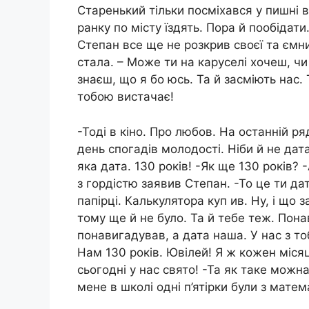
Старенький тільки посміхався у пишні в
ранку по місту їздять. Пора й пообідат
Степан все ще не розкрив своєї та ємни
стала. – Може ти на каруселі хочеш, чи 
знаєш, що я бо юсь. Та й засміють нас
тобою вистачає!
-Тоді в кіно. Про любов. На останній р
день спогадів молодості. Ніби й не дата
яка дата. 130 років! -Як ще 130 років? 
з гордістю заявив Степан. -То це ти да
папірці. Калькулятора куп ив. Ну, і що 
тому ще й не було. Та й тебе теж. Пона
понавигадував, а дата наша. У нас з т
Нам 130 років. Ювілей! Я ж кожен міся
сьогодні у нас свято! -Та як таке можн
мене в школі одні п’ятірки були з матем