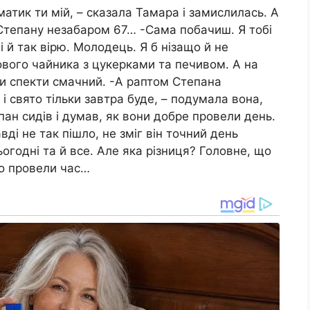
матик ти мій, – сказала Тамара і замислилась. А
 Степану незабаром 67… -Сама побачиш. Я тобі
і й так вірю. Молодець. Я б нізащо й не
ового чайника з цукерками та печивом. А на
ми спекти смачний. -А раптом Степана
і свято тільки завтра буде, – подумала вона,
епан сидів і думав, як вони добре провели день.
ді не так пішло, не зміг він точний день
огодні та й все. Але яка різниця? Головне, що
во провели час…