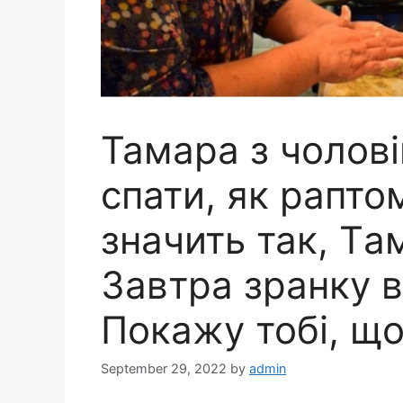
Тамара з чолов
спати, як рапто
значить так, Tа
Завтра зранку в
Покажу тобі, що
September 29, 2022
by
admin