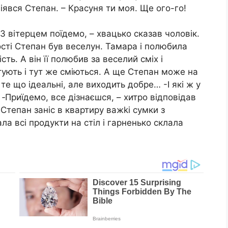
явся Степан. – Красуня ти моя. Ще ого-го!
-З вітерцем поїдемо, – хвацько сказав чоловік.
сті Степан був веселун. Тамара і полюбила
сть. А він її полюбив за веселий сміх і
ують і тут же сміються. А ще Степан може на
те що ідеальні, але виходить добре… -І які ж у
‐Приїдемо, все дізнаєшся, – хитро відповідав
. Степан заніс в квартиру важkі сумки з
 всі продукти на стіл і гарненько склала