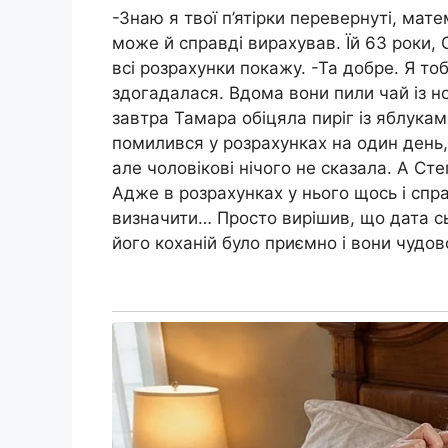
-Знаю я твої п’ятірки перевернуті, мате
може й справді вирахував. Їй 63 роки,
всі розрахунки покажу. -Та добре. Я тоб
здогадалася. Вдома вони пили чай із н
завтра Тамара обіцяла пиріг із яблука
помилився у розрахунках на один день, 
але чоловікові нічого не сказала. А Ст
Адже в розрахунках у нього щось і справ
визначити… Просто вирішив, що дата сь
його коханій було приємно і вони чудо