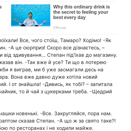
поїхали! Все, чого стоїш, Тамаро? Ходімо! -Як
ин. -А це сюрприз! Скоро все дізнаєтесь, –
и від здивування… Степан під’їхав до магазину.
казав він. -Так вже й усе? Ти що в лотерею
Якби я виграв, ми б уже засмагали десь на
мара. Вона вже давно дуже хотіла новий
й. І от знайшла! -Дивись, як тобі? – запитала
чайник, то й чай з цукерками треба. -Щедрий
 чашки новенькі. -Все. Закругляйся, пора нам.
раптом сказав Степан. -А що ж за свято таке?!
бою по ресторанах і не ходили майже.