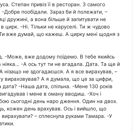
уса. Степан привіз її в ресторан. З самого
и. -Добре пообідали. Зараз би й полежати, –
ці дружині, а вона більше й запитувати не
в цирк. -Ні. Тільки не каруселі. Ти ж чудово
. Ти вже думай, що кажеш. А цирку мені щодня з
яд. -Може, вже додому поїдемо. В тебе якийсь
 ніяка… -А ось тут ти не вгадала. Дата. Та ще й
-А нізащо не здогадаєшся. А я все вирахував, –
ту вираховував? А я думала, що це за цифри,
за дата? -Наша дата, спільна. -Мене 130 років
вигадував і мене в оману вводиш. -Хоч і
обою сьогодні день наро дження. Один на двох.
ць, кожен день врахував. Ось і вийшло, що
а вирахувати? – сплеснула руками Тамара. -У
атики.