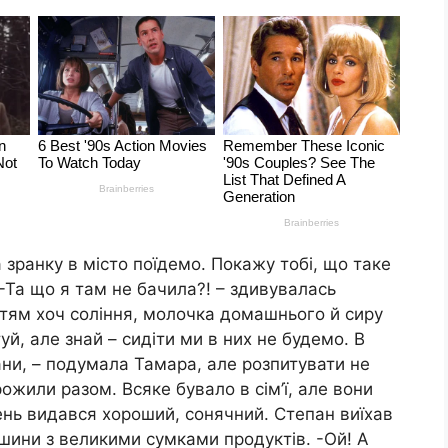
 зранку в місто поїдемо. Покажу тобі, що таке
 -Та що я там не бачила?! – здивувалась
ітям хоч соління, молочка домашнього й сиру
уй, але знай – сидіти ми в них не будемо. В
лани, – подумала Тамара, але розпитувати не
жили разом. Всяке бувало в сім’ї, але вони
ень видався хороший, сонячний. Степан виїхав
шини з великими сумками продуктів. -Ой! А