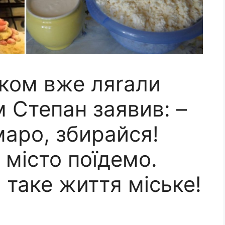
іком вже ляrали
м Cтепан заявив: –
маро, збирайся!
 місто поїдемо.
 таке життя міське!