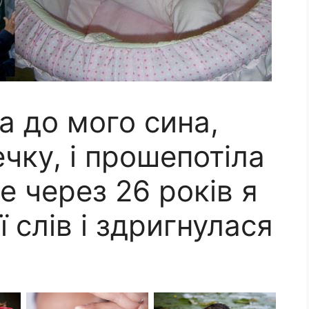
а до мого сина,
ечку, і прошепотіла
 через 26 років я
ї слів і здригнулася