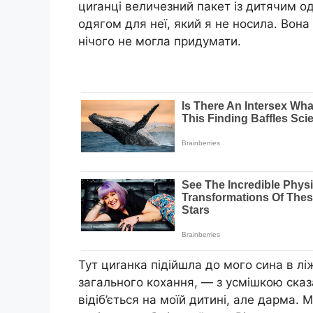
циrанці величезний пакет із дитячим одя
одягом для неї, який я не носила. Вона 
нічого не могла придумати.
Тут циrанка підійшла до мого сина в л
загального кохання, — з усмішкою сказа
відіб’ється на моїй дитині, але дарма. 