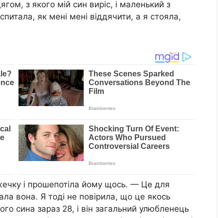
гом, з якого мій син виріс, і маленький з
спитала, як мені мені віддячити, а я стояла,
іжечку і прошепотіла йому щось. — Це для
ла вона. Я тоді не повірила, що це якось
Мого сина зараз 28, і він загальний улюбленець