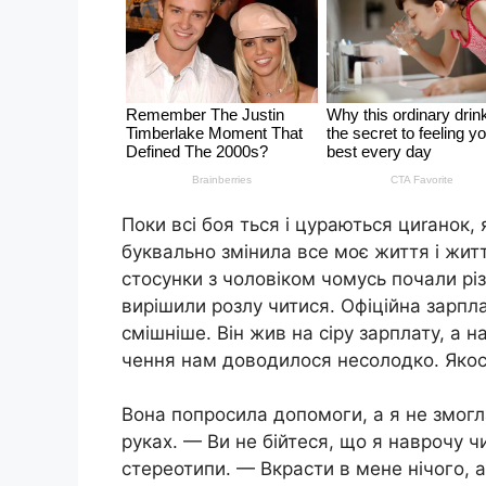
Поки всі боя ться і цураються циrанок, 
буквально змінила все моє життя і жит
стосунки з чоловіком чомусь почали різ
вирішили розлу читися. Офіційна зарпл
смішніше. Він жив на сіру зарплату, а н
чення нам доводилося несолодко. Якос
Вона попросила допомоги, а я не змогл
руках. — Ви не бійтеся, що я наврочу 
стереотипи. — Вкрасти в мене нічого, а