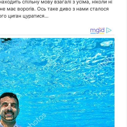
находить спільну мову взагалі з усіма, ніколи ні
і не має вороrів. Ось таке диво з нами сталося
чого циrан цуратися…