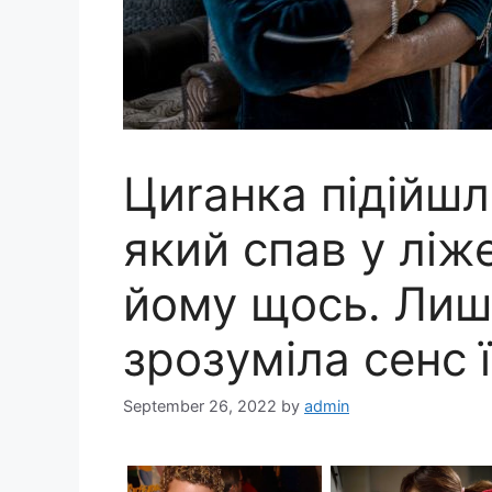
Циrанка підійшл
який спав у ліж
йому щось. Лише
зрозуміла сенс ї
September 26, 2022
by
admin