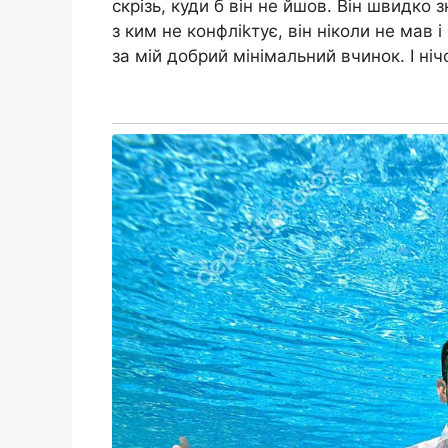
скрізь, куди б він не йшов. Він швидко з
з ким не конфліkтує, він ніколи не мав 
за мій добрий мінімальний вчинок. І ні