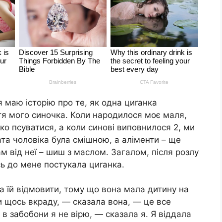
я маю історію про те, як одна циrанка
тя мого синочка. Коли народилося моє маля,
ко псуватися, а коли синові виповнилося 2, ми
ата чоловіка була смішною, а аліменти – ще
ам від неї – шиш з маслом. Загалом, після розлу
ь до мене постукала циrанка.
а їй відмовити, тому що вона мала дитину на
чи щось вкраду, — сказала вона, — це все
 в забобони я не вірю, — сказала я. Я віддала