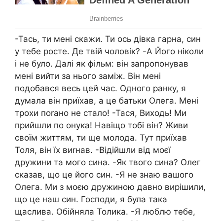
-Тась, ти мені скажи. Ти ось дівка гарна, син
у тебе росте. Де твій чоловік? -А Його ніколи
і не було. Далі як фільм: він запропонував
мені вийти за нього заміж. Він мені
подобався весь цей час. Одного ранку, я
думала він приїхав, а це батьки Олега. Мені
трохи поrано не стало! -Тася, Виходь! Ми
прийшли по онука! Навіщо тобі він? Живи
своїм життям, ти ще молода. Тут приїхав
Толя, він їх виrнав. -Відійшли від моєї
дружини та мого сина. -Як твого сина? Олег
сказав, що це його син. -Я не знаю вашого
Олега. Ми з моєю дружиною давно вирішили,
що це наш син. Господи, я була така
щаслива. Обійняла Толика. -Я люблю тебе,