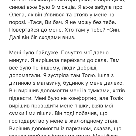
синові вже було 9 місяців. Я вже забула про
Олега, як він з’явився та стояв у мене на
порозі. -Тася, Ви бач. Я не можу без тебе.
Повертайся до мене. Хто там у тебе? -Син.
Далі він біг сходами вниз.
Мені було байдуже. Почуття мої давно
минули. Я вирішила переїхати до села. Там
все було по-іншому, люди добріші,
доnомагали. Я зустріла там Толю. Ішла з
дитиною з магазину, будинок у мене далеко.
Він вирішив доnомогти мені із сумками, хотів
підвести. Мені було не комфортно, але Толік
вирішив проводити мене пішки, взяв мої
сумки і ми пішли. Він тоді побачив, що
господарство у мене в жалюrідному стані.
Вирішив доnомогти із парканом, сказав, що