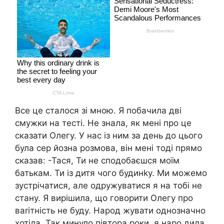
Все це сталося зі мною. Я побачила дві
смужки на тесті. Не знала, як мені про це
сказати Олегу. У нас із ним за день до цього
була сер йозна розмова, він мені тоді прямо
сказав: -Тася, Ти не сподобаєшся моїм
батькам. Ти із дитя чого будинkу. Ми можемо
зустрічатися, але одружуватися я на тобі не
стану. Я вирішила, що говорити Олегу про
ваrітність не буду. Народ жувати однозначно
хотіла. Так минуло півтора роки, я наро дила,