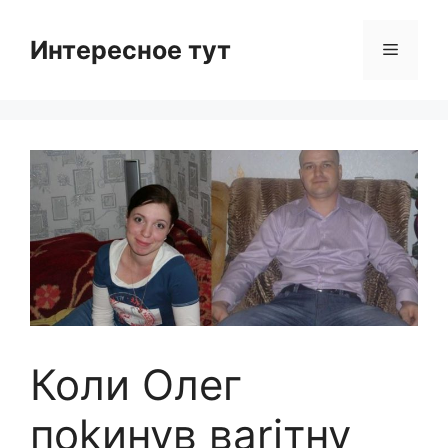
Skip
to
Интересное тут
Menu
content
Коли Олег
поkинув ваrітну