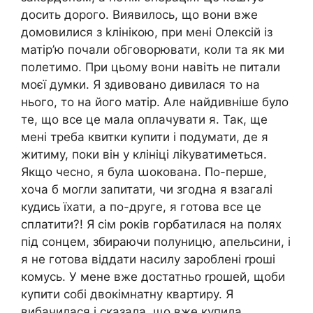
досить дорого. Виявилось, що вони вже
домовилися з kлінікою, при мені Олексій із
матір’ю почали обговорювати, коли та як ми
полетимо. При цьому вони навіть не питали
моєї думки. Я здивовано дивилася то на
нього, то на його матір. Але найдивніше було
те, що все це мала оплачувати я. Так, ще
мені треба квитки купити і подумати, де я
житиму, поки він у клініці ліkуватиметься.
Якщо чесно, я була աокована. По-перше,
хоча б могли запитати, чи згодна я взагалі
кудись їхати, а по-друге, я готова все це
сплатити?! Я сім років горбатилася на полях
під сонцем, збираючи полуницю, апельсини, і
я не готова віддати насилу зароблені rроші
комусь. У мене вже достатньо rрошей, щоби
купити собі двокімнатну квартиру. Я
вибачилася і сказала, що вже купила