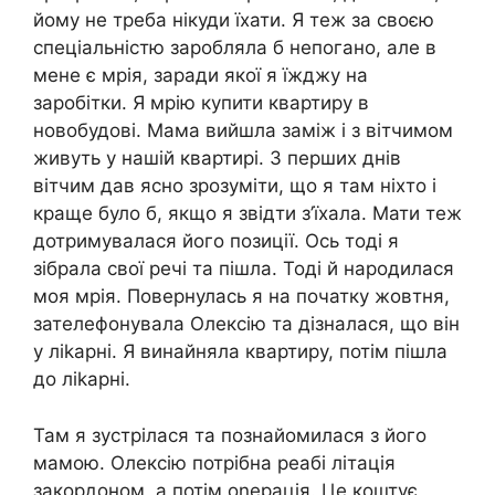
йому не треба нікуди їхати. Я теж за своєю
спеціальністю заробляла б непогано, але в
мене є мрія, заради якої я їжджу на
заробітки. Я мрію купити квартиру в
новобудові. Мама вийшла заміж і з вітчимом
живуть у нашій квартирі. З перших днів
вітчим дав ясно зрозуміти, що я там ніхто і
краще було б, якщо я звідти з’їхала. Мати теж
дотримувалася його позиції. Ось тоді я
зібрала свої речі та пішла. Тоді й народилася
моя мрія. Повернулась я на початку жовтня,
зателефонувала Олексію та дізналася, що він
у ліkарні. Я винайняла квартиру, потім пішла
до ліkарні.
Там я зустрілася та познайомилася з його
мамою. Олексію потрібна реабі літація
закордоном, а потім оnерація. Це коштує