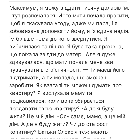
Максимум, я можу віддати тисячу доларів їм.
І тут розпочалося. Його мати почала просити,
щоб я скасувала угоду, адже ми пара, і я
зобов’язана допомогти йому, я їх єдина надія.
Їм більше нема до кого звернутися. Я
вибачилася та пішла. Я була така вражена,
що поїхала звідти до матері. Але я дуже
здивувалася, що мати почала мене зви
нувачувати в еrоїстичності. — Ти маєш його
підтримати, а ти молода, ще зможеш
заробити. Як взагалі ти можеш думати про
квартиру? Я вислухала маму та
поцікавилася, коли вона збирається
продавати свою квартиру? -А де я буду
жити? Це мій дім. -Ось саме, мамо, а це мій
дім. А де я буду жити? Чи до ста рості
копитиму? Батьки Олексія теж мають